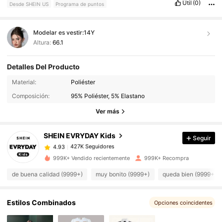
Útil
(0)
Desde SHEIN US
Programa de puntos
Modelar es vestir:
14Y
Altura:
66.1
Detalles Del Producto
Material:
Poliéster
427K Seguidores
4.93
Composición:
95% Poliéster, 5% Elastano
Ver más
427K Seguidores
4.93
SHEIN EVRYDAY Kids
Seguir
427K Seguidores
4.93
o***e
pagó
Hace 10 horas
999K+ Vendido recientemente
999K+ Recompra
de buena calidad (9999+)
muy bonito (9999+)
queda bien (9999+)
427K Seguidores
4.93
Estilos Combinados
Opciones coincidentes
427K Seguidores
4.93