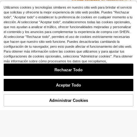
diario elegante
e para adolescentes, adecuado par
100+ vendidos
a vacaciones casuales en primaver
Utilizamos cookies y tecnologías similares en nuestro sitio web para brindar el servicio
13-16 Years
13
a/verano
que solicitas y ofrecerte la mejor experiencia de sitio web posible. Puedes "Rechazar
$
.73
-16%
con cupón
todo", "Aceptar todo" o establecer tu preferencia de cookies en cualquier momento a tu
elección. Al seleccionar "Aceptar todo", estableceremos todas las cookies opcionales,
13-16 Years
que nos ayudan a analizar el tráfico, ofrecer funcionalidades mejoradas y personalizar
el contenido y los anuncios para complementar tu experiencia de compra con SHEIN.
Al seleccionar "Rechazar todo", permites el uso de cookies estrictamente necesarias
que hacen que nuestro sitio web funcione. Puedes desactivarlas cambiando la
configuración de tu navegador, pero esto puede afectar el funcionamiento del sitio web.
Para obtener más información sobre las cookies que utilizamos y para ajustar tus
configuraciones de cookies opcionales, selecciona "Administrar cookies". Para obtener
más información sobre cómo procesamos los datos que recopilamos,
Rechazar Todo
Aceptar Todo
#3 Más vendidos
en Bodys y monos para chicas adolescentes
Ahorro de $1.70
¡Casi agotado!
#3 Más vendidos
#3 Más vendidos
en Bodys y monos para chicas adolescentes
en Bodys y monos para chicas adolescentes
Mono estampado de leopardo retro
Administrar Cookies
para adolescentes
¡Casi agotado!
¡Casi agotado!
¡42% DE DESCUENTO!
AÑADIR A LA BOLSA
300+ vendidos
#3 Más vendidos
en Bodys y monos para chicas adolescentes
¡Casi agotado!
14
Girlism
$
.19
-11%
Girlism Conjunto de 2 piezas para ni
ñas y adolescentes: body y mono c
10
$
.59
-42%
13-16 Years
asuales de uso diario y streetwear,
camisa de manga larga en crepé bl
anco tejido y mono básico sin mang