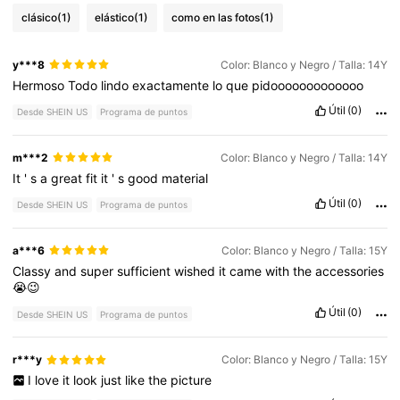
clásico
(1)
elástico
(1)
como en las fotos
(1)
y***8
Color: Blanco y Negro / Talla: 14Y
Hermoso
Todo
lindo
exactamente
lo
que
pidooooooooooooo
Útil
(0)
Desde SHEIN US
Programa de puntos
m***2
Color: Blanco y Negro / Talla: 14Y
It
'
s
a
great
fit
it
'
s
good
material
Útil
(0)
Desde SHEIN US
Programa de puntos
a***6
Color: Blanco y Negro / Talla: 15Y
Classy
and
super
sufficient
wished
it
came
with
the
accessories
😭😉
Útil
(0)
Desde SHEIN US
Programa de puntos
r***y
Color: Blanco y Negro / Talla: 15Y
I
love
it
look
just
like
the
picture