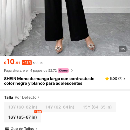
1/5
10
-42%
$
.91
$18.79
Paga ahora, o en 4 pagos de $2.72
SHEIN Mono de manga larga con contraste de
5.00
(
7
)
color negro y blanco para adolescentes
Talla
Por Defecto
13Y
(60-62 in)
14Y
(62-64 in)
15Y
(64-65 in)
4 left
16Y
(65-67 in)
Guía de Tallas