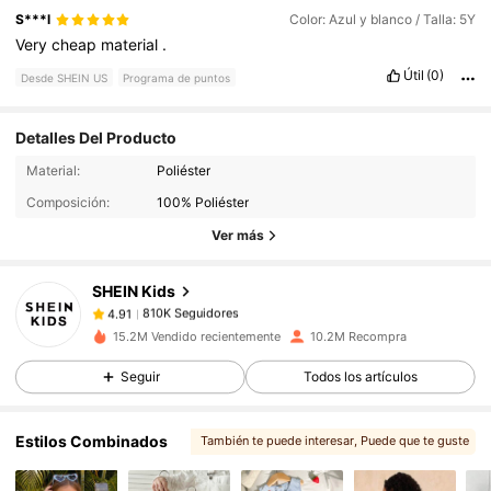
S***l
Color: Azul y blanco / Talla: 5Y
Very
cheap
material
.
Útil
(0)
Desde SHEIN US
Programa de puntos
Detalles Del Producto
810K Seguidores
4.91
Material:
Poliéster
Composición:
100% Poliéster
810K Seguidores
4.91
Ver más
SHEIN Kids
810K Seguidores
4.91
1***4
pagó
Hace 3 horas
15.2M Vendido recientemente
10.2M Recompra
810K Seguidores
4.91
Seguir
Todos los artículos
Estilos Combinados
También te puede interesar
, Puede que te guste
810K Seguidores
4.91
, Más estilo
, Opciones coincidentes