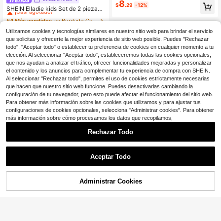
s cortos de punto jacquard a rayas
8
$
.29
-12%
para niña, adecuado para uso casu
¡Casi agotado!
SHEIN Elladie kids Set de 2 piezas
al, vacaciones, deportes, verano
para niñas de 4 a 7 años, estilo dulc
#4 Más vendidos
#4 Más vendidos
en Bordado Conjuntos para chicas jóvenes
en Bordado Conjuntos para chicas jóvenes
e y enérgico / estilo lindo y fresco, c
¡Casi agotado!
¡Casi agotado!
2.8k+ vendidos
(100+)
4-7 Years
amiseta de manga corta con cuello
Utilizamos cookies y tecnologías similares en nuestro sitio web para brindar el servicio
4
#4 Más vendidos
en Bordado Conjuntos para chicas jóvenes
redondo a rayas azul y blanco con
$
.47
-29%
con cupón
que solicitas y ofrecerte la mejor experiencia de sitio web posible. Puedes "Rechazar
¡Casi agotado!
estampado de lazo de cereza + pan
todo", "Aceptar todo" o establecer tu preferencia de cookies en cualquier momento a tu
talones cortos, conjunto de camiset
elección. Al seleccionar "Aceptar todo", estableceremos todas las cookies opcionales,
a ligera, adecuado para uso diario,
4-7 Years
que nos ayudan a analizar el tráfico, ofrecer funcionalidades mejoradas y personalizar
escuela, Día del Niño, primavera/ve
rano/otoño
el contenido y los anuncios para complementar tu experiencia de compra con SHEIN.
Al seleccionar "Rechazar todo", permites el uso de cookies estrictamente necesarias
que hacen que nuestro sitio web funcione. Puedes desactivarlas cambiando la
configuración de tu navegador, pero esto puede afectar el funcionamiento del sitio web.
Para obtener más información sobre las cookies que utilizamos y para ajustar tus
configuraciones de cookies opcionales, selecciona "Administrar cookies". Para obtener
más información sobre cómo procesamos los datos que recopilamos,
Rechazar Todo
6
Aceptar Todo
SHEIN SLAYR KIDS
22
Conjunto de top sin mangas con vol
Administrar Cookies
¡46% DE DESCUENTO!
AÑADIR A LA BOLSA
antes verde y pantalones rectos co
Ahorro de $0.90
#3 Más vendidos
en Sin estiramiento Conjuntos de camisetas sin man
n estampado de plantas verdes, esti
1.1k+ vendidos
lo casual de vacaciones de verano
SHEIN Set de 2 piezas con top de m
7
$
.69
-10%
para niñas jóvenes
anga corta a rayas + shorts de cicli
¡Casi agotado!
sta amarillos lisos, decorado con lim
4.2k+ vendidos
ones de lentejuelas, adecuado para