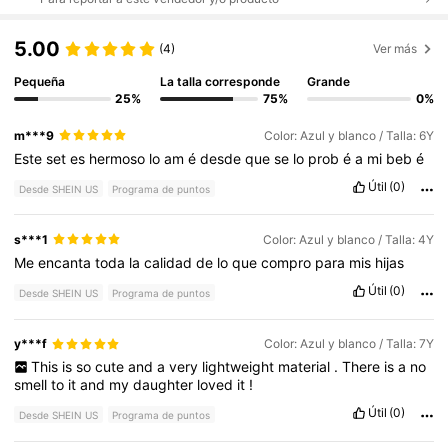
5.00
(4)
Ver más
Pequeña
La talla corresponde
Grande
25%
75%
0%
m***9
Color: Azul y blanco / Talla: 6Y
Este
set
es
hermoso
lo
am
é
desde
que
se
lo
prob
é
a
mi
beb
é
Útil
(0)
Desde SHEIN US
Programa de puntos
s***1
Color: Azul y blanco / Talla: 4Y
Me
encanta
toda
la
calidad
de
lo
que
compro
para
mis
hijas
Útil
(0)
Desde SHEIN US
Programa de puntos
y***f
Color: Azul y blanco / Talla: 7Y
This
is
so
cute
and
a
very
lightweight
material
.
There
is
a
no
smell
to
it
and
my
daughter
loved
it
!
Útil
(0)
Desde SHEIN US
Programa de puntos