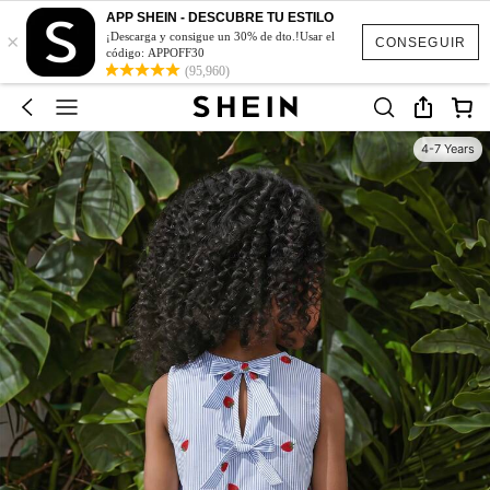
APP SHEIN - DESCUBRE TU ESTILO
×
¡Descarga y consigue un 30% de dto.!Usar el
CONSEGUIR
código: APPOFF30
(95,960)
4-7 Years