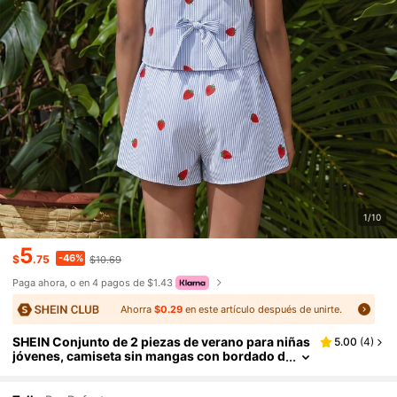
1/10
5
-46%
$
.75
$10.69
Paga ahora, o en 4 pagos de $1.43
Ahorra
$0.29
en este artículo después de unirte.
SHEIN Conjunto de 2 piezas de verano para niñas
5.00
(
4
)
jóvenes, camiseta sin mangas con bordado d
e fresa, rayas, volantes y lazo en la espalda, y
pantalones cortos, ropa para vacaciones familiar