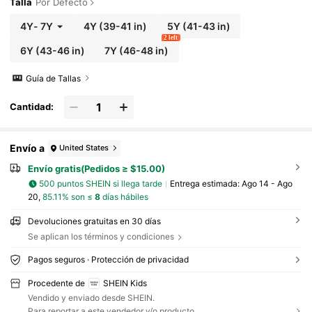
es y días festivos
Talla
Por Defecto
4Y
-
7Y
4Y
(39-41 in)
5Y
(41-43 in)
2 left
6Y
(43-46 in)
7Y
(46-48 in)
Guía de Tallas
Cantidad:
Envío a
United States
Envío gratis(Pedidos ≥ $15.00)
500 puntos SHEIN si llega tarde
Entrega estimada:
Ago 14 - Ago
20,
85.11% son ≤
8
días hábiles
Devoluciones gratuitas en 30 días
Se aplican los términos y condiciones
Pagos seguros · Protección de privacidad
Procedente de
SHEIN Kids
Vendido y enviado desde SHEIN.
Para reportar a este vendedor y/o producto