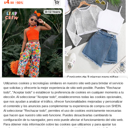
4
mpado De Camuflaje
$
.50
-50%
8-12 Years
18
SHEIN Nuevo conjunto de dos piez
as para niñas de primavera y veran
#1 Más vendidos
en Negro Conjuntos de camisetas sin mangas para ni
o, top sin mangas negro básico y se
200+ vendidos
Conjunto de 2 piezas de falda de ve
ncillo a juego con pantalones largo
Conjunto de 3 piezas para niñas pr
9
rano para niñas - Camiseta de punt
200+ vendidos
(100+)
s. Informal y de estilo resort, hecho
eadolescentes: top de tirantes sólid
$
.39
-11%
Solo quedan 1
Utilizamos cookies y tecnologías similares en nuestro sitio web para brindar el servicio
o acanalado y falda mini con estam
de tela suave y ligera. Adornado co
o + falda con bolsillo delantero con
10
pado floral diminuto en 2 piezas - M
9
$
.31
-13%
que solicitas y ofrecerte la mejor experiencia de sitio web posible. Puedes "Rechazar
n dobladillo de encaje blanco para
botones y blusa de manga larga cal
$
.50
-53%
ezcla de poliéster, tela de punto elá
mayor estilo, ideal para vacaciones
8-12 Years
todo", "Aceptar todo" o establecer tu preferencia de cookies en cualquier momento a tu
ada y transparente
SHEIN Leap Crew Conjunto de 2 pi
stica, corte regular, adecuado para
de verano en la playa.
ezas para niñas preadolescentes c
elección. Al seleccionar "Aceptar todo", estableceremos todas las cookies opcionales,
Solo quedan 1
8-12 Years
8-12 Years
actividades casuales de verano
on top de tirantes cruzados en el c
que nos ayudan a analizar el tráfico, ofrecer funcionalidades mejoradas y personalizar
5
uello y pantalones anchos de piern
$
.75
-46%
el contenido y los anuncios para complementar tu experiencia de compra con SHEIN.
a ancha con estampado de plantas
Al seleccionar "Rechazar todo", permites el uso de cookies estrictamente necesarias
tropicales y lazo delantero, estilo c
8-12 Years
que hacen que nuestro sitio web funcione. Puedes desactivarlas cambiando la
asual y bohemio para vacaciones
configuración de tu navegador, pero esto puede afectar el funcionamiento del sitio web.
Para obtener más información sobre las cookies que utilizamos y para ajustar tus