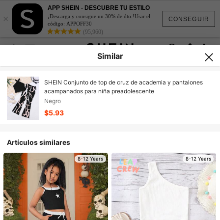
APP SHEIN - DESCUBRE TU ESTILO
×
¡Descarga y consigue un 30% de dto.!Usar el
CONSEGUIR
código: APPOFF30
(95,960)
Similar
8-12 Years
SHEIN Conjunto de top de cruz de academia y pantalones
acampanados para niña preadolescente
Negro
$5.93
Artículos similares
8-12 Years
8-12 Years