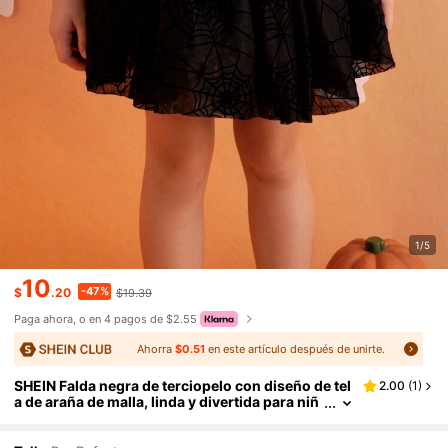
1/5
10
-47%
$
.20
$19.39
Paga ahora, o en 4 pagos de $2.55
Ahorra
$0.51
en este artículo después de unirte.
SHEIN Falda negra de terciopelo con diseño de tel
2.00
(
1
)
a de araña de malla, linda y divertida para niñ
a preadolescente en Halloween, otoño/invier
no