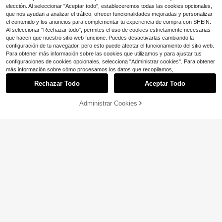
elección. Al seleccionar "Aceptar todo", estableceremos todas las cookies opcionales,
que nos ayudan a analizar el tráfico, ofrecer funcionalidades mejoradas y personalizar
el contenido y los anuncios para complementar tu experiencia de compra con SHEIN.
Al seleccionar "Rechazar todo", permites el uso de cookies estrictamente necesarias
que hacen que nuestro sitio web funcione. Puedes desactivarlas cambiando la
configuración de tu navegador, pero esto puede afectar el funcionamiento del sitio web.
Para obtener más información sobre las cookies que utilizamos y para ajustar tus
configuraciones de cookies opcionales, selecciona "Administrar cookies". Para obtener
más información sobre cómo procesamos los datos que recopilamos,
Rechazar Todo
Aceptar Todo
Administrar Cookies
¡47% DE DESCUENTO!
AÑADIR A LA BOLSA
Ahorro de $2.78
SHEIN Falda mini casual de cintura
alta de unicolor para niñas preadole
300+ vendidos
3 piezas Faldas casuales de verano
scentes, primavera/verano
5
para niñas, faldas minimalistas vers
300+ vendidos
(100+)
$
.17
-33%
átiles para exteriores, suaves y tran
9
$
.11
-23%
spirables, con un toque elegante y j
uvenil
8-12 Years
8-12 Years