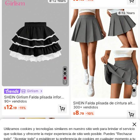
8-12 Years
8-12 Years
7
Girlism
10
SHEIN Girlism Falda plisada informa
l para niña preadolescente, adecua
90+ vendidos
SHEIN Falda plisada de cintura alta
da para vacaciones de primavera/v
12
con pantalones cortos incorporados
300+ vendidos
$
.19
-11%
erano
para niñas, falda-pantalón 2 en 1, v
8
$
.79
-10%
ersátil para todas las estaciones, se
puede combinar con camisas, cami
8-12 Years
setas, polos, sudaderas, chaquetas
8-12 Years
Utilizamos cookies y tecnologías similares en nuestro sitio web para brindar el servicio
que solicitas y ofrecerte la mejor experiencia de sitio web posible. Puedes "Rechazar
todo", "Aceptar todo" o establecer tu preferencia de cookies en cualquier momento a tu