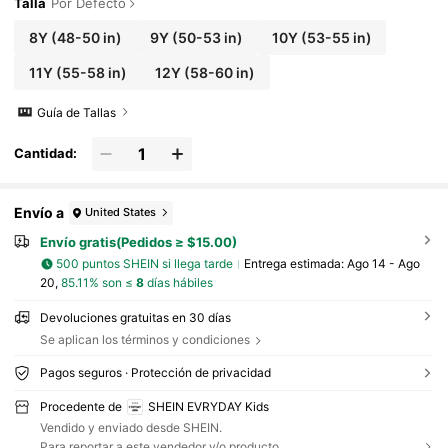
Talla
Por Defecto
8Y
(48-50 in)
9Y
(50-53 in)
10Y
(53-55 in)
11Y
(55-58 in)
12Y
(58-60 in)
Guía de Tallas
Cantidad:
Envío a
United States
Envío gratis(Pedidos ≥ $15.00)
500 puntos SHEIN si llega tarde
Entrega estimada:
Ago 14 - Ago
20,
85.11% son ≤
8
días hábiles
Devoluciones gratuitas en 30 días
Se aplican los términos y condiciones
Pagos seguros · Protección de privacidad
Procedente de
SHEIN EVRYDAY Kids
Vendido y enviado desde SHEIN.
Para reportar a este vendedor y/o producto