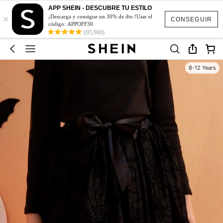
APP SHEIN - DESCUBRE TU ESTILO
×
¡Descarga y consigue un 30% de dto.!Usar el
CONSEGUIR
código: APPOFF30
(95,960)
8-12 Years