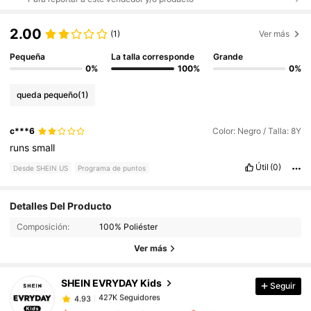
2.00
(1)
Ver más
Pequeña
La talla corresponde
Grande
0%
100%
0%
queda pequeño
(1)
c***6
Color: Negro / Talla: 8Y
runs
small
Útil
(0)
Desde SHEIN US
Programa de puntos
Detalles Del Producto
427K Seguidores
4.93
Composición:
100% Poliéster
Ver más
427K Seguidores
4.93
SHEIN EVRYDAY Kids
Seguir
427K Seguidores
4.93
s***8
pagó
Hace 3 horas