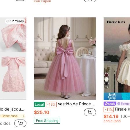
con cupón
8-12 Years
10
Vestido de Princesa con Lazo de Cuentas para Niña Preadolescente, Dama de Honor de Boda, Actuación Musical, Graduación, Prom, Cumpleaños, Día de San Valentín
Firerie
Local
-13%
bros descubiertos y lazo en el cuello para boda, fiesta y cóctel, ropa babydoll linda
Firerie Kids Vestido con hombros descubiertos y cintura ceñida para niñ
-11%
$25.10
$14.19
en Bebé rosa Vestidos De Niñas Adolescentes
100+
Free Shipping
con cupón
didos