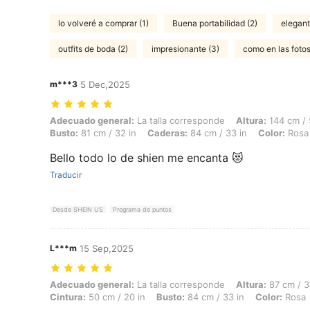
lo volveré a comprar (1)
Buena portabilidad (2)
elegant
outfits de boda (2)
impresionante (3)
como en las fotos
m***3
5 Dec,2025
Adecuado general: La talla corresponde, Altura: 144 cm / 57 in, Peso:
Adecuado general:
La talla corresponde
Altura:
144 cm / 
Busto:
81 cm / 32 in
Caderas:
84 cm / 33 in
Color:
Rosa
Bello todo lo de shien me encanta 😻
Traducir
Desde SHEIN US
Programa de puntos
L***m
15 Sep,2025
Adecuado general: La talla corresponde, Altura: 87 cm / 34 in, Peso: 
Adecuado general:
La talla corresponde
Altura:
87 cm / 3
Cintura:
50 cm / 20 in
Busto:
84 cm / 33 in
Color:
Rosa