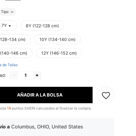
Tipo
- 7Y
8Y (122-128 cm)
(128-134 cm)
10Y (134-140 cm)
 (140-146 cm)
12Y (146-152 cm)
a de Tallas
ad:
AÑADIR A LA BOLSA
asta
19
puntos SHEIN calculados al finalizar la compra.
ío a
Columbus, OHIO, United States