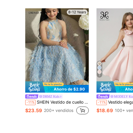
8-12 Years
7
Ahorro de $2.90
Aho
DRMZ Kids
MODELY Ki
SHEIN Vestido de cuello halter con dobladillo de felpa de jacquard elegante y de moda para niñas preadolescentes
Vestido elegante y minimalista sin mangas con acento de lazo, cintura fruncida y silueta en A para niña 
-11%
-11%
$23.59
$18.69
200+ vendidos
100+ ven