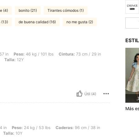
e (4)
bonito (21)
Tirantes cómodos (1)
 (13)
de buena calidad (16)
no me gusta (2)
ESTI
 46 kg / 101 lbs, Cintura: 73 cm / 29 in, Busto: 81 cm / 32 in, Caderas: 84 cm / 33 
57 in
Peso:
46 kg / 101 lbs
Cintura:
73 cm / 29 in
Talla:
12Y
Útil (4)
1
Más es
24 kg / 53 lbs, Caderas: 96 cm / 38 in, Cintura: 50 cm / 20 in, Busto: 84 cm / 33 i
4 in
Peso:
24 kg / 53 lbs
Caderas:
96 cm / 38 in
Talla:
10Y