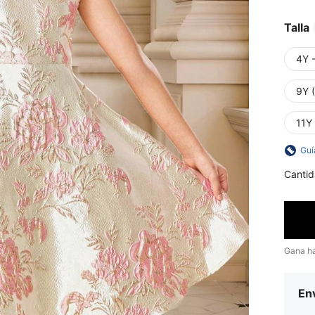
Talla
4Y 
9Y 
11Y
Guí
Cantid
Gana h
Env