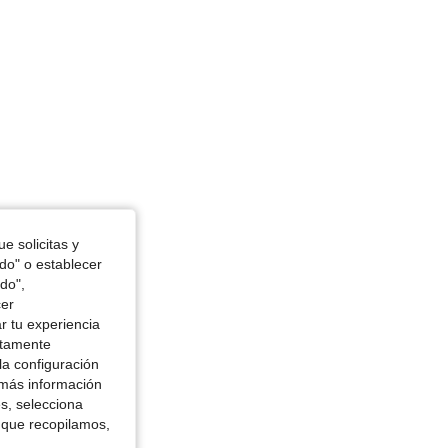
4.88
4.6K
180K
4.88
4.6K
180K
, Color: Rosa, Talla: 12Y
e solicitas y
odo" o establecer
do",
cer
r tu experiencia
ctamente
la configuración
 más información
es, selecciona
 que recopilamos,