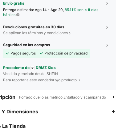
Envío gratis
Entrega estimada:
Ago 14 - Ago 20,
85.11% son ≤
8
días
hábiles
Devoluciones gratuitas en 30 días
Se aplican los términos y condiciones
Seguridad en las compras
Pagos seguros
Protección de privacidad
Procedente de
DRMZ Kids
Vendido y enviado desde SHEIN.
Para reportar a este vendedor y/o producto
ipción
Forrado,cuello asimétrico,Entallado y acampanado
s Y Dimensiones
 La Tienda
4.88
4.6K
180K