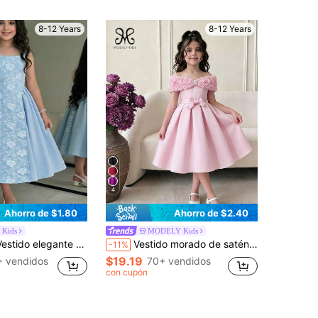
8-12 Years
8-12 Years
4
Ahorro de $1.80
Ahorro de $2.40
Kids
MODELY Kids
 flores de verano, estilo vintage jacquard patchwork, cuello cuadrado, cintura ceñida, para graduación, baile, fiesta y boda
Vestido morado de satén con hombros descubiertos para niñas con decoración de rosas 3D y perlas, hombros descubiertos, cinturón con lazo, estilo princesa para fiesta y elegante
-11%
$19.19
+ vendidos
70+ vendidos
con cupón