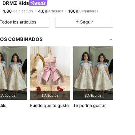
DRMZ Kids
4.88
4.6K
180K
Calificación
Artículos
Seguidores
Todos los artículos
Seguir
4.88
4.6K
180K
LOS COMBINADOS
4.88
4.6K
180K
in, Color: Rosa, Talla: 12Y
4.88
4.6K
180K
4.88
4.6K
180K
 Artículos
1 Artículos
3 Artículos
4.88
4.6K
180K
tilo
Puede que te guste
Te podría gustar
4.88
4.6K
180K
n, Color: Rosa, Talla: 10Y