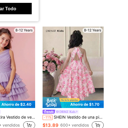
ar Todo
8-12 Years
8-12 Years
Ahorro de $2.40
Ahorro de $1.70
DRMZ Kids
in mangas con volantes de malla morada lindo para niñas preadolescentes
SHEIN Vestido de una pieza casual para vacaciones de primavera/verano, cuello redondo, tirantes de espagueti, dobladillo asimétrico, corto por delante y largo por detrás, espalda abierta, estampado floral, tejido, rosa, para niña preadolescente
-11%
$13.89
+ vendidos
600+ vendidos