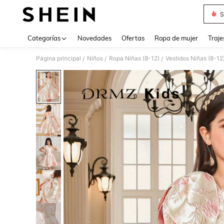
S
Use up 
Categorías
Novedades
Ofertas
Ropa de mujer
Traje
Página principal
Niños
Ropa Niñas (8-12)
Vestidos Niñas (8-12
/
/
/