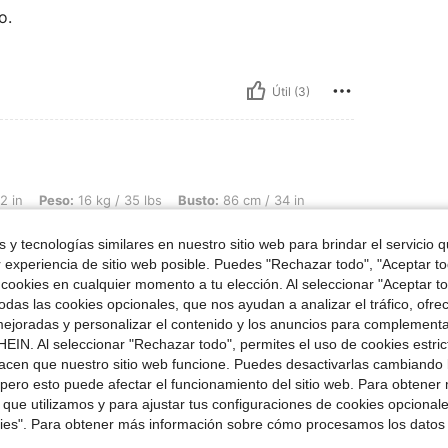
o.
Útil (3)
6 kg / 35 lbs, Busto: 86 cm / 34 in, Cintura: 42 cm / 17 in, Caderas: 40 cm / 16 in
2 in
Peso:
16 kg / 35 lbs
Busto:
86 cm / 34 in
a
Talla:
12Y
 y tecnologías similares en nuestro sitio web para brindar el servicio qu
r experiencia de sitio web posible. Puedes "Rechazar todo", "Aceptar t
 cookies en cualquier momento a tu elección. Al seleccionar "Aceptar to
das las cookies opcionales, que nos ayudan a analizar el tráfico, ofre
ejoradas y personalizar el contenido y los anuncios para complementa
Útil (2)
EIN. Al seleccionar "Rechazar todo", permites el uso de cookies estri
acen que nuestro sitio web funcione. Puedes desactivarlas cambiando 
señas
pero esto puede afectar el funcionamiento del sitio web. Para obtener
 que utilizamos y para ajustar tus configuraciones de cookies opcional
kies". Para obtener más información sobre cómo procesamos los datos