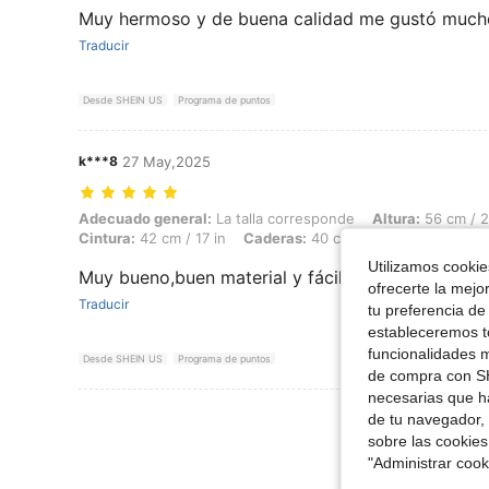
Muy hermoso y de buena calidad me gustó much
Traducir
Desde SHEIN US
Programa de puntos
k***8
27 May,2025
Adecuado general: La talla corresponde, Altura: 56 cm / 22 in, Peso: 1
Adecuado general:
La talla corresponde
Altura:
56 cm / 2
Cintura:
42 cm / 17 in
Caderas:
40 cm / 16 in
Color:
Ros
Utilizamos cookies
Muy bueno,buen material y fácil de colocarse
ofrecerte la mejo
Traducir
tu preferencia de
estableceremos to
funcionalidades m
Desde SHEIN US
Programa de puntos
de compra con SH
necesarias que h
Ver Más Re
de tu navegador, 
sobre las cookies
"Administrar coo