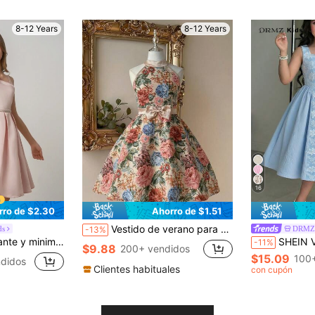
8-12 Years
8-12 Years
16
rro de $2.30
Ahorro de $1.51
Vestido de verano para niñas con estampado floral de pintura al óleo vintage, cuello con lazo de satén y bajo asimétrico
ds
DRMZ 
-13%
preadolescente, ideal como vestido de dama de honor y de florista en bodas, con cinturón de perlas
SHEIN Vestido elegante de niña preadolescente azul claro con
-11%
$9.88
200+ vendidos
$15.09
100
didos
Clientes habituales
con cupón