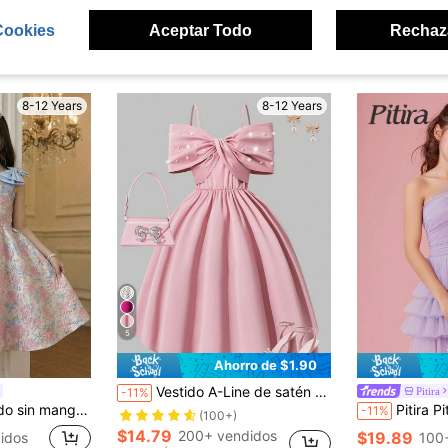
Cookies
Aceptar Todo
Rechaz
ron
8-12 Years
8-12 Years
5
Ahorro de $1.90
Vestido A-Line de satén rosa suave elegante para fiesta de verano para niñas, con mangas de lazo oversize, decoración de lazo y pechera con perlas falsas, para baile de Navidad, invitada de boda y vestido formal
Pitira
-11%
te, vestido de fiesta dulce de pequeña princesa para niña preadolescente, floral rosa y azul para niñas
Pitira Pitira Vestido de verano s
-11%
(100+)
$14.79
200+ vendidos
$19.89
idos
100