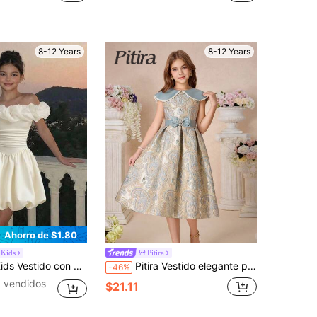
8-12 Years
8-12 Years
Ahorro de $1.80
 Kids
Pitira
as preadolescentes, uso diario casual, adecuado para banquetes, fiestas, sesiones de fotos, a juego con hermanas y conjuntos de padres e hijos
Pitira Vestido elegante para niñas preadolescentes con estampado de anacardo & paisley jacquard, cuello Peter Pan, decoración de perlas, cintura ceñida y falda acampanada, cinturón con lazo, atuendo de invitada de boda de verano en azul real
-46%
 vendidos
$21.11