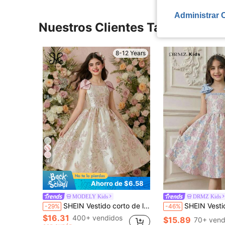
Administrar 
Nuestros Clientes También Vie
8-12 Years
4
Ahorro de $6.58
MODELY Kids
DRMZ Kids
SHEIN Vestido corto de línea A con hombros con lazo de tela texturizada de alta gama para niña de las flores, adecuado para bodas, bailes de graduación, fiestas de cumpleaños, banquetes
SHEIN Vestido sin mangas de satén jacquard con lazo en el hombro y espalda descubierta para niña preadolescen
-29%
-46%
$16.31
400+ vendidos
$15.89
70+ vend