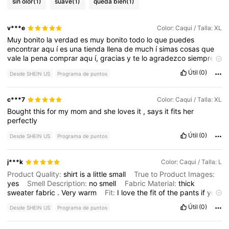
sin olor
(1)
suave
(1)
queda bien
(1)
v***e
Color: Caqui / Talla: XL
Muy
bonito
la
verdad
es
muy
bonito
todo
lo
que
puedes
encontrar
aqu
í
es
una
tienda
llena
de
much
í
simas
cosas
que
vale
la
pena
comprar
aqu
í,
gracias
y
te
lo
agradezco
siempre
Muy
bonito
la
verdad
es
muy
bonito
todo
lo
que
puedes
Útil
(0)
Desde SHEIN US
Programa de puntos
encontrar
aqu
í
es
una
tienda
llena
de
much
í
simas
cosas
que
vale
la
pena
comprar
aqu
í,
gracias
y
te
lo
agradezco
siempre
Muy
bonito
la
verdad
es
muy
bonito
todo
lo
que
puedes
c***7
Color: Caqui / Talla: XL
encontrar
aqu
í
es
una
tienda
llena
de
much
í
simas
cosas
que
Bought
this
for
my
mom
and
she
loves
it
,
says
it
fits
her
vale
la
pena
comprar
aqu
í,
gracias
y
te
lo
agradezco
siempre
perfectly
Útil
(0)
Desde SHEIN US
Programa de puntos
j***k
Color: Caqui / Talla: L
Product Quality:
shirt
is
a
little
small
True to Product Images:
yes
Smell Description:
no
smell
Fabric Material:
thick
sweater
fabric
.
Very
warm
Fit:
I
love
the
fit
of
the
pants
if
you
have
bigger
boobs
the
top
might
not
fit
great
buttons
will
have
Útil
(0)
Desde SHEIN US
Programa de puntos
holes