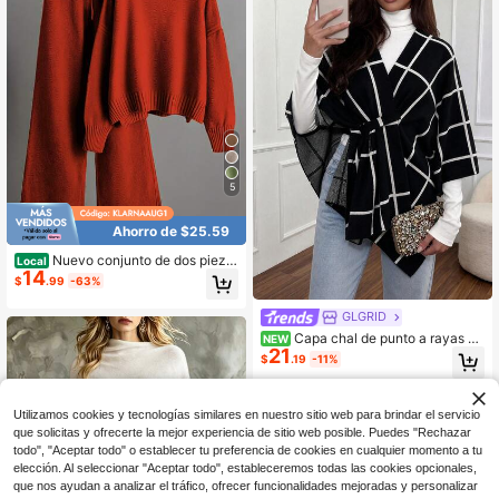
5
Ahorro de $25.59
Nuevo conjunto de dos pieza
Local
14
s de otoño temprano para damas: s
$
.99
-63%
uéter de cuello redondo, manga larg
a y hombros caídos con patrón únic
GLGRID
o + pantalones rectos de pierna anc
ha, serie suelta y casual
Capa chal de punto a rayas ne
NEW
21
gras de moda casual para mujer, oto
$
.19
-11%
ño/invierno, elegante para uso diari
o, oficina y salidas
Utilizamos cookies y tecnologías similares en nuestro sitio web para brindar el servicio
que solicitas y ofrecerte la mejor experiencia de sitio web posible. Puedes "Rechazar
todo", "Aceptar todo" o establecer tu preferencia de cookies en cualquier momento a tu
elección. Al seleccionar "Aceptar todo", estableceremos todas las cookies opcionales,
que nos ayudan a analizar el tráfico, ofrecer funcionalidades mejoradas y personalizar