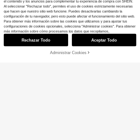
el contenido y los anuncios para complementar tu experiencia de compra con SHEIN.
Al seleccionar "Rechazar todo", permites el uso de cookies estrictamente necesarias
que hacen que nuestro sitio web funcione. Puedes desactivarlas cambiando la
configuración de tu navegador, pero esto puede afectar el funcionamiento del sitio web.
Para obtener más información sobre las cookies que utilizamos y para ajustar tus
configuraciones de cookies opcionales, selecciona "Administrar cookies". Para obtener
más información sobre cómo procesamos los datos que recopilamos,
Rechazar Todo
Aceptar Todo
Chal de punto de unicolor suelto y e
10
legante para mujer, chal de punto d
$
.19
-30%
e tela moderada para otoño/inviern
Administrar Cookies
¡57% DE DESCUENTO!
AÑADIR A LA BOLSA
o, accesorio versátil y de moda par
Ahorro de $1.80
a mujer
Soleia
Soleia Conjunto de dos piezas para
mujer con top de punto de cuello as
300+ vendidos
imétrico a rayas y cintura definida y
14
$
.39
-11%
shorts de punto