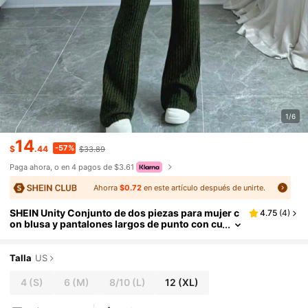
1/6
14
-57%
$
.44
$33.89
Paga ahora, o en 4 pagos de $3.61
Ahorra
$0.72
en este artículo después de unirte.
SHEIN Unity Conjunto de dos piezas para mujer c
4.75
(
4
)
on blusa y pantalones largos de punto con cu
ello descubierto y unicolor para uso diario.
Talla
US
4
(S)
6
(M)
8/10
(L)
12
(XL)