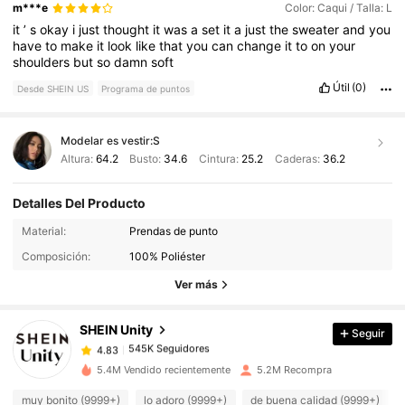
m***e
Color: Caqui / Talla: L
it
’
s
okay
i
just
thought
it
was
a
set
it
a
just
the
sweater
and
you
have
to
make
it
look
like
that
you
can
change
it
to
on
your
shoulders
but
so
damn
soft
Útil
(0)
Desde SHEIN US
Programa de puntos
Modelar es vestir:
S
Altura:
64.2
Busto:
34.6
Cintura:
25.2
Caderas:
36.2
Detalles Del Producto
545K Seguidores
4.83
Material:
Prendas de punto
Composición:
100% Poliéster
545K Seguidores
4.83
Ver más
SHEIN Unity
Seguir
545K Seguidores
4.83
n***t
pagó
Hace 11 horas
5.4M Vendido recientemente
5.2M Recompra
545K Seguidores
4.83
muy bonito (9999+)
lo adoro (9999+)
de buena calidad (9999+)