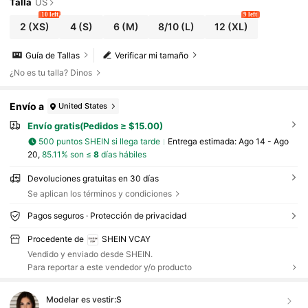
Talla
US
10 left
9 left
2
(XS)
4
(S)
6
(M)
8/10
(L)
12
(XL)
Guía de Tallas
Verificar mi tamaño
¿No es tu talla? Dinos
Envío a
United States
Envío gratis(Pedidos ≥ $15.00)
500 puntos SHEIN si llega tarde
Entrega estimada:
Ago 14 - Ago
20,
85.11% son ≤
8
días hábiles
Devoluciones gratuitas en 30 días
Se aplican los términos y condiciones
Pagos seguros · Protección de privacidad
Procedente de
SHEIN VCAY
Vendido y enviado desde SHEIN.
Para reportar a este vendedor y/o producto
Modelar es vestir:
S