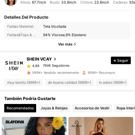
Altura:
67.7inch
Busto:
33.9inch
Cintura:
23.6inch
Caderas:
35i
Detalles Del Producto
794K Seguidores
4.86
Faldas Material:
Tela tricotada
Faldas&Tops & Camisetas de tirantes Composición:
94% Viscosa,6% Elastano
794K Seguidores
4.86
Ver más
SHEIN VCAY
Seguir
794K Seguidores
4.86
c***2
pagó
Hace 1 día
999K+ Vendido recientemente
999K+ Recompra
794K Seguidores
4.86
muy bonito (9999+)
de buena calidad (9999+)
lo adoro (9999+)
También Podría Gustarte
794K Seguidores
4.86
Recomendados
Joyas & Relojes
Accesorios de Vestir
Ropa Inter
794K Seguidores
4.86