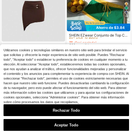
28
Ahorro de $3.84
¡Casi agotado!
80+ Dice "lo adoro"
SHEIN EZwear Conjunto de Top Cor
to Ajustado y Pantalones Cortos co
¡Casi agotado!
¡Casi agotado!
n Estampado de Letras Coloridas de
200+ vendidos
80+ Dice "lo adoro"
80+ Dice "lo adoro"
SHEIN Unity Conjunto de 2 piezas d
la Bandera de Brasil, Atuendo para l
9
9
e camiseta de tirantes con escote e
Utilizamos cookies y tecnologías similares en nuestro sitio web para brindar el servicio
¡Casi agotado!
$
.07
-51%
$
.35
-29%
con cupón
a Copa del Mundo, Estampado de B
n V y mini falda con decoración met
que solicitas y ofrecerte la mejor experiencia de sitio web posible. Puedes "Rechazar
80+ Dice "lo adoro"
rasil
álica, para primavera/verano
todo", "Aceptar todo" o establecer tu preferencia de cookies en cualquier momento a tu
elección. Al seleccionar "Aceptar todo", estableceremos todas las cookies opcionales,
que nos ayudan a analizar el tráfico, ofrecer funcionalidades mejoradas y personalizar
el contenido y los anuncios para complementar tu experiencia de compra con SHEIN. Al
seleccionar "Rechazar todo", permites el uso de cookies estrictamente necesarias que
hacen que nuestro sitio web funcione. Puedes desactivarlas cambiando la configuración
de tu navegador, pero esto puede afectar el funcionamiento del sitio web. Para obtener
más información sobre las cookies que utilizamos y para ajustar tus configuraciones de
cookies opcionales, selecciona "Administrar cookies". Para obtener más información
sobre cómo procesamos los datos que recopilamos,
Rechazar Todo
Aceptar Todo