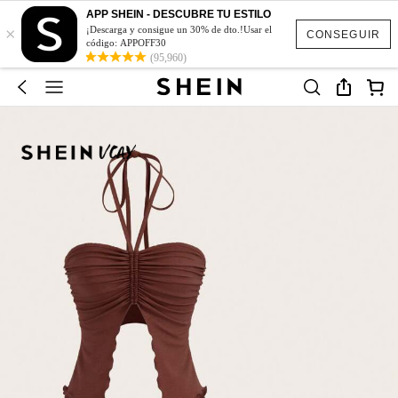
APP SHEIN - DESCUBRE TU ESTILO
×
¡Descarga y consigue un 30% de dto.!Usar el
CONSEGUIR
código: APPOFF30
(95,960)