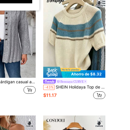
Ahorro de $8.32
n casual abierto de talla grande, estilo minimalista para uso diario, para el invierno
Breezaya CURVE
SHEIN Holidaya Top de punto holgado de talla grande para mujer, estilo casual de primavera/otoño: simple, versátil e inspirado en lo retro. Rayas de bloques de color beige y azul. Cuello redondo, manga corta, perfecto para primavera y otoño.
-43%
$11.17