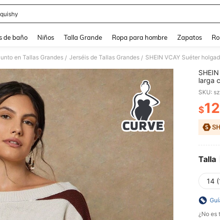
quishy
and down arrow keys to navigate search Búsqueda reciente and Busca y Encuentr
s de baño
Niños
Talla Grande
Ropa para hombre
Zapatos
Ro
Punto en Tallas Grandes
Jerséis de Tallas Grandes
/
/
SHEIN 
larga 
talla 
SKU: s
12
$
PR
Talla
14 (
Guí
¿No es t