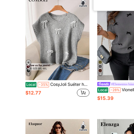
5
4
CosyJoli Suéter holgado de punto con cuello redondo, mangas de murciélago y decoración de lazo 3D para tallas grandes
#Elementos bási
Local
-35%
Vionelle Suéter de punto con cuello
Local
-28%
$12.77
$15.39