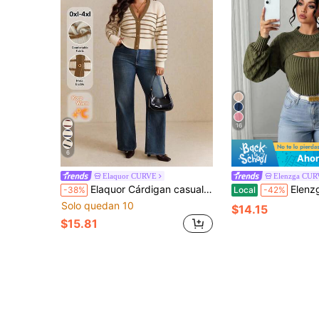
16
6
Ahor
Elaquor CURVE
Elenzga CU
Elaquor Cárdigan casual de manga larga con cuello en V a rayas para mujer de talla grande en otoño/invierno
Elenzga Suéter ajustado de manga far
-38%
Local
-42%
Solo quedan 10
$14.15
$15.81