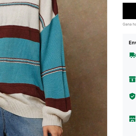
Gana h
Env