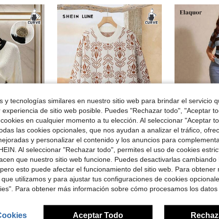
 y tecnologías similares en nuestro sitio web para brindar el servicio qu
r experiencia de sitio web posible. Puedes "Rechazar todo", "Aceptar t
8
 cookies en cualquier momento a tu elección. Al seleccionar "Aceptar to
das las cookies opcionales, que nos ayudan a analizar el tráfico, ofre
ejoradas y personalizar el contenido y los anuncios para complementa
EIN. Al seleccionar "Rechazar todo", permites el uso de cookies estri
redondo y manga larga, en patchwork negro y blanco, para invierno, talla grande
SHEIN LUNE Suéter de mujer talla grande con estampado floral vintage, jersey holgado y casual de cuello redondo, adecuado para Halloween, Año Nuevo, San Valentín, Acción de Gracias, Navidad, Pascua, Día Nacional, Fiesta de Nochebuena, Decoración navideña de otoño e invierno
#Element
-54%
Elaquor Blusa de punto de 
acen que nuestro sitio web funcione. Puedes desactivarlas cambiando 
-30%
$11.33
pero esto puede afectar el funcionamiento del sitio web. Para obtener
#6 Más vendid
 que utilizamos y para ajustar tus configuraciones de cookies opcional
$12.87
200+
kies". Para obtener más información sobre cómo procesamos los datos
con cupón
Cookies
Aceptar Todo
Rechaz