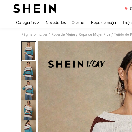
S
Use up 
Categorías
Novedades
Ofertas
Ropa de mujer
Traje
Página principal
Ropa de Mujer
Ropa de Mujer Plus
Tejido de 
/
/
/