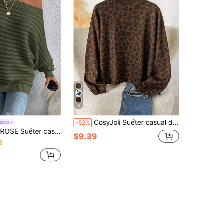
4
CosyJoli Suéter casual de mujer de talla grande con elegante estampado de leopardo francés y gráfico romántico, para otoño/invierno
arco
-52%
 de talla grande de unicolor con mangas tipo murciélago
$9.39
5