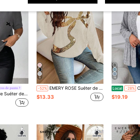
5
16
EMERY ROSE Suéter de manga larga con cuello redondo, lazo y adornos de lentejuelas para mujer de talla grande, para otoño/invierno
Cárdiga
cos de punto
-52%
Local
-28%
 redondo, decoración de lazo 3D, casual y minimalista, talla grande
$13.33
$19.19