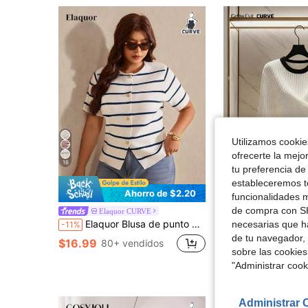
Utilizamos cookies
ofrecerte la mejo
16
tu preferencia de
estableceremos to
Ahorro de $2.20
funcionalidades m
de compra con SH
GlowEve CURVE Suéter de punto asimétrico con cruce en la parte delantera, de cuello 
Elaquor CURVE
-50%
Elaquor Blusa de punto de manga corta con bloques de color y rayas, talla grande, primavera/verano
necesarias que h
-11%
$12.43
de tu navegador, 
$16.99
80+ vendidos
sobre las cookies
"Administrar coo
Administrar 