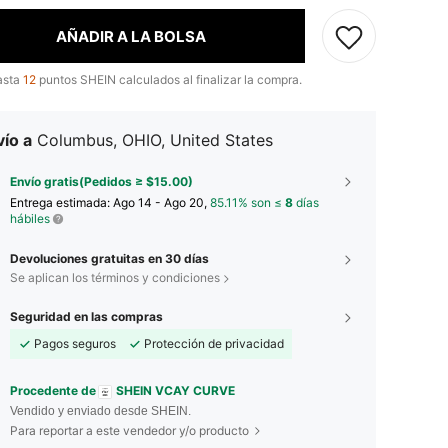
AÑADIR A LA BOLSA
asta
12
puntos SHEIN calculados al finalizar la compra.
ío a
Columbus, OHIO, United States
Envío gratis(Pedidos ≥ $15.00)
Entrega estimada:
Ago 14 - Ago 20,
85.11% son ≤
8
días
hábiles
Devoluciones gratuitas en 30 días
Se aplican los términos y condiciones
Seguridad en las compras
Pagos seguros
Protección de privacidad
Procedente de
SHEIN VCAY CURVE
Vendido y enviado desde SHEIN.
Para reportar a este vendedor y/o producto