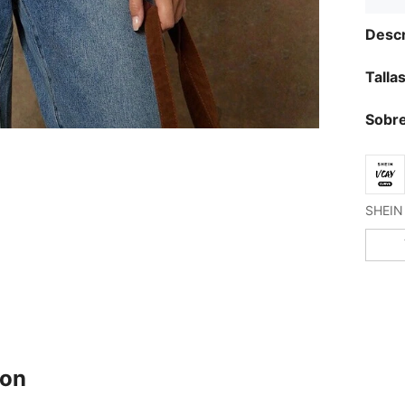
Descr
Talla
Sobre
ron