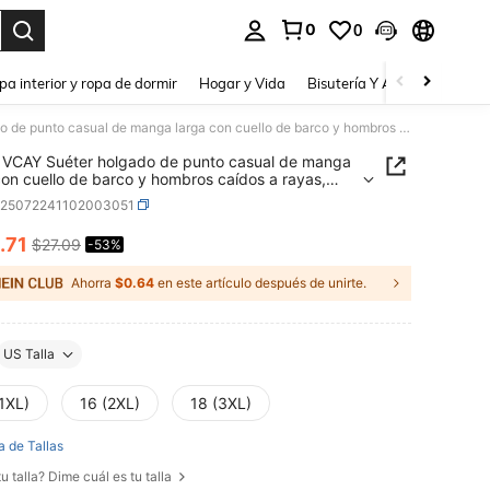
0
0
a. Press Enter to select.
pa interior y ropa de dormir
Hogar y Vida
Bisutería Y Accesorios
Be
SHEIN VCAY Suéter holgado de punto casual de manga larga con cuello de barco y hombros caídos a rayas, talla grande, otoño
VCAY Suéter holgado de punto casual de manga
con cuello de barco y hombros caídos a rayas,
grande, otoño
z25072241102003051
.71
$27.09
-53%
ICE AND AVAILABILITY
Ahorra
$0.64
en este artículo después de unirte.
US Talla
1XL)
16 (2XL)
18 (3XL)
a de Tallas
u talla? Dime cuál es tu talla