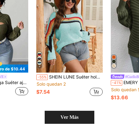
4
ro de $10.44
SHEIN LUNE Suéter holgado de punto calado y colorido, tipo capa bohemia, de manga larga, adecuado para salidas, protección solar, primavera-otoño, ropa de club, fiestas, cumpleaños, otoño-invierno
RVE
#CuelloB
-55%
ol con diseño calado de moda sexy y casual para mujer de talla grande
EMERY ROSE Suéter casual
-41%
Solo quedan 2
Solo quedan 
$7.54
$13.66
Ver Más