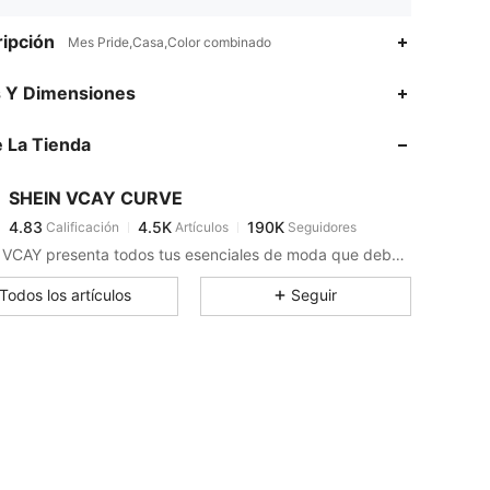
ipción
Mes Pride,Casa,Color combinado
4.83
4.5K
190K
s Y Dimensiones
 La Tienda
4.83
4.5K
190K
SHEIN VCAY CURVE
4.83
4.5K
190K
Calificación
Artículos
Seguidores
a***n
pagó
Hace 1 día
SHEIN VCAY presenta todos tus esenciales de moda que debes poner en tu maleta para completar tu estilo de vacaciones.
4.83
4.5K
190K
Todos los artículos
Seguir
4.83
4.5K
190K
4.83
4.5K
190K
4.83
4.5K
190K