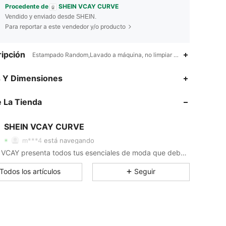
Procedente de
SHEIN VCAY CURVE
Vendido y enviado desde SHEIN.
Para reportar a este vendedor y/o producto
ipción
Estampado Random,Lavado a máquina, no limpiar en seco, lavar con
s Y Dimensiones
4.83
4.5K
190K
 La Tienda
4.83
4.5K
190K
SHEIN VCAY CURVE
m***4
está navegando
4.83
4.5K
190K
SHEIN VCAY presenta todos tus esenciales de moda que debes poner en tu maleta para completar tu estilo de vacaciones.
Todos los artículos
Seguir
4.83
4.5K
190K
4.83
4.5K
190K