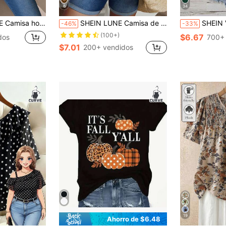
6
34
do integral para mujer de talla grande, otoño/invierno
SHEIN LUNE Camisa de manga larga con cuello en V de talla grande con estampado aleatorio
SHEIN VCAY Camisa d
-46%
-33%
(100+)
$6.67
dos
700+
$7.01
200+ vendidos
19
Ahorro de $6.48