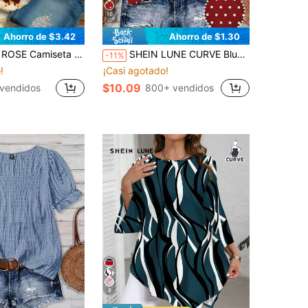
16
Ahorro de $3.42
Ahorro de $1.30
tage americano con estampado de leopardo tie-dye y corazón de strass, edición limitada de San Valentín, top holgado exquisito para uso casual diario y citas
SHEIN LUNE CURVE Blusa con cuello en V, volantes y lunares, corte holgado y favorecedora para tallas grandes de mujer
-11%
!
¡Casi agotado!
$10.09
vendidos
800+ vendidos
8