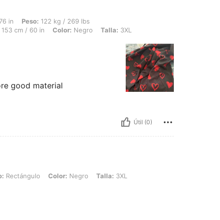
 122 kg / 269 lbs, Busto: 156 cm / 61.4 in, Cintura: 147 cm / 58 in, Caderas: 153 c
76 in
Peso:
122 kg / 269 lbs
153 cm / 60 in
Color:
Negro
Talla:
3XL
ore good material
Útil (0)
lo, Color: Negro, Talla: 3XL
o:
Rectángulo
Color:
Negro
Talla:
3XL