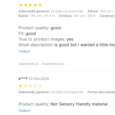
Adecuado general: La talla corresponde, Altura: 193 cm / 76 in, Peso:
Adecuado general:
La talla corresponde
Altura:
193 cm / 
Busto:
156 cm / 61.4 in
Cintura:
147 cm / 58 in
Caderas:
Product quality
:
good
Fit
:
good
True to product images
:
yes
Smell description
:
is good but I wanted a little m
Traducir
Desde SHEIN US
Programa de puntos
a***7
23 Feb,2026
Adecuado general: La talla corresponde, Forma del cuerpo: Rectángu
Adecuado general:
La talla corresponde
Forma del cuerp
Product quality
:
Not Sensory friendly material
Traducir