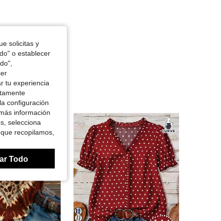
e solicitas y
odo" o establecer
do",
cer
r tu experiencia
ctamente
la configuración
 más información
es, selecciona
 que recopilamos,
ar Todo