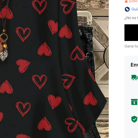
¡Sol
Guí
¿No es t
Gana h
Env