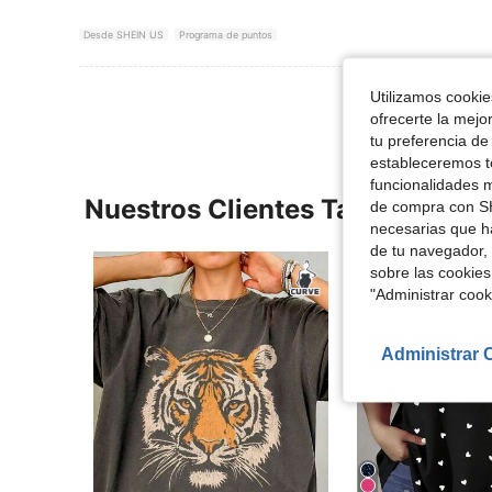
Desde SHEIN US
Programa de puntos
Utilizamos cookies
ofrecerte la mejo
tu preferencia de
estableceremos to
funcionalidades m
Nuestros Clientes También Vie
de compra con SH
necesarias que h
de tu navegador, 
sobre las cookies
"Administrar coo
Administrar 