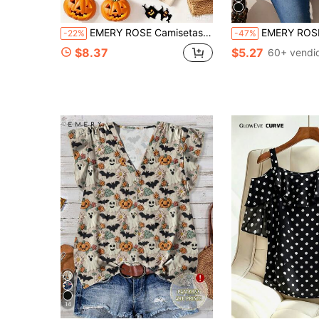
EMERY ROSE Camisetas de Halloween, Camisetas de Halloween para mujer, Camisetas con estampado de fantasmas
EMERY ROSE Camisa holgada de cuello redondo con estampa
-22%
-47%
$8.37
$5.27
60+ vendi
14