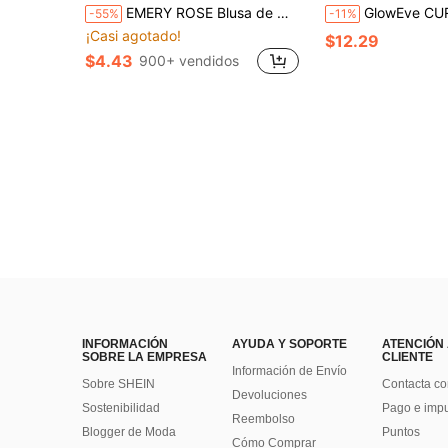
EMERY ROSE Blusa de manga corta con cuello en V, volantes y estampado de calabaza y monstruo, ideal para verano, Halloween, fiestas, elegante para mujeres de talla grande. Blusas de Halloween, blusas con estampado de calabaza y murciélagos para mujeres en otoño/invierno
GlowEve CURVE Blusa de moda elegante para mujer con tirantes finos, hombro asimétrico, manga co
-55%
-11%
¡Casi agotado!
$12.29
$4.43
900+ vendidos
INFORMACIÓN
AYUDA Y SOPORTE
ATENCIÓN
SOBRE LA EMPRESA
CLIENTE
Información de Envío
Sobre SHEIN
Contacta co
Devoluciones
Sostenibilidad
Pago e imp
Reembolso
Blogger de Moda
Puntos
Cómo Comprar