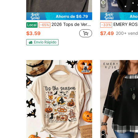
16
Ahorro de $6.79
Aho
2026 Tops de Verano para Mujer con Estampado Vintage de Cara de Tigre, Camisa Lavada - Ajuste Holgado y Relajado, Manga Corta, Cuello Redondo, Ropa Casual de Playa de Verano, Suave y Transpirable
EMERY ROSE Blusa holgada casual con estampado de corazón y volantes para mujer de talla grande, adecuada para uso diario, vacaciones, fiestas y días festivos, blusa rosa para damas, conjunto de vacaciones para m
Local
-65%
-33%
$3.59
$7.49
200+ vend
Envío Rápido