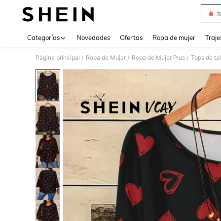
S
Use up 
Categorías
Novedades
Ofertas
Ropa de mujer
Traje
Página principal
Ropa de Mujer
Ropa de Mujer Plus
Tops de ta
/
/
/