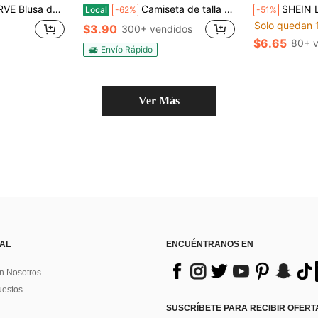
rta, volantes y lunares, adecuada para uso diario, ir al trabajo, citas y vacaciones
Camiseta de talla grande para mujer con estampado de calabaza de Halloween. El diseño ligero y transpirable con cuello redondo es ideal para fiestas de Acción de Gracias. (Tallas L-5XL)
SHEIN LUNE CURVE Blusa casual de mujer talla grande de
Local
-62%
-51%
Solo quedan 
$3.90
300+ vendidos
$6.65
80+ v
Envío Rápido
Ver Más
 AL
ENCUÉNTRANOS EN
n Nosotros
uestos
SUSCRÍBETE PARA RECIBIR OFERTA