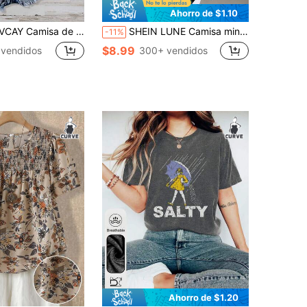
Ahorro de $1.10
e manga corta sencilla y lisa de talla grande
SHEIN LUNE Camisa minimalista de talla grande con estampado todo sobre, primavera/otoño
-11%
$8.99
 vendidos
300+ vendidos
Ahorro de $1.20