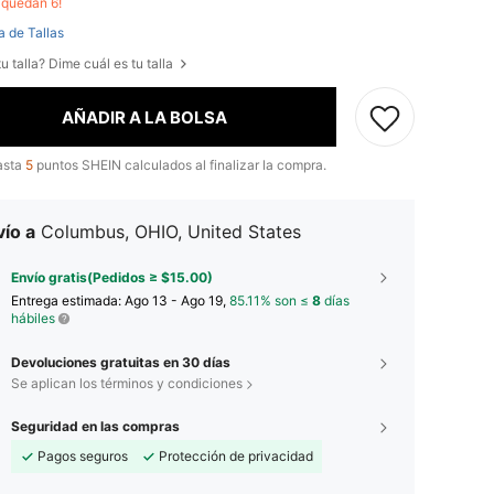
o quedan 6!
a de Tallas
u talla? Dime cuál es tu talla
AÑADIR A LA BOLSA
asta
5
puntos SHEIN calculados al finalizar la compra.
ío a
Columbus, OHIO, United States
Envío gratis(Pedidos ≥ $15.00)
Entrega estimada:
Ago 13 - Ago 19,
85.11% son ≤
8
días
hábiles
Devoluciones gratuitas en 30 días
Se aplican los términos y condiciones
Seguridad en las compras
Pagos seguros
Protección de privacidad