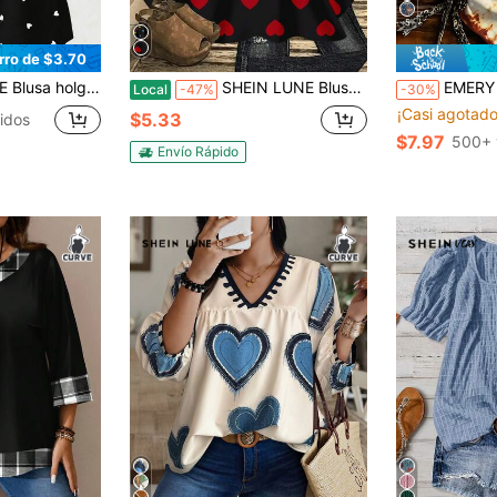
5
rro de $3.70
ujer, camisa elegante para mujer, blusas y camisetas para mujer, camisas casuales y bonitas para mujer, blusas premium para mujer, blusas de trabajo, ropa de mujer YSK, ropa de dama, blusas y tops para mujer
SHEIN LUNE Blusa holgada de manga 3/4 con cuello redondo y estampado de corazones en todo el diseño, para mujer talla grande, estilo romántico y casual. Camisa de San Valentín, regalo de San Valentín
EMERY ROSE Camiseta de manga corta para mujer talla grande estilo vin
Local
-47%
-30%
¡Casi agotado
$5.33
idos
$7.97
500+ 
Envío Rápido