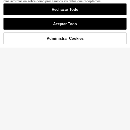
más información sobre cómo procesamos los datos que recopilamos,
Rechazar Todo
Aceptar Todo
6
5
Administrar Cookies
¡15% DE DESCUENTO!
AÑADIR A LA BOLSA
Ahorro de $1.70
Cubrecuerpo de mujer de unicolor,
de encaje y gasa, para vacaciones
300+ vendidos
(100+)
Camisa de manga larga con b
Local
en la playa, informal, primavera, bla
13
otones de unicolor blanco casual p
100+ vendidos
(1000+)
$
.69
-10%
nco
ara mujer, primavera
14
$
.69
-10%