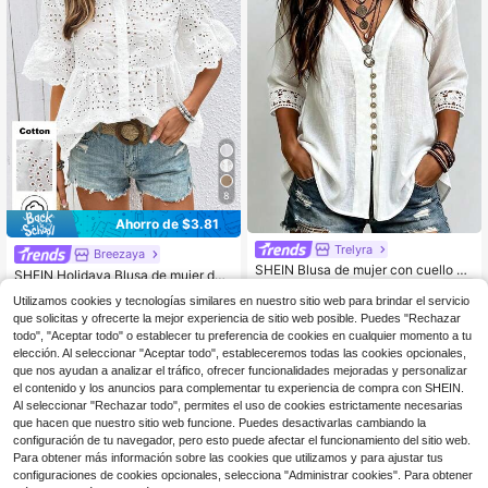
8
Ahorro de $3.81
Trelyra
Breezaya
SHEIN Blusa de mujer con cuello en
SHEIN Holidaya Blusa de mujer de
11
V, diseño elegante, patchwork flora
algodón con puño de volantes bord
200+ vendidos
$
.99
-10%
l, manga larga, botones decorativo
Utilizamos cookies y tecnologías similares en nuestro sitio web para brindar el servicio
ados y abotonadura sencilla
11
$
.98
-24%
con cupón
s, sexy, estilo europeo y americano,
que solicitas y ofrecerte la mejor experiencia de sitio web posible. Puedes "Rechazar
blusa de mujer para otoño/invierno,
todo", "Aceptar todo" o establecer tu preferencia de cookies en cualquier momento a tu
top de mujer, primavera, verano, va
elección. Al seleccionar "Aceptar todo", estableceremos todas las cookies opcionales,
caciones, salidas, Y2K, regreso a la
que nos ayudan a analizar el tráfico, ofrecer funcionalidades mejoradas y personalizar
escuela, casual, playa, negocios, v
el contenido y los anuncios para complementar tu experiencia de compra con SHEIN.
ersátil, sexy, blusa blanca de mujer
Al seleccionar "Rechazar todo", permites el uso de cookies estrictamente necesarias
que hacen que nuestro sitio web funcione. Puedes desactivarlas cambiando la
configuración de tu navegador, pero esto puede afectar el funcionamiento del sitio web.
Para obtener más información sobre las cookies que utilizamos y para ajustar tus
configuraciones de cookies opcionales, selecciona "Administrar cookies". Para obtener