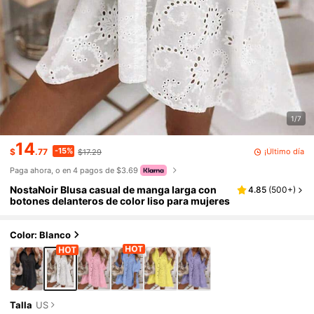
1/7
14
-15%
¡Último día
$
.77
$17.29
Paga ahora, o en 4 pagos de $3.69
NostaNoir Blusa casual de manga larga con
4.85
(
500+
)
botones delanteros de color liso para mujeres
Color: Blanco
Talla
US