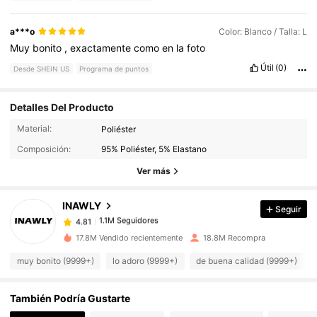
a***o
Color: Blanco / Talla: L
Muy
bonito
,
exactamente
como
en
la
foto
Útil
(0)
Desde SHEIN US
Programa de puntos
Detalles Del Producto
Material:
Poliéster
1.1M Seguidores
4.81
Composición:
95% Poliéster, 5% Elastano
Ver más
1.1M Seguidores
4.81
INAWLY
Seguir
1.1M Seguidores
4.81
l***0
pagó
Hace 4 horas
17.8M Vendido recientemente
18.8M Recompra
muy bonito (9999+)
lo adoro (9999+)
de buena calidad (9999+)
1.1M Seguidores
4.81
También Podría Gustarte
1.1M Seguidores
4.81