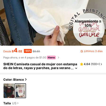
1/5
4
-55%
¡Últimos 3 días
$
.02
$8.89
Desde
Paga ahora, o en 4 pagos de $1.00
SHEIN Camiseta casual de mujer con estampa
4.64
(
100+
)
do de letras, rayas y parches, para verano
Color: Blanco
Talla
US