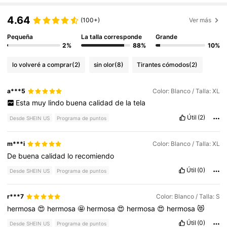
4.64
(100+)
Ver más
Pequeña
La talla corresponde
Grande
2%
88%
10%
lo volveré a comprar
(2)
sin olor
(8)
Tirantes cómodos
(2)
a***5
Color: Blanco / Talla: XL
Esta
muy
lindo
buena
calidad
de
la
tela
Útil
(2)
Desde SHEIN US
Programa de puntos
m***i
Color: Blanco / Talla: XL
De
buena
calidad
lo
recomiendo
Útil
(0)
Desde SHEIN US
Programa de puntos
r***7
Color: Blanco / Talla: S
hermosa
😍
hermosa
🤩
hermosa
😍
hermosa
😍
hermosa
😻
Útil
(0)
Desde SHEIN US
Programa de puntos