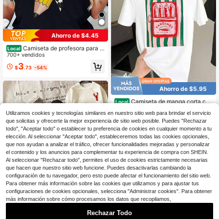
Ahorro de $4.45
Camiseta de profesora para m
Local
ujer - Top negro de cuello redondo,
700+ vendidos
suave y transpirable con estampad
3
$
.73
-54%
o de lápiz amarillo
Ahorro de $5.95
Camiseta de manga corta con
Local
cuello redondo y estampado de sar
50+ vendidos
Utilizamos cookies y tecnologías similares en nuestro sitio web para brindar el servicio
dinas en lata, ajuste regular para m
2
que solicitas y ofrecerte la mejor experiencia de sitio web posible. Puedes "Rechazar
$
.23
-73%
ujer, adecuada para primavera y ver
ano, casual blanca
todo", "Aceptar todo" o establecer tu preferencia de cookies en cualquier momento a tu
elección. Al seleccionar "Aceptar todo", estableceremos todas las cookies opcionales,
que nos ayudan a analizar el tráfico, ofrecer funcionalidades mejoradas y personalizar
el contenido y los anuncios para complementar tu experiencia de compra con SHEIN.
Al seleccionar "Rechazar todo", permites el uso de cookies estrictamente necesarias
que hacen que nuestro sitio web funcione. Puedes desactivarlas cambiando la
configuración de tu navegador, pero esto puede afectar el funcionamiento del sitio web.
Para obtener más información sobre las cookies que utilizamos y para ajustar tus
configuraciones de cookies opcionales, selecciona "Administrar cookies". Para obtener
más información sobre cómo procesamos los datos que recopilamos,
5
Rechazar Todo
Ahorro de $3.79