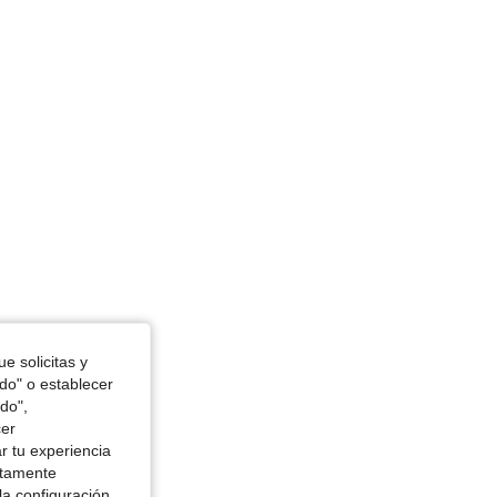
e solicitas y
odo" o establecer
do",
cer
r tu experiencia
ctamente
la configuración