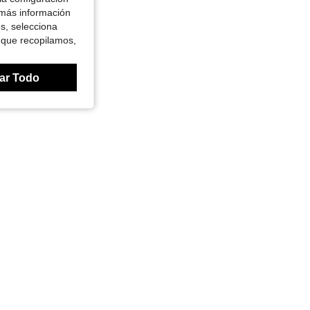
 más información
es, selecciona
 que recopilamos,
ar Todo