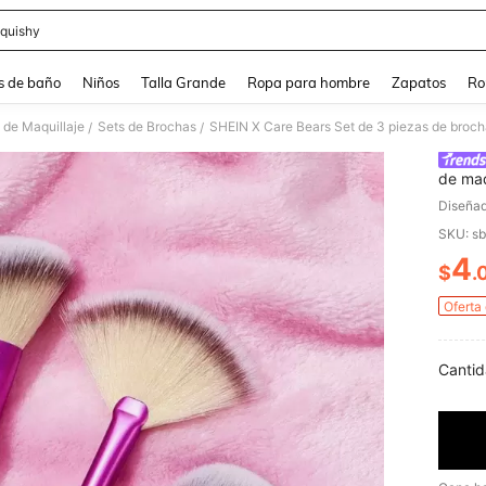
quishy
and down arrow keys to navigate search Búsqueda reciente and Busca y Encuentr
s de baño
Niños
Talla Grande
Ropa para hombre
Zapatos
Ro
 de Maquillaje
Sets de Brochas
/
/
de maq
Alegre
Diseñad
Valent
SKU: s
4
$
.
PR
Oferta
Cantid