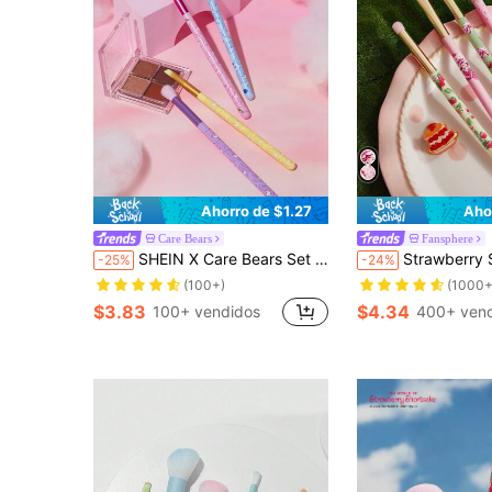
Ahorro de $1.27
Aho
Care Bears
Fansphere
SHEIN X Care Bears Set de 4 brochas de maquillaje con forma de corazón, que incluye Cheer Bear, Funshine Bear, Bear y Share Bear
Strawberry Shortcake X SHEIN Set de 4 piezas de brochas de maquillaje de ojos con diseños de
-25%
-24%
(100+)
(1000+
$3.83
$4.34
100+ vendidos
400+ ven