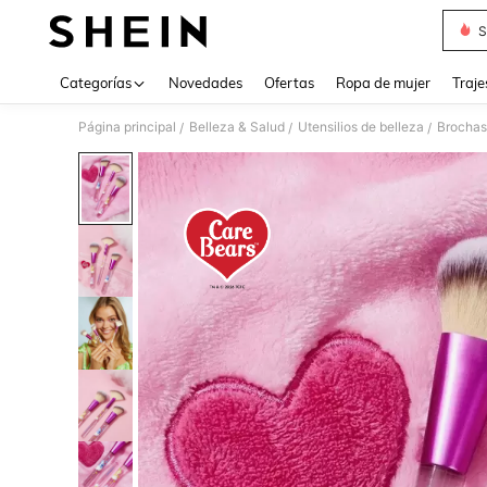
S
Use up 
Categorías
Novedades
Ofertas
Ropa de mujer
Traje
Página principal
Belleza & Salud
Utensilios de belleza
Brochas
/
/
/