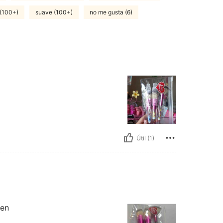
 (100+)
suave (100+)
no me gusta (6)
Útil (1)
gen