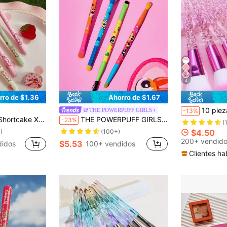
4
rro de $1.36
Ahorro de $1.67
10 piezas Juego de brochas de maquillaje profesional + 2 borlas de polvo, incluyendo brocha para BB cream, brocha para rubor, brocha para polvo suelto y brocha para sombra de ojos, ro
THE POWERPUFF GIRLS
-13%
 personajes de dibujos animados, fresas y encaje, ideas de regalo para primavera/verano
THE POWERPUFF GIRLS X SHEIN Juego de 4 piezas de brochas de maquillaje con diseño de figura de dibujos animados Blossom, Bubbles, Buttercup y corazón, estilo Y2K
-23%
(
)
(100+)
$4.50
200+ vendid
$5.53
didos
100+ vendidos
Clientes ha