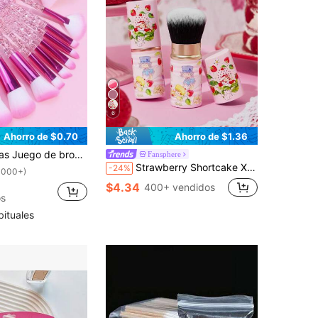
6
Ahorro de $0.70
Ahorro de $1.36
sa/rojo rosa, juego completo de herramientas de maquillaje, juego de brochas, kit de brochas de maquillaje, juego de brochas de maquillaje, juego de maquillaje completo, juego de brochas de maquillaje, kit de maquillaje completo, kit de brochas, juego de brochas de maquillaje, juego de regalo de maquillaje, obsequios, brochas de maquillaje profesionales, juego de maquillaje completo
Fansphere
Strawberry Shortcake X SHEIN 1 pieza Cepillo retráctil de polvo con diseño de fresa de dibujos animados, diseño portátil para coordinar con cosméticos en polvo como polvos compactos y rubor, ideas de regalo, Día de San Valentín, verano/primavera, vacaciones
-24%
1000+)
$4.34
400+ vendidos
os
bituales