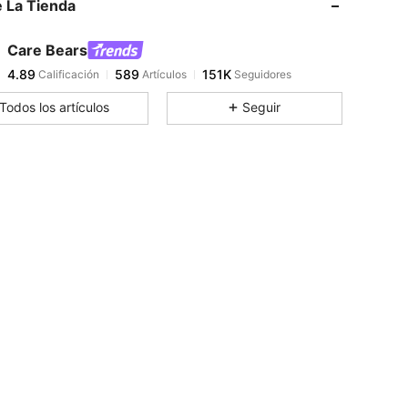
 La Tienda
4.89
589
151K
Care Bears
4.89
589
151K
Calificación
Artículos
Seguidores
l***r
pagó
Hace 16 horas
Todos los artículos
Seguir
4.89
589
151K
4.89
589
151K
4.89
589
151K
4.89
589
151K
4.89
589
151K
4.89
589
151K