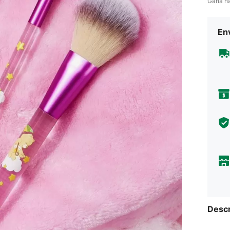
Gana h
Env
Descr