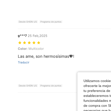
Desde SHEIN US
Programa de puntos
g***7
25 Feb,2025
Color: Multicolor
Color:
Multicolor
Las ame, son hermosísimas💖!
Traducir
Utilizamos cookies
ofrecerte la mejo
Desde SHEIN US
Programa de puntos
tu preferencia de
estableceremos to
Ver Más Re
funcionalidades m
de compra con SH
necesarias que h