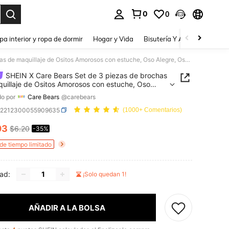
0
0
a. Press Enter to select.
pa interior y ropa de dormir
Hogar y Vida
Bisutería Y Accesorios
Be
SHEIN X Care Bears Set de 3 piezas de brochas de maquillaje de Ositos Amorosos con estuche, Oso Alegre, Oso, Bueno, Oso Sonriente, Regalos, Día de San Valentín
SHEIN X Care Bears Set de 3 piezas de brochas
uillaje de Ositos Amorosos con estuche, Oso
, Oso, Bueno, Oso Sonriente, Regalos, Día de San
o por
Care Bears
@carebears
ín
b2212300055909635
(1000+ Comentarios)
03
$6.20
-35%
ICE AND AVAILABILITY
 de tiempo limitado
ad:
¡Solo quedan 1!
AÑADIR A LA BOLSA