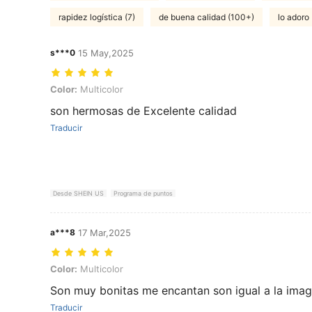
rapidez logística (7)
de buena calidad (100+)
lo adoro
s***0
15 May,2025
Color: Multicolor
Color:
Multicolor
son hermosas de Excelente calidad
Traducir
Desde SHEIN US
Programa de puntos
a***8
17 Mar,2025
Color: Multicolor
Color:
Multicolor
Son muy bonitas me encantan son igual a la ima
Traducir