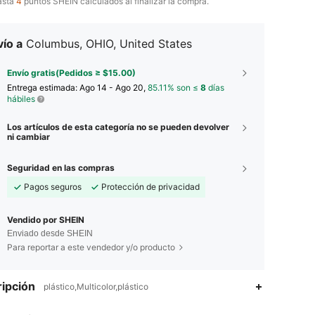
asta
4
puntos SHEIN calculados al finalizar la compra.
ío a
Columbus, OHIO, United States
Envío gratis(Pedidos ≥ $15.00)
Entrega estimada:
Ago 14 - Ago 20,
85.11% son ≤
8
días
hábiles
Los artículos de esta categoría no se pueden devolver
ni cambiar
Seguridad en las compras
Pagos seguros
Protección de privacidad
Vendido por SHEIN
Enviado desde SHEIN
Para reportar a este vendedor y/o producto
4.89
589
151K
ipción
plástico,Multicolor,plástico