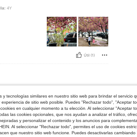
la:
4Y
Útil (1)
 Rosa, Talla: 7Y
lbs
Color:
Rosa
Talla:
7Y
 y tecnologías similares en nuestro sitio web para brindar el servicio qu
endo.
r experiencia de sitio web posible. Puedes "Rechazar todo", "Aceptar t
 cookies en cualquier momento a tu elección. Al seleccionar "Aceptar to
das las cookies opcionales, que nos ayudan a analizar el tráfico, ofre
ejoradas y personalizar el contenido y los anuncios para complementa
EIN. Al seleccionar "Rechazar todo", permites el uso de cookies estri
acen que nuestro sitio web funcione. Puedes desactivarlas cambiando 
Útil (0)