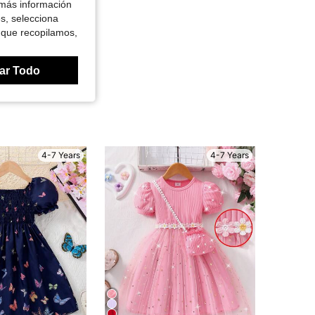
 más información
es, selecciona
 que recopilamos,
ar Todo
4-7 Years
4-7 Years