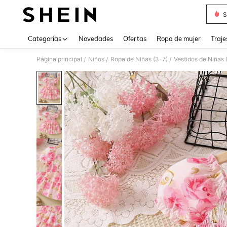
S
Use up 
Categorías
Novedades
Ofertas
Ropa de mujer
Traje
Página principal
Niños
Ropa de Niñas (3-7)
Vestidos de Niñas 
/
/
/