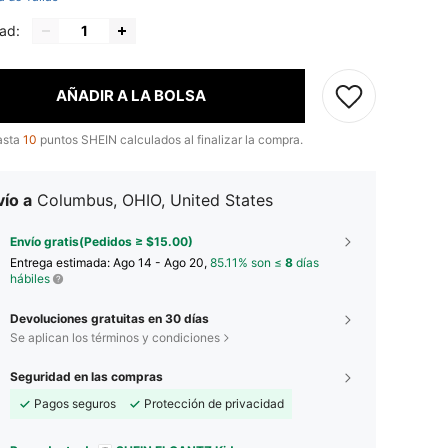
ad:
AÑADIR A LA BOLSA
asta
10
puntos SHEIN calculados al finalizar la compra.
ío a
Columbus, OHIO, United States
Envío gratis(Pedidos ≥ $15.00)
Entrega estimada:
Ago 14 - Ago 20,
85.11% son ≤
8
días
hábiles
Devoluciones gratuitas en 30 días
Se aplican los términos y condiciones
Seguridad en las compras
Pagos seguros
Protección de privacidad