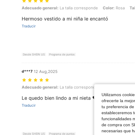
Adecuado general: La talla corresponde, Color: Rosa, Talla: 4Y
Adecuado general:
La talla corresponde
Color:
Rosa
Tal
Hermoso vestido a mi niña le encantó
Traducir
Desde SHEIN US
Programa de puntos
d***7
12 Aug,2025
Adecuado general: La talla corresponde, Peso: 22 kg / 49 lbs, Color:
Adecuado general:
La talla corresponde
Peso:
22 kg / 49 
Utilizamos cookies
Le quedo bien lindo a mi nieta ❤️ si se lo recomi
ofrecerte la mejo
Traducir
tu preferencia de
estableceremos to
funcionalidades m
de compra con SH
necesarias que h
Desde SHEIN US
Programa de puntos