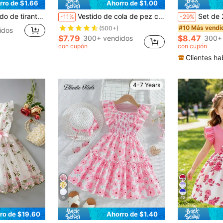
rro de $1.66
Ahorro de $1.00
y lindo para el verano, adecuado para fiestas, vacaciones, regalos y uso casual al aire libre
Vestido de cola de pez con cuello cuadrado, mangas abullonadas y estampado de corazones para niñas jóvenes en el Día de San Valentín
Set de 2 piezas: Chaqueta de moda
-11%
-29%
#10 Más vendi
(500+)
idos
$7.79
$8.47
300+ vendidos
300+
con cupón
con cupón
Clientes ha
4-7 Years
9
12
ro de $19.60
Ahorro de $1.40