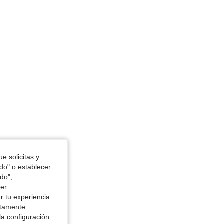
e solicitas y
odo" o establecer
do",
cer
r tu experiencia
ctamente
la configuración