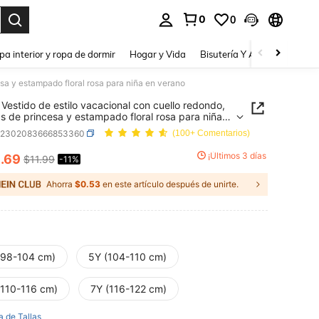
0
0
a. Press Enter to select.
pa interior y ropa de dormir
Hogar y Vida
Bisutería Y Accesorios
Be
sa y estampado floral rosa para niña en verano
Vestido de estilo vacacional con cuello redondo,
 de princesa y estampado floral rosa para niña
ano
k2302083666853360
(100+ Comentarios)
0
¡Últimos 3 días
.69
$11.99
-11%
ICE AND AVAILABILITY
Ahorra
$0.53
en este artículo después de unirte.
(98-104 cm)
5Y (104-110 cm)
(110-116 cm)
7Y (116-122 cm)
a de Tallas