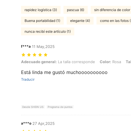
rapidez logística (3)
pascua (6)
sin diferencia de color 
Buena portabilidad (1)
elegante (4)
como en las fotos 
nunca recibí este artículo (1)
f***a
11 May,2025
Adecuado general: La talla corresponde, Color: Rosa, Talla: 4Y
Adecuado general:
La talla corresponde
Color:
Rosa
Tal
Está linda me gustó muchoooooooooo
Traducir
Desde SHEIN US
Programa de puntos
a***o
27 Apr,2025