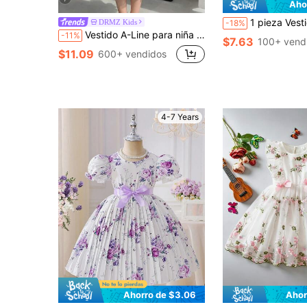
Aho
1 pieza Vestido de tirantes con estampado de leopardo de moda para niñas, diseño off-shoulder, dulce 
DRMZ Kids
-18%
Vestido A-Line para niña joven con estampado floral, sin mangas, bajo con volantes, cintura ceñida, rosa pastel, verano, princesa, 7º cumpleaños, niña de las flores, ropa casual y cómoda para fiestas
-11%
$7.63
100+ vend
$11.09
600+ vendidos
4-7 Years
Ahorro de $3.06
Ahor
en Malva púrpura Vestidos para niñas
#4 Más vendidos