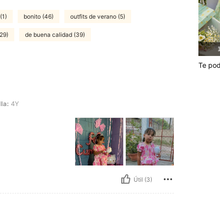
(1)
bonito (46)
outfits de verano (5)
(29)
de buena calidad (39)
1
Te pod
la:
4Y
Útil (3)