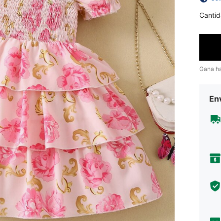
Cantid
Gana h
Env