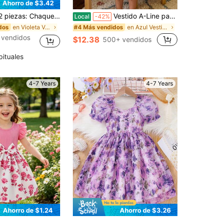
Ahorro de $3.42
 para niña joven y vestido de malla bordado formal, para primavera y otoño
Vestido A-Line para niñas pequeñas de 2-8T con estampado de cuadros , mangas abullonadas y bordado de lápiz, conjunto de verano
Local
-42%
en Violeta Vestidos para niñas
en Azul Vestidos para niñas
dos
#4 Más vendidos
 vendidos
$12.38
500+ vendidos
bituales
4-7 Years
4-7 Years
Ahorro de $1.24
Ahorro de $3.26