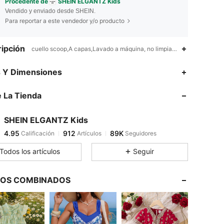
Procedente de
SHEIN ELGANTZ Kids
Vendido y enviado desde SHEIN.
Para reportar a este vendedor y/o producto
ipción
cuello scoop,A capas,Lavado a máquina, no limpiar en seco, lavar c
4.95
912
89K
s Y Dimensiones
 La Tienda
4.95
912
89K
SHEIN ELGANTZ Kids
4.95
912
89K
Calificación
Artículos
Seguidores
t***t
pagó
Hace 1 día
Todos los artículos
Seguir
4.95
912
89K
LOS COMBINADOS
4.95
912
89K
4.95
912
89K