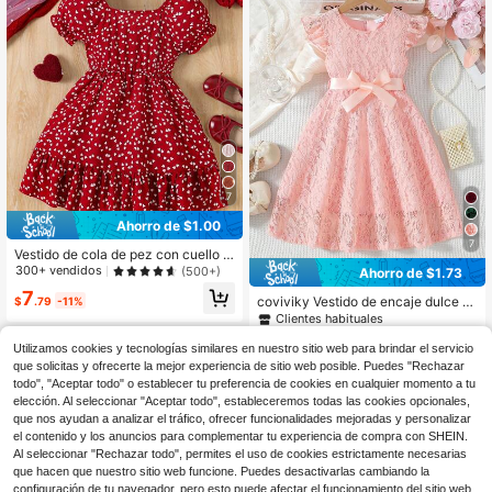
7
Ahorro de $1.00
7
Vestido de cola de pez con cuello c
uadrado, mangas abullonadas y est
300+ vendidos
(500+)
Ahorro de $1.73
ampado de corazones para niñas jó
7
venes en el Día de San Valentín
coviviky Vestido de encaje dulce p
$
.79
-11%
ara niñas jóvenes con mangas tipo
Clientes habituales
gorra, cuello redondo, unicolor con
500+ vendidos
4-7 Years
cinturón, elegante para fiestas, bod
Utilizamos cookies y tecnologías similares en nuestro sitio web para brindar el servicio
10
as, verano
$
.36
-14%
que solicitas y ofrecerte la mejor experiencia de sitio web posible. Puedes "Rechazar
todo", "Aceptar todo" o establecer tu preferencia de cookies en cualquier momento a tu
elección. Al seleccionar "Aceptar todo", estableceremos todas las cookies opcionales,
4-7 Years
que nos ayudan a analizar el tráfico, ofrecer funcionalidades mejoradas y personalizar
el contenido y los anuncios para complementar tu experiencia de compra con SHEIN.
Al seleccionar "Rechazar todo", permites el uso de cookies estrictamente necesarias
que hacen que nuestro sitio web funcione. Puedes desactivarlas cambiando la
configuración de tu navegador, pero esto puede afectar el funcionamiento del sitio web.