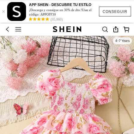
APP SHEIN - DESCUBRE TU ESTILO
×
¡Descarga y consigue un 30% de dto.!Usar el
CONSEGUIR
código: APPOFF30
(95,960)
4-7 Years