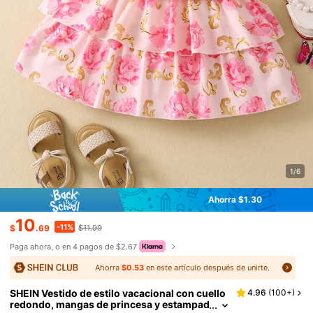
1/6
Ahorra $1.30
10
-11%
$
.69
$11.99
Paga ahora, o en 4 pagos de $2.67
Ahorra
$0.53
en este artículo después de unirte.
SHEIN Vestido de estilo vacacional con cuello
4.96
(
100+
)
redondo, mangas de princesa y estampad