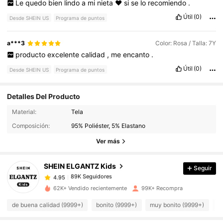
Le
quedo
bien
lindo
a
mi
nieta
❤️
si
se
lo
recomiendo
.
Útil
(0)
Desde SHEIN US
Programa de puntos
a***3
Color: Rosa / Talla: 7Y
producto
excelente
calidad
,
me
encanto
.
Útil
(0)
Desde SHEIN US
Programa de puntos
Detalles Del Producto
89K Seguidores
4.95
Material:
Tela
Composición:
95% Poliéster, 5% Elastano
Ver más
89K Seguidores
4.95
SHEIN ELGANTZ Kids
Seguir
89K Seguidores
4.95
j***4
pagó
Hace 1 día
62K+ Vendido recientemente
99K+ Recompra
89K Seguidores
4.95
de buena calidad (9999+)
bonito (9999+)
muy bonito (9999+)
c