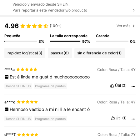
Vendido y enviado desde SHEIN.
Para reportar a este vendedor y/o producto
4.96
(100+)
Ver más
Pequeña
La talla corresponde
Grande
3%
97%
0%
rapidez logística
(3)
pascua
(6)
sin diferencia de color
(1)
f***a
Color: Rosa / Talla: 4Y
Est
á
linda
me
gust
ó
muchoooooooooo
Útil
(3)
Desde SHEIN US
Programa de puntos
a***o
Color: Rosa / Talla: 4Y
Hermoso
vestido
a
mi
ni
ñ
a
le
encant
ó
Útil
(1)
Desde SHEIN US
Programa de puntos
d***7
Color: Rosa / Talla: 7Y