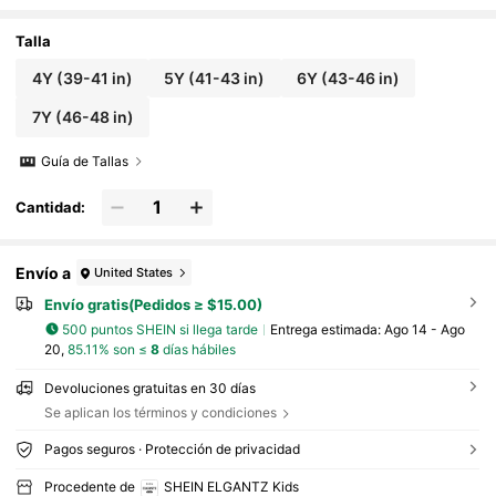
o floral rosa para niña en verano
Talla
4Y
(39-41 in)
5Y
(41-43 in)
6Y
(43-46 in)
7Y
(46-48 in)
Guía de Tallas
Cantidad:
Envío a
United States
Envío gratis(Pedidos ≥ $15.00)
500 puntos SHEIN si llega tarde
Entrega estimada:
Ago 14 - Ago
20,
85.11% son ≤
8
días hábiles
Devoluciones gratuitas en 30 días
Se aplican los términos y condiciones
Pagos seguros · Protección de privacidad
Procedente de
SHEIN ELGANTZ Kids