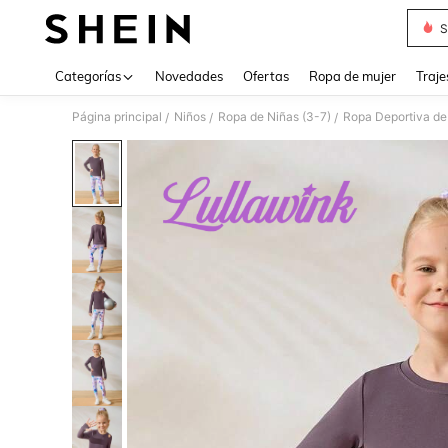
S
Use up 
Categorías
Novedades
Ofertas
Ropa de mujer
Traje
Página principal
Niños
Ropa de Niñas (3-7)
Ropa Deportiva de
/
/
/