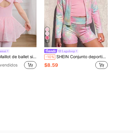
6
amai
Laguloop
 empalme de malla suave con lazo, empalme de malla brillante con estrellas, cómodo y elástico, adecuado para danza y yoga
SHEIN Conjunto deportivo de 3 piezas para niñas jóvenes: cárdigan de punto con cremallera, cuello alto fino, degradado rosa con estampado de lunares en foil plateado, top de tirantes de cuello redondo y shorts de cintura elástica de corte slim, cómodo y casual, apto para gimnasia, baile, entrenamiento de deportes de interior, primavera, verano y otoño
-10%
$8.59
vendidos