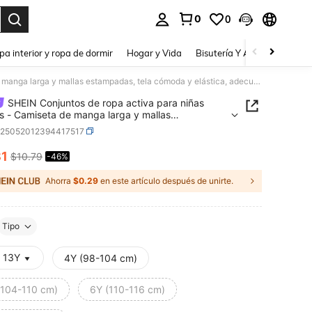
0
0
a. Press Enter to select.
pa interior y ropa de dormir
Hogar y Vida
Bisutería Y Accesorios
Be
SHEIN Conjuntos de ropa activa para niñas jóvenes - Camiseta de manga larga y mallas estampadas, tela cómoda y elástica, adecuada para todas las estaciones
SHEIN Conjuntos de ropa activa para niñas
s - Camiseta de manga larga y mallas
adas, tela cómoda y elástica, adecuada para
k25052012394417517
las estaciones
81
$10.79
-46%
ICE AND AVAILABILITY
Ahorra
$0.29
en este artículo después de unirte.
Tipo
- 13Y
4Y (98-104 cm)
(104-110 cm)
6Y (110-116 cm)