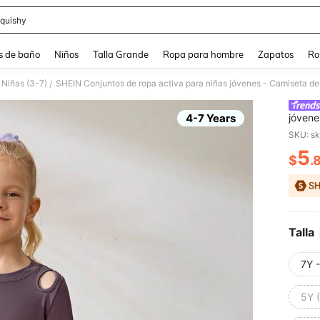
quishy
and down arrow keys to navigate search Búsqueda reciente and Busca y Encuentr
s de baño
Niños
Talla Grande
Ropa para hombre
Zapatos
Ro
 Niñas (3-7)
/
4-7 Years
jóvene
estamp
SKU: s
todas 
5
$
.
PR
Talla
7Y 
5Y 