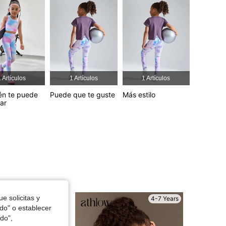
4.86
648
38K
4.86
648
38K
 Artículos
1 Artículos
1 Artículos
4.86
648
38K
én te puede
Puede que te guste
Más estilo
sar
4.86
648
38K
4.86
648
38K
e solicitas y
4-7 Years
4-7 Years
odo" o establecer
do",