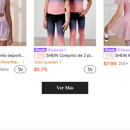
lullawink
Dream
 con estampado de leopardo rosa y pantalones rosa sólido, traje de entrenamiento anti-destellos, otoño
SHEIN Conjunto de 2 piezas estilo deportivo para niñas jóvenes, top de cuello redondo de manga corta con estampado degradado + pantalón largo casual, adecuado para salidas casuales diarias
SHEIN Maillot de ballet sin mangas para niñas, diseño de
-37%
-11%
Solo quedan 1
en Rosa Ropa deportiva para chicas jóvenes
$7.99
200+ 
$5.75
idos
Ver Más