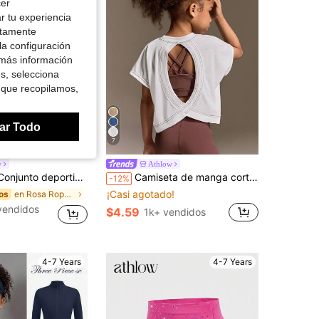
cer
r tu experiencia
ctamente
la configuración
 más información
es, selecciona
 que recopilamos,
ar Todo
7
Ahorro de $0.78
w
Athlow
 espalda cruzada y pantalones cortos ajustados a juego, hecho de tela ultra suave con elasticidad en 4 direcciones para una comodidad superior de la piel y flexibilidad completa, perfecto para práctica de danza, diversión en el parque y uso casual deportivo
Camiseta de manga corta con espalda hueca informal para niñas, conjunto deportivo
-12%
¡Casi agotado!
en Rosa Ropa deportiva para chicas jóvenes
os
vendidos
$4.59
1k+ vendidos
4-7 Years
4-7 Years