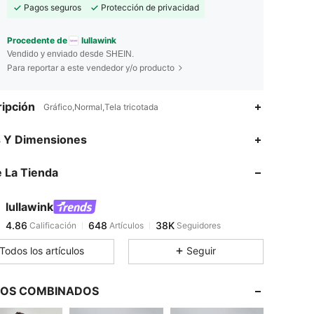
Pagos seguros
Protección de privacidad
Procedente de
lullawink
Vendido y enviado desde SHEIN.
Para reportar a este vendedor y/o producto
ipción
Gráfico,Normal,Tela tricotada
4.86
648
38K
s Y Dimensiones
 La Tienda
4.86
648
38K
lullawink
4.86
648
38K
Calificación
Artículos
Seguidores
m***3
pagó
Hace 1 día
Todos los artículos
Seguir
4.86
648
38K
LOS COMBINADOS
4.86
648
38K