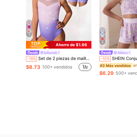
4
8
Ahorro de $1.66
lullawink
Athlow
Set de 2 piezas de maillot y shorts de gimnasia para niñas, con estampado lindo y decoración de rhinestones, adecuado para uso casual, deportivo y de competición
SHEIN Conjunto deportivo de moda para niñas jóvenes con chaleco estampado de leopardo, conjunto deportivo elegante
-16%
-10%
#2 Más vendidos
$8.73
100+ vendidos
$6.29
500+ vend