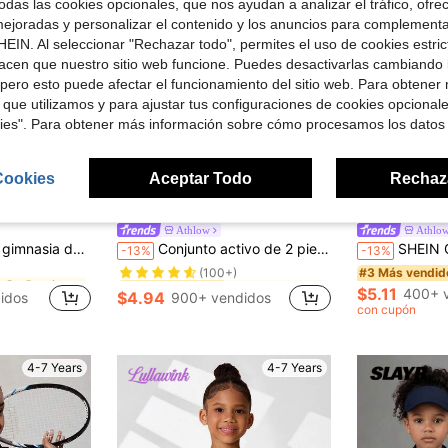
das las cookies opcionales, que nos ayudan a analizar el tráfico, ofre
ejoradas y personalizar el contenido y los anuncios para complementa
EIN. Al seleccionar "Rechazar todo", permites el uso de cookies estri
acen que nuestro sitio web funcione. Puedes desactivarlas cambiando 
pero esto puede afectar el funcionamiento del sitio web. Para obtener
 que utilizamos y para ajustar tus configuraciones de cookies opcional
kies". Para obtener más información sobre cómo procesamos los datos
9
Cookies
Aceptar Todo
Rechaz
rro de $0.70
Ahorro de $0.75
Athlow
Athlo
en Otoño e invierno Ropa deportiva para chicas jóv
en Vacaciones Ropa deportiva para chicas jóvenes
#4 Más vendidos
ueños, suave y amigable con la piel, adecuado para gimnasia, ballet, yoga, deportes, competiciones grupales, entrenamiento diario, compra grupal, temporada de regreso a la escuela
Conjunto activo de 2 piezas con estampado de leopardo rosa para niñas jóvenes, con top de tirantes cruzados en la espalda y shorts ajustados a juego, fabricado con tela elástica de 4 direcciones ultra suave para una comodidad superior en la piel y máxima flexibilidad, perfecto para practicar danza, jugar en el patio y usar de forma deportiva y casual.
SHEIN Conjunto deportivo de 2 piezas para niñas jóvenes con estampado de leopardo rosa, que incluye un top de tirantes con
-13%
-13%
(100+)
en Otoño e invierno Ropa deportiva para chicas jóv
en Otoño e invierno Ropa deportiva para chicas jóv
en Vacaciones Ropa deportiva para chicas jóvenes
en Vacaciones Ropa deportiva para chicas jóvenes
#4 Más vendidos
#4 Más vendidos
#3 Más vendid
(100+)
(100+)
$5.11
400+ 
$4.94
idos
900+ vendidos
en Otoño e invierno Ropa deportiva para chicas jóv
en Vacaciones Ropa deportiva para chicas jóvenes
#4 Más vendidos
con cupón
(100+)
4-7 Years
4-7 Years