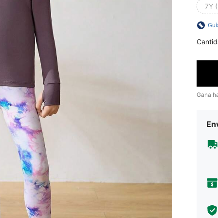
7Y 
Guí
Cantid
Gana h
Env