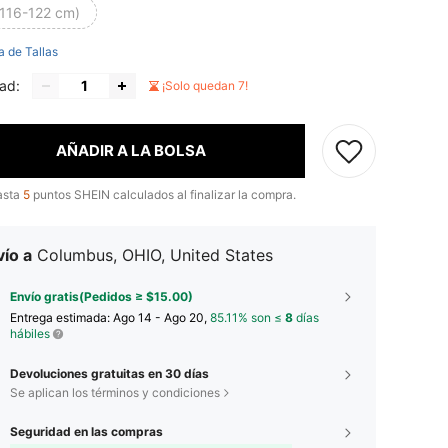
(116-122 cm)
a de Tallas
ad:
¡Solo quedan 7!
AÑADIR A LA BOLSA
asta
5
puntos SHEIN calculados al finalizar la compra.
ío a
Columbus, OHIO, United States
Envío gratis(Pedidos ≥ $15.00)
Entrega estimada:
Ago 14 - Ago 20,
85.11% son ≤
8
días
hábiles
Devoluciones gratuitas en 30 días
Se aplican los términos y condiciones
Seguridad en las compras