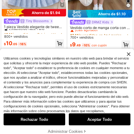
4
Ahorro de $1.94
Ahorro de $1.10
Tiny BIossoms
#6 Más vendidos
en Bebé azul Vestidos para niñas
DRMZ Kids
#3 Más vendidos
en Azul marino Vestidos para niñas
Establecido hace 1 año
1 pieza Vestido elegante de tweed
¡Casi agotado!
Vestido corto de manga corta con c
de manga corta para niñas jóvenes,
#6 Más vendidos
#6 Más vendidos
en Bebé azul Vestidos para niñas
en Bebé azul Vestidos para niñas
uello de cinta de color contrastante,
#3 Más vendidos
#3 Más vendidos
en Azul marino Vestidos para niñas
en Azul marino Vestidos para niñas
estilo delgado de verano
estilo escolar casual, plisado con la
800+ vendidos
Establecido hace 1 año
Establecido hace 1 año
700+ vendidos
¡Casi agotado!
¡Casi agotado!
zo, corte evasé, para vuelta al cole
#6 Más vendidos
en Bebé azul Vestidos para niñas
10
#3 Más vendidos
en Azul marino Vestidos para niñas
9
$
.05
-16%
gio
$
.49
-10%
con cupón
Establecido hace 1 año
¡Casi agotado!
4-7 Years
4-7 Years
Utilizamos cookies y tecnologías similares en nuestro sitio web para brindar el servicio
que solicitas y ofrecerte la mejor experiencia de sitio web posible. Puedes "Rechazar
todo", "Aceptar todo" o establecer tu preferencia de cookies en cualquier momento a tu
elección. Al seleccionar "Aceptar todo", estableceremos todas las cookies opcionales,
que nos ayudan a analizar el tráfico, ofrecer funcionalidades mejoradas y personalizar
el contenido y los anuncios para complementar tu experiencia de compra con SHEIN.
Al seleccionar "Rechazar todo", permites el uso de cookies estrictamente necesarias
que hacen que nuestro sitio web funcione. Puedes desactivarlas cambiando la
configuración de tu navegador, pero esto puede afectar el funcionamiento del sitio web.
Para obtener más información sobre las cookies que utilizamos y para ajustar tus
configuraciones de cookies opcionales, selecciona "Administrar cookies". Para obtener
más información sobre cómo procesamos los datos que recopilamos,
Rechazar Todo
Aceptar Todo
12
Administrar Cookies
¡41% DE DESCUENTO!
AÑADIR A LA BOLSA
15