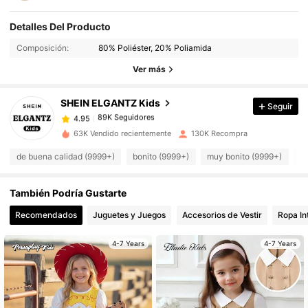
Detalles Del Producto
89K Seguidores
4.95
Composición:
80% Poliéster, 20% Poliamida
Ver más
89K Seguidores
4.95
SHEIN ELGANTZ Kids
Seguir
89K Seguidores
4.95
h***9
pagó
Hace 1 día
63K Vendido recientemente
130K Recompra
89K Seguidores
4.95
de buena calidad (9999+)
bonito (9999+)
muy bonito (9999+)
c
También Podría Gustarte
89K Seguidores
4.95
Recomendados
Juguetes y Juegos
Accesorios de Vestir
Ropa In
89K Seguidores
4.95
4-7 Years
4-7 Years
89K Seguidores
4.95