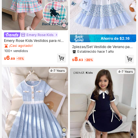
Emery Rose Kids
Ahorro de $2.16
Emery Rose Kids Vestidos para niña
s jóvenes, vestidos casuales de mo
¡Casi agotado!
2piezas/Set Vestido de Verano para
da para vacaciones, vestido de ma
100+ vendidos
Niñas con Rayas, Patchwork, Volan
Establecido hace 1 año
nga corta rosa, vestido casual de p
tes Florales y Mini Bolso de Mano
6
unto con cuello a cuadros para niña
8
$
.69
-11%
$
.63
-20%
s jóvenes, regreso a la escuela
4-7 Years
4-7 Years