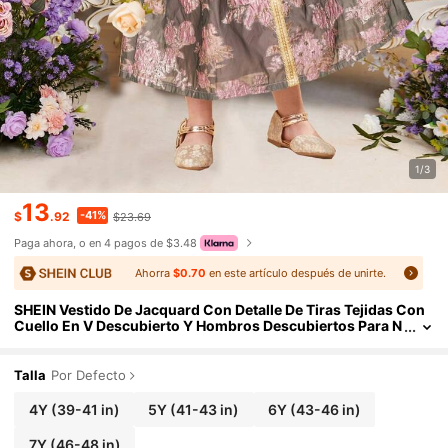
1/3
13
-41%
$
.92
$23.69
Paga ahora, o en 4 pagos de $3.48
Ahorra
$0.70
en este artículo después de unirte.
SHEIN Vestido De Jacquard Con Detalle De Tiras Tejidas Con
Cuello En V Descubierto Y Hombros Descubiertos Para N
iñas Jóvenes
Talla
Por Defecto
4Y
(39-41 in)
5Y
(41-43 in)
6Y
(43-46 in)
7Y
(46-48 in)