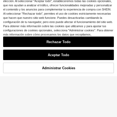
elección. Al seleccionar "Aceptar todo", estableceremos todas las cookies opcionales,
4-7 Years
4-7 Years
que nos ayudan a analizar el tráfico, ofrecer funcionalidades mejoradas y personalizar
el contenido y los anuncios para complementar tu experiencia de compra con SHEIN.
Al seleccionar "Rechazar todo", permites el uso de cookies estrictamente necesarias
que hacen que nuestro sitio web funcione. Puedes desactivarlas cambiando la
5
15
configuración de tu navegador, pero esto puede afectar el funcionamiento del sitio web.
Traje de baño de una pieza minimal
Para obtener más información sobre las cookies que utilizamos y para ajustar tus
SHEIN Traje de baño de una pieza
ista y casual para niñas, adecuado
400+ vendidos
con estampado de estrella de mar p
300+ vendidos
configuraciones de cookies opcionales, selecciona "Administrar cookies". Para obtener
para el verano
ara niña, casual y de vacaciones d
más información sobre cómo procesamos los datos que recopilamos,
3
6
$
.99
-9%
con cupón
$
.79
-11%
e verano
Rechazar Todo
4-7 Years
4-7 Years
Mostrar artículos similares con stock
Ver todo
Aceptar Todo
Lo sentimos, este producto está agotado.
Administrar Cookies
AGOTADO
13
1 pieza Traje de baño de una pieza
SHEIN Conjunto de tankini con cre
para niñas pequeñas de nueva lleg
100+ vendidos
mallera y diseño a rayas de colores
200+ vendidos
ada. Diseño de traje de baño de una
para niñas jóvenes
6
11
$
.09
-10%
pieza con falda, patrón de dibujos a
$
.26
-22%
con cupón
nimados adorable, diseño con crem
allera, estilo dulce y lindo, adecuad
4-7 Years
4-7 Years
o para que las niñas y niñas pequeñ
as lo usen para nadar, vacaciones e
n la playa, parque acuático. El diseñ
o de mangas largas y falda proporci
ona una buena protección de la pie