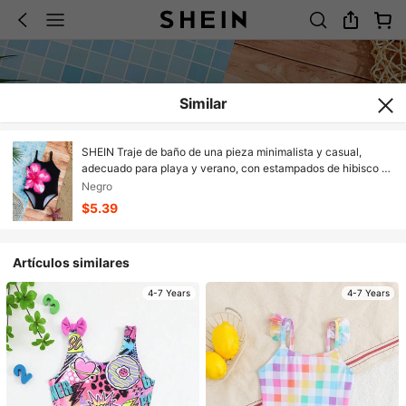
Similar
SHEIN Traje de baño de una pieza minimalista y casual,
adecuado para playa y verano, con estampados de hibisco y
frangipani, para niñas y jóvenes, ideal para vacaciones y
Negro
romance
$5.39
Artículos similares
4-7 Years
4-7 Years