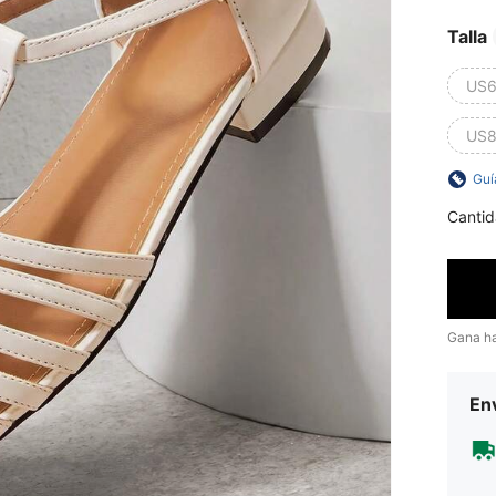
Talla
US6
US8
Guí
Cantid
Gana h
Env