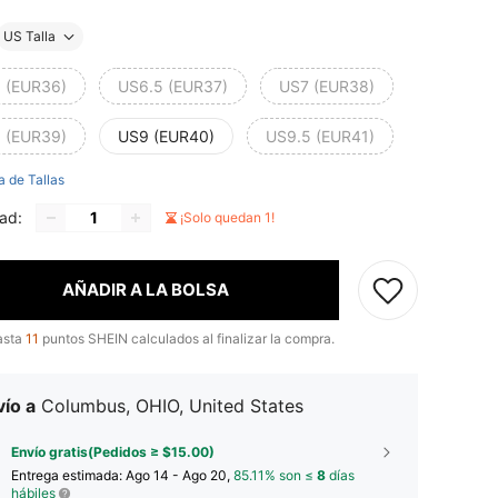
US Talla
 (EUR36)
US6.5 (EUR37)
US7 (EUR38)
 (EUR39)
US9 (EUR40)
US9.5 (EUR41)
a de Tallas
ad:
¡Solo quedan 1!
AÑADIR A LA BOLSA
asta
11
puntos SHEIN calculados al finalizar la compra.
ío a
Columbus, OHIO, United States
Envío gratis(Pedidos ≥ $15.00)
Entrega estimada:
Ago 14 - Ago 20,
85.11% son ≤
8
días
hábiles