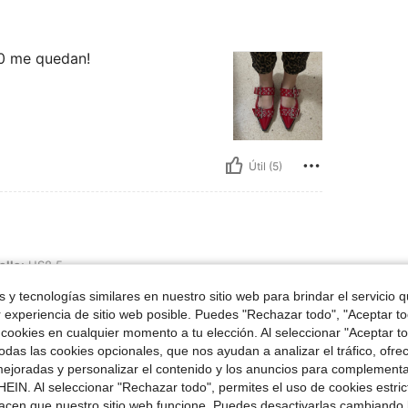
10 me quedan!
Útil (5)
alla:
US8.5
 y tecnologías similares en nuestro sitio web para brindar el servicio qu
 punta
r experiencia de sitio web posible. Puedes "Rechazar todo", "Aceptar t
ente
 cookies en cualquier momento a tu elección. Al seleccionar "Aceptar to
ntan
das las cookies opcionales, que nos ayudan a analizar el tráfico, ofre
ejoradas y personalizar el contenido y los anuncios para complementa
EIN. Al seleccionar "Rechazar todo", permites el uso de cookies estri
acen que nuestro sitio web funcione. Puedes desactivarlas cambiando 