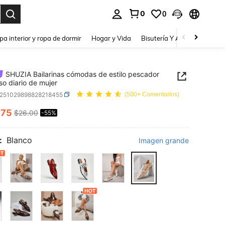
0
0
a. Press Enter to select.
pa interior y ropa de dormir
Hogar y Vida
Bisutería Y Accesorios
Be
SHUZIA Bailarinas cómodas de estilo pescador
so diario de mujer
x251029898828218455
(500+ Comentarios)
.75
$26.00
-55%
ICE AND AVAILABILITY
:
Blanco
Imagen grande