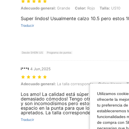
Adecuado general: Grande, Color: Rojo, Talla: US10
Adecuado general:
Grande
Color:
Rojo
Talla:
US10
Super lindos! Usualmente calzo 10.5 pero estos 
Traducir
Desde SHEIN US
Programa de puntos
i***t
4 Jun,2025
Adecuado general: La talla corresponde, Color: Negro, Talla: US8.5
Adecuado general:
La talla corresponde
Color:
Negro
T
Utilizamos cookies
Los amo! La calidad está súper increíble. Son
demasiado cómodos! Tengo otros zapatos así en
ofrecerte la mejo
y son incomodísimos pero estos no! Tienen sufici
tu preferencia de
espacio en la punta para que los dedos no se sie
estableceremos to
apretados. La talla corresponde perfectamente.
funcionalidades m
Traducir
de compra con SH
necesarias que h