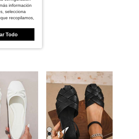
 más información
es, selecciona
 que recopilamos,
ar Todo