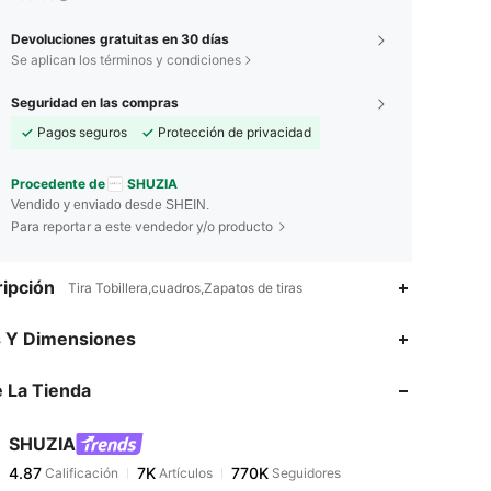
Devoluciones gratuitas en 30 días
Se aplican los términos y condiciones
Seguridad en las compras
Pagos seguros
Protección de privacidad
Procedente de
SHUZIA
Vendido y enviado desde SHEIN.
Para reportar a este vendedor y/o producto
ipción
Tira Tobillera,cuadros,Zapatos de tiras
4.87
7K
770K
s Y Dimensiones
 La Tienda
4.87
7K
770K
SHUZIA
4.87
7K
770K
Calificación
Artículos
Seguidores
s***1
pagó
Hace 5 horas