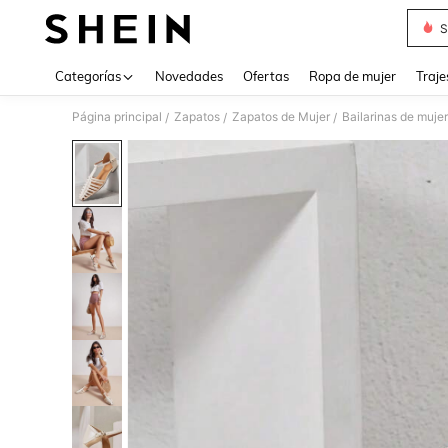
S
Use up 
Categorías
Novedades
Ofertas
Ropa de mujer
Traje
Página principal
Zapatos
Zapatos de Mujer
Bailarinas de mujer
/
/
/