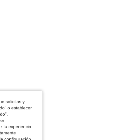
e solicitas y
odo" o establecer
do",
cer
r tu experiencia
ctamente
la configuración