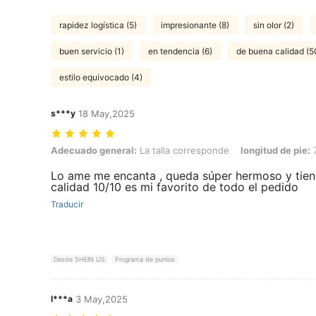
rapidez logística (5)
impresionante (8)
sin olor (2)
buen servicio (1)
en tendencia (6)
de buena calidad (5
estilo equivocado (4)
s***y
18 May,2025
Adecuado general: La talla corresponde, longitud de pie: 7.5 cm / 3.0
Adecuado general:
La talla corresponde
longitud de pie:
7
Lo ame me encanta , queda súper hermoso y tie
calidad 10/10 es mi favorito de todo el pedido
Traducir
Desde SHEIN US
Programa de puntos
l***a
3 May,2025