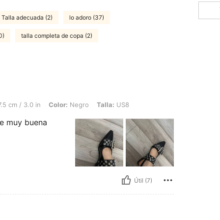
Talla adecuada (2)
lo adoro (37)
0)
talla completa de copa (2)
 in, Color: Negro, Talla: US8
.5 cm / 3.0 in
Color:
Negro
Talla:
US8
ne muy buena
Útil (7)