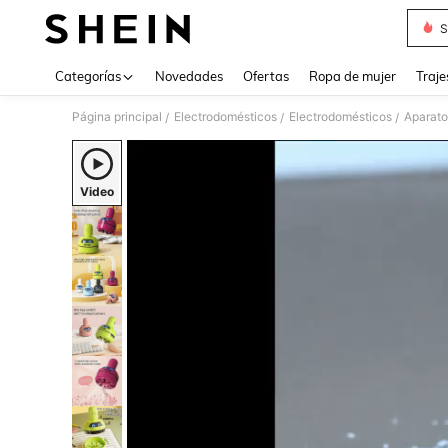
S
Use up 
Categorías
Novedades
Ofertas
Ropa de mujer
Traje
Página principal
Electrodomésticos
Electrodomésticos
Aparato
/
/
/
Video