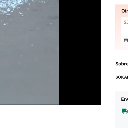
Ot
$
Sobre
SOKA
Env