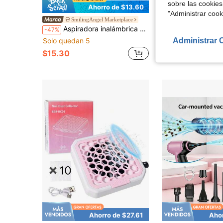
sobre las cookies
Ahorro de $13.60
"Administrar coo
Akane Aspiradora inalámbrica, aspiradora de mano inalámbrica recargable y súper potente, diseño ligero y portátil, limpieza inalámbrica sin barreras, succ
SmilingAngel Marketplace
-10%
Aspiradora inalámbrica portátil, aspiradora de coche. Uso dual para coche y hogar - Incluye 3 cabezales de cepillo. Recargable por USB (con batería de litio de 1800mAh). Succión potente de 3100Pa, taza de polvo desmontable. Mango ergonómico, compacta y portátil. Adecuada para limpiar el coche, la oficina, el hogar y el teatro. Herramienta de limpieza esencial.
-47%
$15.75
Administrar 
Solo quedan 5
$15.30
Ahorro de $27.61
Aho