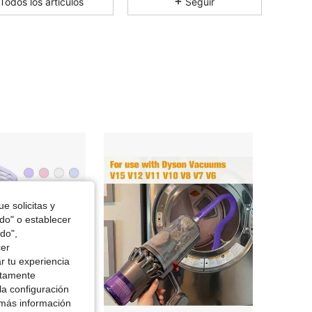
Todos los artículos
Seguir
4.30
14
8
4.30
14
8
4.30
14
8
4.30
14
8
e solicitas y
odo" o establecer
do",
cer
r tu experiencia
ctamente
la configuración
 más información