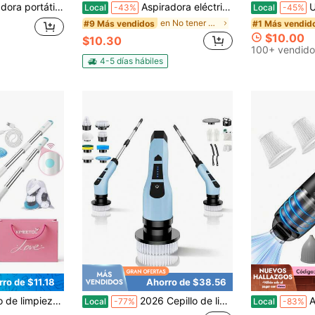
dora todo en uno, carga USB, mini ligera para limpiar polvo, migas de comida, pelo, adecuada para huecos de sofás, escritorios, huecos de escaleras, mascotas.
Aspiradora eléctrica inteligente sin lavado, recargable y con reducción de ruido, aspiradora inteligente sin lavado, aspiradora doméstica inteligente, barredora y trapeadora sin lavado, barredora eléctrica, aspiradora con reducción de ruido, herramienta de limpieza recargable, barredora y trapeadora 2 en 1, máquina de limpieza del hogar, aspiradora inalámbrica, limpiador doméstico silencioso, herramienta de limpieza sin lavado, barredora eléctrica recargable, máquina de limpieza inteligente, aspiradora para pisos, aspiradora y trapeador combinado, aspiradora silenciosa, artículos esenciales de limpieza del hogar, barredora eléctrica, fregadora recargable, aspiradora inteligente, herramienta de limpieza multisuperficie
Una aspiradora inal
Local
-43%
Local
-45%
en No tener Aspiradoras portátiles
#9 Más vendidos
#1 Más vendid
$10.00
$10.30
100+ vendido
4-5 días hábiles
ro de $11.18
Ahorro de $38.56
en Alimentado por batería (batería recargable) Cep
 limpieza eléctrico
2026 Cepillo de limpieza eléctrico, cepillo de limpieza eléctrico inalámbrico y giratorio con palo de extensión, kit de limpieza, incluye 11 cabezales de cepillo intercambiables y 2 ajustes de velocidad - Cepillo de limpieza potente y resistente al agua IPX7, adecuado para duchas, bañeras, cocinas, azulejos, juntas y pisos - Cepillo de limpieza para el hogar
Aspiradora de ma
Local
-77%
Local
-83%