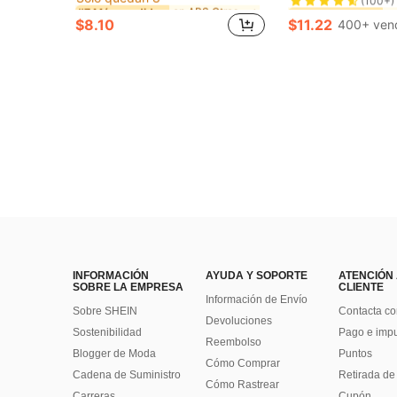
en ABS Otras piezas de electrodomésticos de limpie
en ABS Otras piezas de electrodomésticos de limpie
#7 Más vendidos
#7 Más vendidos
#3 Más vendidos
#3 Más vendidos
Solo quedan 8
Solo quedan 8
(100+)
(100+)
$8.10
$11.22
400+ ven
en ABS Otras piezas de electrodomésticos de limpie
#7 Más vendidos
#3 Más vendidos
Solo quedan 8
(100+)
INFORMACIÓN
AYUDA Y SOPORTE
ATENCIÓN
SOBRE LA EMPRESA
CLIENTE
Información de Envío
Sobre SHEIN
Contacta co
Devoluciones
Sostenibilidad
Pago e imp
Reembolso
Blogger de Moda
Puntos
Cómo Comprar
Cadena de Suministro
Retirada de
Cómo Rastrear
Carreras
Cupón