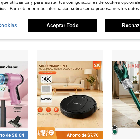
 que utilizamos y para ajustar tus configuraciones de cookies opcional
Ahorro de $3.85
kies". Para obtener más información sobre cómo procesamos los datos
ión potente, alta eficiencia de limpieza, conveniente para uso doméstico y automotriz, batería recargable incorporada de 1800mAh
2026 Nuevo 
JMMO
Local
-59%
JMMO Aspiradora de escritorio para limpiar la ranura del teclado, diseño inalámbrico talla grande flexible y libre de usar, no solo una herramienta sino también una decoración divertida para el escritorio, batería de 400mAh
-33%
Solo quedan 
Cookies
Aceptar Todo
Rechaz
$7.65
$9.05
4-5 días há
rro de $8.04
Ahorro de $7.70