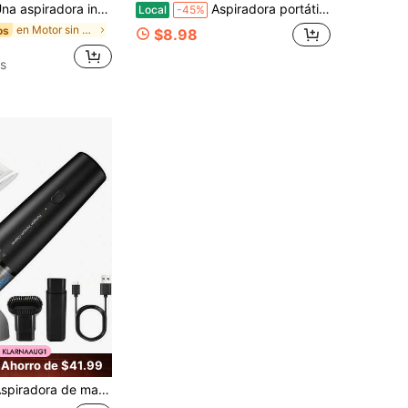
ámbrica de mano versátil, un aspirador de tipo empuje, adecuado tanto para el hogar como para el automóvil, con una batería de larga duración y una potente succión, diseñada para abordar diversos escenarios y manejar sin esfuerzo los desafíos de limpieza cotidianos.
Aspiradora portátil recargable de mano sin escobillas, mini soplador de succión potente para uso en el coche y el hogar.
Local
-45%
en Motor sin escobillas Aspiradoras portátiles
os
$8.98
s
Ahorro de $41.99
no inalámbrica, aspiradora portátil mini para coche con potencia de succión de 13000 PA, 2 filtros HEPA, 2 modos de succión, aspiradora de mano recargable para coche, hogar, pelo de mascota, oficina, teclados, color negro