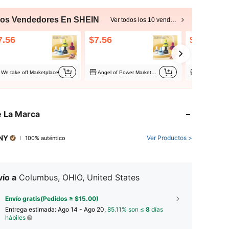
ros Vendedores En SHEIN
Ver todos los 10 vendedores
7.56
$7.56
$7.57
We take off Marketplace
Angel of Power Marketplace
SmilingAngel
 La Marca
NY
Ver Productos >
100% auténtico
ío a
Columbus, OHIO, United States
Envío gratis(Pedidos ≥ $15.00)
Entrega estimada:
Ago 14 - Ago 20,
85.11% son ≤
8
días
hábiles