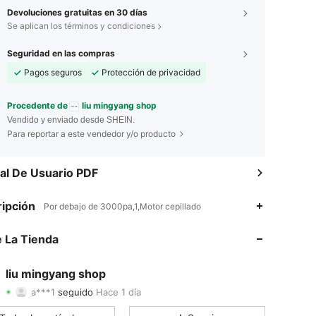
Devoluciones gratuitas en 30 días
Se aplican los términos y condiciones
Seguridad en las compras
Pagos seguros
Protección de privacidad
Procedente de
liu mingyang shop
Vendido y enviado desde SHEIN.
Para reportar a este vendedor y/o producto
l De Usuario PDF
ipción
4.30
14
8
Por debajo de 3000pa,1,Motor cepillado
 La Tienda
4.30
14
8
4.30
14
8
liu mingyang shop
a***1
seguido
Hace 1 día
4.30
14
8
Calificación
Artículos
Seguidores