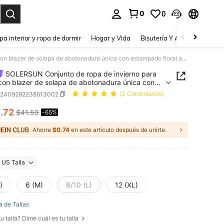
0
0
a. Press Enter to select.
pa interior y ropa de dormir
Hogar y Vida
Bisutería Y Accesorios
Be
SOLERSUN Conjunto de ropa de invierno para mujer con blazer de solapa de abotonadura única con estampado floral aleatorio todo sobre y pantalones anchos de traje
SOLERSUN Conjunto de ropa de invierno para
con blazer de solapa de abotonadura única con
ado floral aleatorio todo sobre y pantalones
z2409292238613002
(1 Comentarios)
 de traje
4
.72
$41.59
-65%
ICE AND AVAILABILITY
Ahorra
$0.74
en este artículo después de unirte.
US Talla
)
6 (M)
8/10 (L)
12 (XL)
a de Tallas
u talla? Dime cuál es tu talla