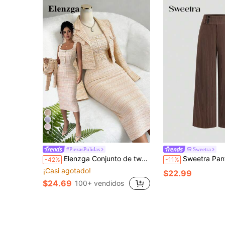
8
#PiezasPulidas
Sweetra
Elenzga Conjunto de tweed de 2 piezas: Elegante blazer corto con cuello entallado + Vestido tubo sin mangas ajustado, conjunto elegante y femenino para primavera/otoño
Sweetra Pantalones de vestir rectos bá
-42%
-11%
¡Casi agotado!
$22.99
$24.69
100+ vendidos