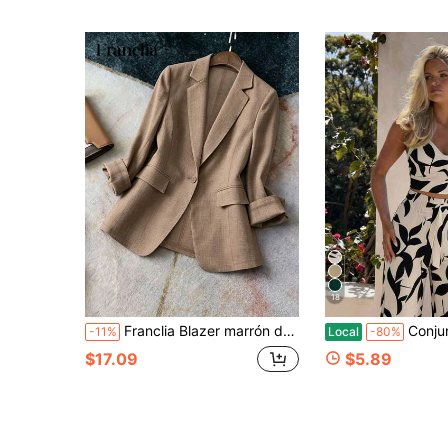
18
Franclia Blazer marrón de mujer con un solo botón y cintura ceñida, blazer con solapa de muesca nítida y doble costura con bolsillos falsos, verano, top marrón, top de oficina/top social, formal de negocios para mujer, vacaciones, top social para mujer
Conjunto de 2 piezas de verano para mujer, Top corto con escote en V + Pan
-11%
Local
-80%
$17.09
$5.89