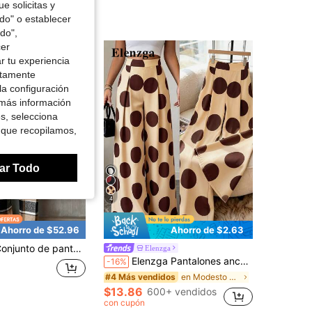
e solicitas y
odo" o establecer
do",
cer
r tu experiencia
ctamente
la configuración
 más información
es, selecciona
 que recopilamos,
ar Todo
4
Ahorro de $52.96
Ahorro de $2.63
e pantalones de traje de manga larga con estampado a cuadros para mujer, otoño invierno, estilo slim, para oficina y desplazamientos
Elenzga
Elenzga Pantalones anchos de talle alto y elegantes con lunares, adecuados para negocios, viajes y ocasiones elegantes y románticas en verano
-16%
en Modesto y elegante Trajes De Mujer
#4 Más vendidos
$13.86
600+ vendidos
con cupón