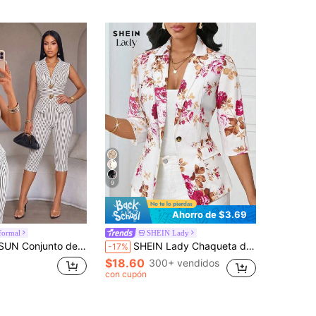
9
Ahorro de $3.69
formal
SHEIN Lady
rabajo para mujer, conjunto de maestra de punto blanco con rayas y cintura ceñida, conjunto de chaleco estilo Old Money (floral aleatorio)
SHEIN Lady Chaqueta delgada de mujer 2025 adecuada para todas las estaciones, abrigo casual de negocios para mujer, blazer con estampado floral para otoño/invierno
-17%
$18.60
300+ vendidos
con cupón