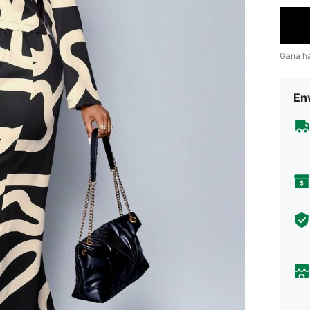
Gana h
Env