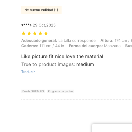
de buena calidad (1)
s***s
29 Oct,2025
Adecuado general: La talla corresponde, Altura: 174 cm / 69 in, Peso
Adecuado general:
La talla corresponde
Altura:
174 cm / 
Caderas:
111 cm / 44 in
Forma del cuerpo:
Manzana
Bus
Like picture fit nice love the material
True to product images
:
medium
Traducir
Desde SHEIN US
Programa de puntos