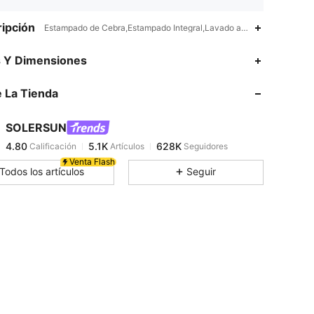
ipción
Estampado de Cebra,Estampado Integral,Lavado a máquina, no limpiar
4.80
5.1K
628K
s Y Dimensiones
 La Tienda
4.80
5.1K
628K
SOLERSUN
4.80
5.1K
628K
Calificación
Artículos
Seguidores
m***s
pagó
Hace 16 horas
Venta Flash
Todos los artículos
Seguir
4.80
5.1K
628K
4.80
5.1K
628K
4.80
5.1K
628K
4.80
5.1K
628K