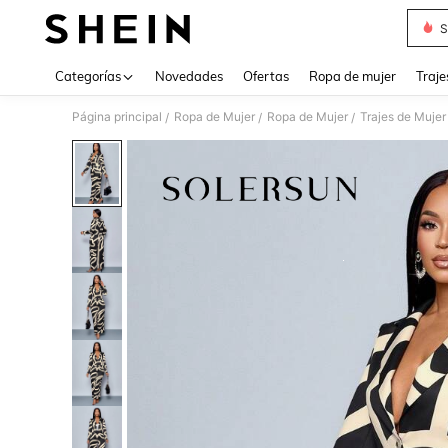
S
Use up 
Categorías
Novedades
Ofertas
Ropa de mujer
Traje
Página principal
Ropa de Mujer
Ropa de Mujer
Trajes de Mujer
/
/
/