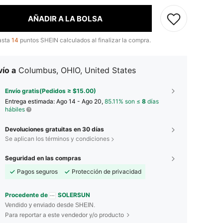
AÑADIR A LA BOLSA
asta
14
puntos SHEIN calculados al finalizar la compra.
ío a
Columbus, OHIO, United States
Envío gratis(Pedidos ≥ $15.00)
Entrega estimada:
Ago 14 - Ago 20,
85.11% son ≤
8
días
hábiles
Devoluciones gratuitas en 30 días
Se aplican los términos y condiciones
Seguridad en las compras
Pagos seguros
Protección de privacidad
Procedente de
SOLERSUN
Vendido y enviado desde SHEIN.
Para reportar a este vendedor y/o producto