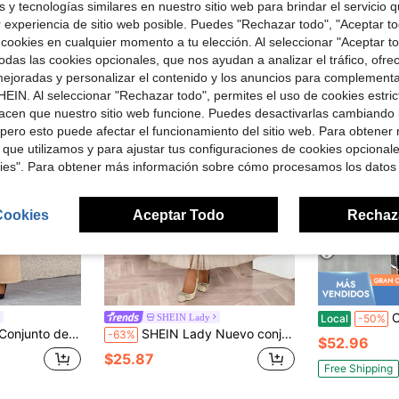
 y tecnologías similares en nuestro sitio web para brindar el servicio qu
ron
r experiencia de sitio web posible. Puedes "Rechazar todo", "Aceptar t
 cookies en cualquier momento a tu elección. Al seleccionar "Aceptar to
das las cookies opcionales, que nos ayudan a analizar el tráfico, ofre
ejoradas y personalizar el contenido y los anuncios para complementa
EIN. Al seleccionar "Rechazar todo", permites el uso de cookies estri
acen que nuestro sitio web funcione. Puedes desactivarlas cambiando 
pero esto puede afectar el funcionamiento del sitio web. Para obtener
 que utilizamos y para ajustar tus configuraciones de cookies opcional
kies". Para obtener más información sobre cómo procesamos los datos
Cookies
Aceptar Todo
Rechaz
Conjunto d
SHEIN Lady
Local
-50%
estilo de dinero antiguo, para uso diario y casual, para mujeres en otoño e invierno
SHEIN Lady Nuevo conjunto elegante de mujer con chaqueta negra de manga larga y falda de tul color albaricoque, estilo elegante de oficina para otoño e invierno, vestido elegante para damas, conjunto elegante de mujer para Año Nuevo, ropa de mujer para Año Nuevo, conjunto de dos piezas para Acción de Gracias para mujer, atuendo de trabajo para mujer
-63%
$52.96
$25.87
Free Shipping