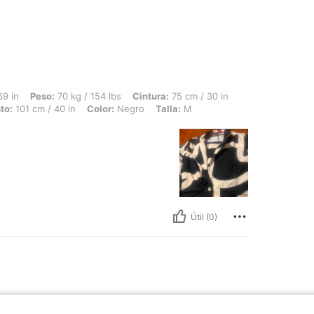
: 70 kg / 154 lbs, Cintura: 75 cm / 30 in, Caderas: 111 cm / 44 in, Forma del cuer
69 in
Peso:
70 kg / 154 lbs
Cintura:
75 cm / 30 in
to:
101 cm / 40 in
Color:
Negro
Talla:
M
Útil (0)