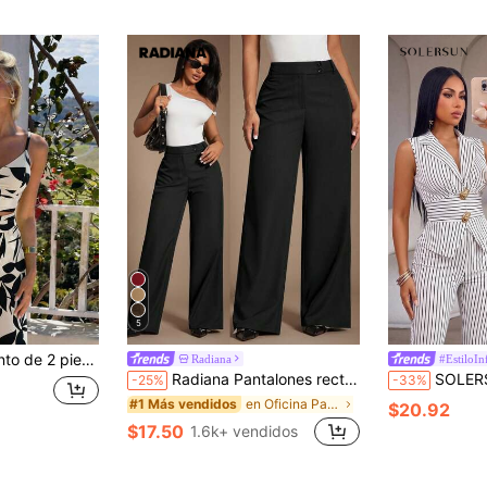
5
talones de pierna ancha de cintura alta con lazo en la cintura, Conjunto de dos piezas para mujer, Atuendos de vacaciones blancos para mujer
Radiana
#EstiloIn
Radiana Pantalones rectos de cintura alta de estilo minimalista moderno para mujer, color negro, pantalones de traje negro, pantalones de cintura alta, pantalones casuales sueltos, pantalones de pierna ancha, ropa de mujer de negocios casual, ropa de estilo elegante retro vintage, conjunto minimalista urbano y cómodo, adecuado para salidas diarias, oficina, negocios, viajes, ocasiones formales
SOLERSUN Conjunto de traje sexy elegante casual para ir al t
-25%
-33%
en Oficina Pantalones de traje de mujer
#1 Más vendidos
$20.92
$17.50
1.6k+ vendidos