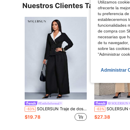
Utilizamos cookies
Nuestros Clientes También Vie
ofrecerte la mejo
tu preferencia de
estableceremos to
funcionalidades m
de compra con SH
necesarias que h
de tu navegador, 
sobre las cookies
"Administrar coo
Administrar 
#EstiloInformal
SOLERSUN
SOLERSUN Traje de dos piezas de chaqueta y pantalones holgados de estilo casual diario para mujer, con contraste elegante y delgado de negro y blanco, de manga larga y doble botonadura, para otoño e invierno
SOLERSUN Conjunto de 3 piezas de chaleco a rayas con contraste, pantalones y chaqueta, 
-63%
-63%
$19.78
$27.38