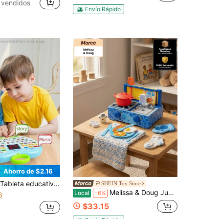
 vendidos
Envío Rápido
Ahorro de $2.16
utadora educativa y dispositivo de narración de cuentos, juguete interactivo para niños, adecuado como regalo de Navidad para niños y niñas, diseñado para niños en edad preescolar, regalo ideal para volver a la escuela
SHEIN Toy Store
Melissa & Doug Juego de cocina de madera de Blue's Clues & You! - Accesorios de cocina realistas, madera duradera, juguetes preescolares, juego de roles, regalo imaginativo para niños pequeños
Local
-6%
6
$33.15