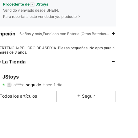
Procedente de
JStoys
Vendido y enviado desde SHEIN.
Para reportar a este vendedor y/o producto
ipción
6 años y más,Funciona con Batería (Otras Baterías),Funciona con Ba
4.84
31
1.4K
RTENCIA: PELIGRO DE ASFIXIA-Piezas pequeñas. No apto para ni
ores de 3 años.
4.84
31
1.4K
 La Tienda
4.84
31
1.4K
JStoys
a***e
seguido
Hace 1 día
4.84
31
1.4K
Calificación
Artículos
Seguidores
Todos los artículos
Seguir
4.84
31
1.4K
4.84
31
1.4K
4.84
31
1.4K