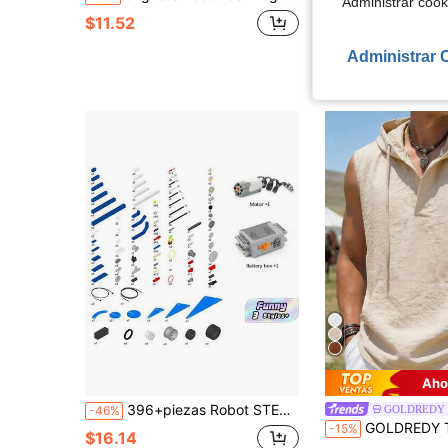
"Administrar coo
$11.52
$11.40
Administrar 
Aho
396+piezas Robot STEM, Juego de Bloques de Construcción 9686, Kit de Construcción de Engranajes Mecánicos Technic, Bloques de Construcción Educativos de Ingeniería MOC, Adecuado como Regalo Creativo para Mayores de 14 Años, Material ABS, Colores Mixtos, Modelos Ensamblados
GOLDREDY
-46%
GOLDREDY Top sin mangas con capucha ajustado y casual de moda para ho
-15%
$16.14