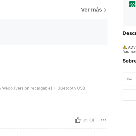
Ver más
Descr
ADVE
ños men
Sobre
ersión recargable] + Bluetooth USB
 Wedo [versión recargable] + Bluetooth USB
Útil (0)