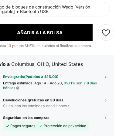
go de bloques de construcción Wedo [versión
argable] + Bluetooth USB
AÑADIR A LA BOLSA
asta
13
puntos SHEIN calculados al finalizar la compra.
ío a
Columbus, OHIO, United States
Envío gratis(Pedidos ≥ $15.00)
Entrega estimada:
Ago 14 - Ago 20,
85.11% son ≤
8
días
hábiles
Devoluciones gratuitas en 30 días
Se aplican los términos y condiciones
Seguridad en las compras
Pagos seguros
Protección de privacidad