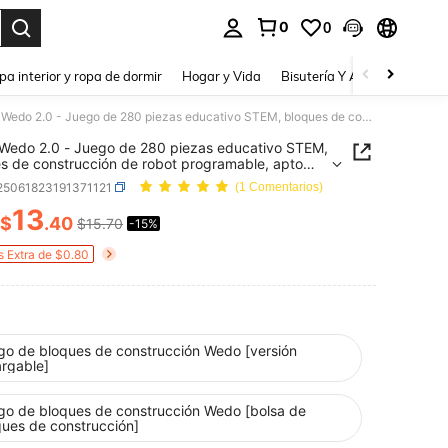
0
0
a. Press Enter to select.
pa interior y ropa de dormir
Hogar y Vida
Bisutería Y Accesorios
Be
STEM Wedo 2.0 - Juego de 280 piezas educativo STEM, bloques de construcción de robot programable, apto para niños y niñas, conjunto de juego de actividad creativa, juguetes para niños, regalo de cumpleaños
edo 2.0 - Juego de 280 piezas educativo STEM,
s de construcción de robot programable, apto
iños y niñas, conjunto de juego de actividad
l25061823191371121
(1 Comentarios)
va, juguetes para niños, regalo de cumpleaños
13
$
.40
$15.70
-15%
ICE AND AVAILABILITY
s Extra de $0.80
go de bloques de construcción Wedo [versión
argable]
go de bloques de construcción Wedo [bolsa de
ques de construcción]