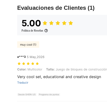
Evaluaciones de Clientes
(1)
5.00
Política de Reseñas
muy cool (1)
a***3
5 May,2026
Color: Multicolor, Talla: Juego de bloques de construcción Wedo [v
Color:
Multicolor
Talla:
Juego de bloques de construcción
Very cool set, educational and creative design
Traducir
Desde SHEIN US
Programa de puntos