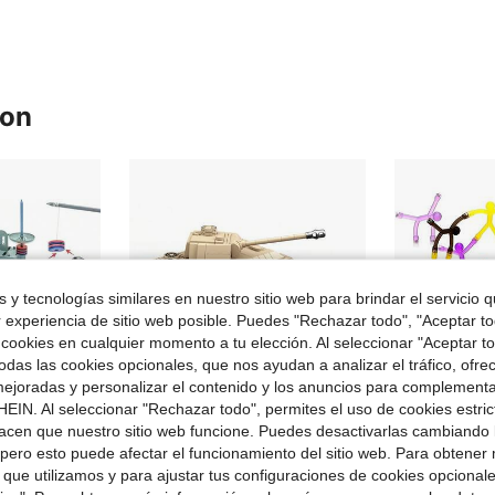
ron
 y tecnologías similares en nuestro sitio web para brindar el servicio qu
r experiencia de sitio web posible. Puedes "Rechazar todo", "Aceptar t
 cookies en cualquier momento a tu elección. Al seleccionar "Aceptar to
das las cookies opcionales, que nos ayudan a analizar el tráfico, ofre
ejoradas y personalizar el contenido y los anuncios para complementa
EIN. Al seleccionar "Rechazar todo", permites el uso de cookies estri
acen que nuestro sitio web funcione. Puedes desactivarlas cambiando 
pero esto puede afectar el funcionamiento del sitio web. Para obtener
 que utilizamos y para ajustar tus configuraciones de cookies opcional
#1 Más vendid
o, atracción anti-gravedad, adecuado para actividades padres-hijos, regalos para niños y niñas, juguetes educativos
Juego de Bloques de Construcción de Vehículo Blindado Clásico, Juguete Educativo Sensorial STEM, Coleccionable Ideal para Entusiastas Militares, Adecuado como Regalo de Cumpleaños y Regalo de Aula para Niños, Regalo de Fiesta de Halloween y Navidad
Juguete de viaje magnético, figuras magnéticas para niños, juguete sensorial antiestrés,
-16%
-28%