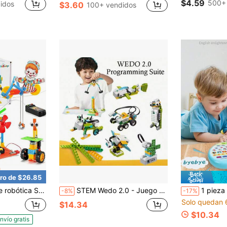
$4.59
500+
idos
$3.60
100+ vendidos
ro de $26.85
es de ingeniería DIY, juguetes de construcción de robots científicos STEM para niños y niñas de 6 a 14 años, regalo para fiestas
STEM Wedo 2.0 - Juego de 280 piezas educativo STEM, bloques de construcción de robot programable, apto para niños y niñas, conjunto de juego de actividad creativa, juguetes para niños, regalo de cumpleaños
1 pieza Tableta educativa para la primera infancia, computadora portátil simulada con pantalla, comp
-8%
-17%
Solo quedan 
$14.34
$10.34
nvío gratis