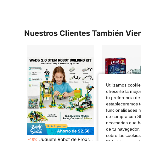
Nuestros Clientes También Vie
Utilizamos cookies
ofrecerte la mejo
tu preferencia de
estableceremos to
funcionalidades m
de compra con SH
necesarias que h
de tu navegador, 
Ahorro de $2.58
sobre las cookies
Juguete Robot de Programación STEM para Niños WeDo 2.0, Juego Educativo de Bloques de Construcción, Juego Educativo de Rompecabezas, Adecuado para Niños y Niñas de 6 Años, Regalo de Cumpleaños y Navidad para Niños 280 piezas
SCIENCE HORSE Kit de experimentos científicos magnéticos 12-en-1, set de caja de levitación magnética, incluye disco magnétic
-18%
-10%