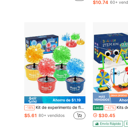
$10.74
60+ vend
Ahorro de $1.19
Ahor
Kit de experimento de flores de crecimiento rápido de 24 horas (hace 4 flores), decoraciones de cristal DIY, educación STEM/DIY/artesanía, adecuado para niños y niñas de 6 a 9 años
Kits de robótica STEM para niños de 8 a 12 años, kit de manualidad
-18%
Local
-47%
$5.61
$30.45
80+ vendidos
Envío Rápido
E