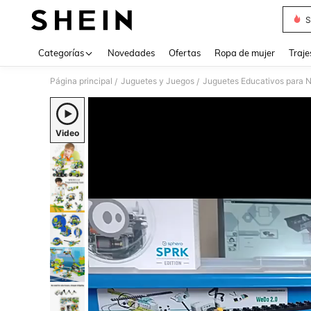
S
Use up 
Categorías
Novedades
Ofertas
Ropa de mujer
Traje
Página principal
Juguetes y Juegos
Juguetes Educativos para N
/
/
Video