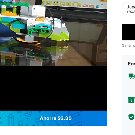
Jue
rec
Gana h
Env
Ahorra $2.30