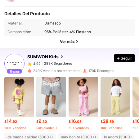
Detalles Del Producto
Material:
Damasco
289K Seguidores
4.92
Composición:
96% Poliéster, 4% Elastano
Ver más
289K Seguidores
4.92
SUMWON Kids
Seguir
289K Seguidores
4.92
240K Vendido recientemente
170K Recompra
289K Seguidores
4.92
289K Seguidores
4.92
14
9
16
28
1
289K Seguidores
4.92
$
.92
$
.30
$
.05
$
.59
$
100+ vendidos
Solo quedan 7
60+ vendidos
100+ vendidos
60+
de buena calidad (5000+)
muy bonito (3000+)
lo adoro (3000+)