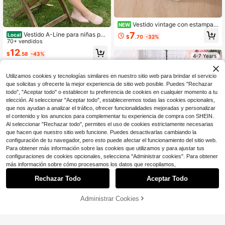
Vestido vintage con estampad
NEW
o floral azul para niñas de 4-7 años,
7
Vestido A-Line para niñas peq
Local
$
.70
-32%
vestido blanco de manga larga abul
ueñas 3-8T de vuelta al colegio co
70+ vendidos
lonada con cuello cuadrado, decora
n estampado de cuadros, cuello Pet
12
ción de flores de malla 3D, falda su
$
.58
-43%
er Pan, mangas volantes y bordado
4-7 Years
elta en línea A, mangas de encaje d
de manzana y libro
elicadas con puños, vestido de prin
cesa dulce para salidas de primaver
4-7 Years
Utilizamos cookies y tecnologías similares en nuestro sitio web para brindar el servicio
a/otoño, fotos de cumpleaños, vers
que solicitas y ofrecerte la mejor experiencia de sitio web posible. Puedes "Rechazar
átil
todo", "Aceptar todo" o establecer tu preferencia de cookies en cualquier momento a tu
elección. Al seleccionar "Aceptar todo", estableceremos todas las cookies opcionales,
que nos ayudan a analizar el tráfico, ofrecer funcionalidades mejoradas y personalizar
el contenido y los anuncios para complementar tu experiencia de compra con SHEIN.
Al seleccionar "Rechazar todo", permites el uso de cookies estrictamente necesarias
que hacen que nuestro sitio web funcione. Puedes desactivarlas cambiando la
configuración de tu navegador, pero esto puede afectar el funcionamiento del sitio web.
Para obtener más información sobre las cookies que utilizamos y para ajustar tus
configuraciones de cookies opcionales, selecciona "Administrar cookies". Para obtener
más información sobre cómo procesamos los datos que recopilamos,
Rechazar Todo
Aceptar Todo
Ahorro de $1.10
Administrar Cookies
Vestido de niña pequeña de verano
¡43% DE DESCUENTO!
AÑADIR A LA BOLSA
16
de manga corta con empalme de m
#10 Más vendidos
en Geométrico Vestidos para niñas
alla acanalada rosa + Vestido de pu
300+ vendidos
SHEIN Vestido casual de niña con p
nto de manga abullonada + Bolso d
arches de unicolor y adorno floral, v
500+ vendidos