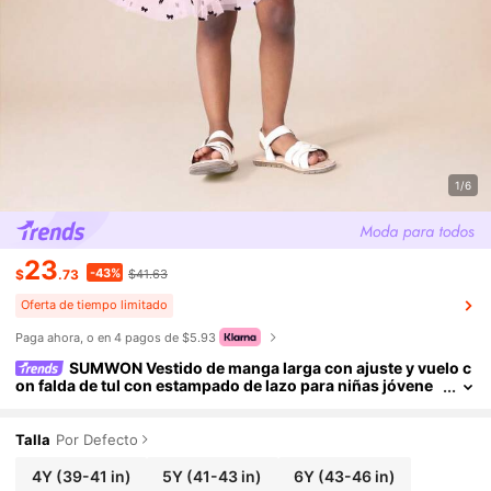
1/6
23
-43%
$
.73
$41.63
Oferta de tiempo limitado
Paga ahora, o en 4 pagos de $5.93
SUMWON Vestido de manga larga con ajuste y vuelo c
on falda de tul con estampado de lazo para niñas jóvene
s, uso casual de primavera y verano, para vacaciones
Talla
Por Defecto
4Y
(39-41 in)
5Y
(41-43 in)
6Y
(43-46 in)