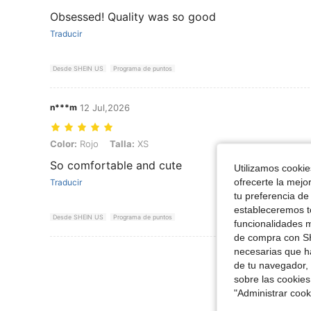
Obsessed! Quality was so good
Traducir
Desde SHEIN US
Programa de puntos
n***m
12 Jul,2026
Color: Rojo, Talla: XS
Color:
Rojo
Talla:
XS
So comfortable and cute
Utilizamos cookies
ofrecerte la mejo
Traducir
tu preferencia de
estableceremos to
Desde SHEIN US
Programa de puntos
funcionalidades m
de compra con SH
necesarias que h
Ver Más Re
de tu navegador, 
sobre las cookies
"Administrar coo