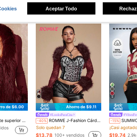
Cookies
Aceptar Todo
Rechaz
ron
6
rro de $6.00
Ahorro de $9.11
#LooksParaCita
#VibesFes
rdeos, vestido de lujo para fiesta de graduación, reunión, banquete, modesto, fiesta de Año Nuevo, fiesta de Eid al-Adha, vacaciones, días fríos, Navidad
ROMWE J-Fashion Cárdigan corto con cuello de piel negra y parches de encaje estilo Y2K sexy para mujeres, se puede combinar con camiseta o vestido
SUMWON WOMEN Camiseta corta de algodón tipo jersey 
-40%
-15%
Solo quedan 7
¡Casi agotado
idos
$13.78
$19.74
100+ vendidos
2.9k