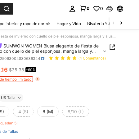
0
0
a. Press Enter to select.
pa interior y ropa de dormir
Hogar y Vida
Bisutería Y Accesorios
Be
SUMWON WOMEN Blusa elegante de fiesta de invierno con cuello de piel esponjosa, manga larga y ajustada con encaje lujoso
SUMWON WOMEN Blusa elegante de fiesta de
no con cuello de piel esponjosa, manga larga y
da con encaje lujoso
z25093004830636344
(4 Comentarios)
4
.16
$35.38
-60%
ICE AND AVAILABILITY
 de tiempo limitado
US Talla
S)
4 (S)
6 (M)
8/10 (L)
o quedan 5!
a de Tallas