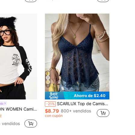
8
Ahorro de $2.40
SCARLUX Top de Camiseta de Encaje Floral de Verano Y2K para Mujer, Cuello en V, Tirantes Finos, Dobladillo Irregular, Top Casual para Regreso a Clases, Atuendos Diarios de Calle
hic
-21%
de manga larga con estampado de cruz y detalles numéricos para mujer
$8.79
800+ vendidos
!
con cupón
+ vendidos