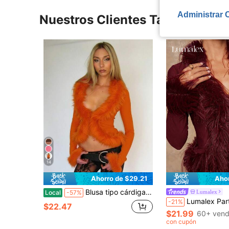
Administrar 
Nuestros Clientes También Vie
14
Ahorro de $29.21
Aho
Blusa tipo cárdigan para mujer con cuello en V profundo, mangas largas acampanadas con puños de piel sintética esponjosa, malla transparente y encaje, frente abierto, estilo Y2K
Lumalex
Local
-57%
Lumalex Parte superior de mujer de malla transparente con cuello y puños de parche de piel sintética de estilo bohemio en color burdeos, vestido de plumas rojo vino, vestido bu
-21%
$22.47
$21.99
60+ vend
con cupón