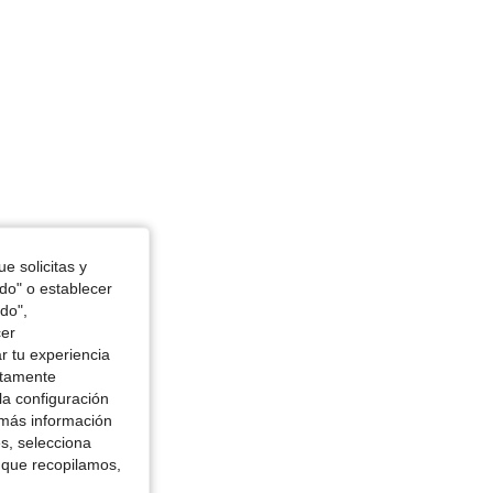
e solicitas y
odo" o establecer
do",
cer
r tu experiencia
ctamente
la configuración
 más información
es, selecciona
 que recopilamos,