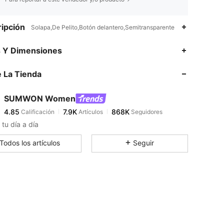
ipción
Solapa,De Pelito,Botón delantero,Semitransparente
4.85
7.9K
868K
s Y Dimensiones
 La Tienda
4.85
7.9K
868K
SUMWON Women
4.85
7.9K
868K
Calificación
Artículos
Seguidores
m***9
pagó
Hace 10 horas
 tu día a día
4.85
7.9K
868K
Todos los artículos
Seguir
4.85
7.9K
868K
4.85
7.9K
868K