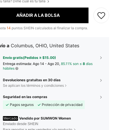
u talla? Dime cuál es tu talla
AÑADIR A LA BOLSA
asta
14
puntos SHEIN calculados al finalizar la compra.
ío a
Columbus, OHIO, United States
Envío gratis(Pedidos ≥ $15.00)
Entrega estimada:
Ago 14 - Ago 20,
85.11% son ≤
8
días
hábiles
Devoluciones gratuitas en 30 días
Se aplican los términos y condiciones
Seguridad en las compras
Pagos seguros
Protección de privacidad
Vendido por SUMWON Women
Mercado
Enviado desde SHEIN
Para reportar a este vendedor y/o producto