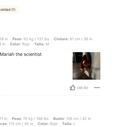
alidad (1)
 62 kg / 137 lbs, Cintura: 91 cm / 36 in, Forma del cuerpo: Triángulo invertido, Cad
69 in
Peso:
62 kg / 137 lbs
Cintura:
91 cm / 36 in
 in
Color:
Rojo
Talla:
M
 Mariah the scientist
Útil (0)
 76 kg / 168 lbs, Busto: 106 cm / 42 in, Cintura: 84 cm / 33 in, Forma del cuerpo:
71 in
Peso:
76 kg / 168 lbs
Busto:
106 cm / 42 in
ras:
115 cm / 45 in
Color:
Rojo
Talla:
L