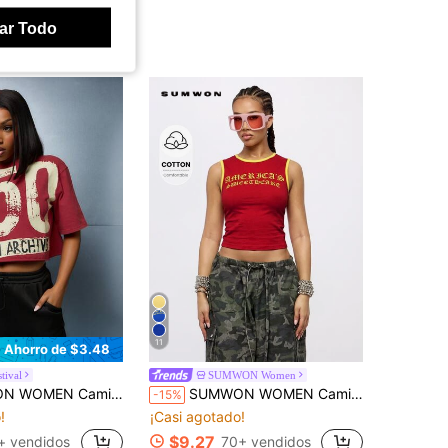
ar Todo
11
Ahorro de $3.48
tival
SUMWON Women
con estampado vintage de 350 gráficos, para festival de verano, estilo grunge y urbano streetwear, talla oversize
SUMWON WOMEN Camiseta sin mangas corta con gráfico America's Sweetheart Old English, ribete de contraste amarillo, cuello ringer, de algodón, para verano y festivales
-15%
!
¡Casi agotado!
$9.27
+ vendidos
70+ vendidos