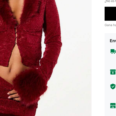
¿No es t
Gana h
Env