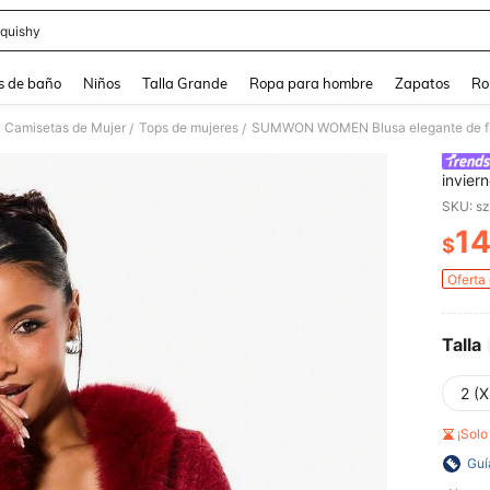
quishy
and down arrow keys to navigate search Búsqueda reciente and Busca y Encuentr
s de baño
Niños
Talla Grande
Ropa para hombre
Zapatos
Ro
& Camisetas de Mujer
Tops de mujeres
/
/
invier
ajusta
SKU: s
1
$
PR
Oferta
Talla
2 (X
¡Sol
Guí