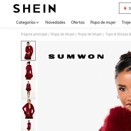
S
Use up 
Categorías
Novedades
Ofertas
Ropa de mujer
Traje
Página principal
Ropa de Mujer
Ropa de Mujer
Tops & Blusas 
/
/
/