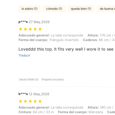
lo adoro (1)
cómodo (1)
queda bien (1)
de buena c
p***e
27 May,2026
Adecuado general: La talla corresponde, Altura: 176 cm / 69 in, Peso:
Adecuado general:
La talla corresponde
Altura:
176 cm / 
Forma del cuerpo:
Triángulo invertido
Caderas:
86 cm / 34
Loveddd this top. It fits very well I wore it to see
Traducir
Desde SHEIN US
Programa de puntos
b***a
12 May,2026
Adecuado general: La talla corresponde, Altura: 180 cm / 71 in, Peso:
Adecuado general:
La talla corresponde
Altura:
180 cm / 
Cintura:
84 cm / 33 in
Forma del cuerpo:
Manzana
Cade