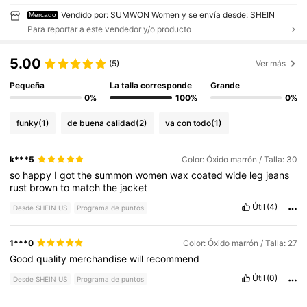
Vendido por: SUMWON Women y se envía desde: SHEIN
Mercado
Para reportar a este vendedor y/o producto
5.00
(5)
Ver más
Pequeña
La talla corresponde
Grande
0%
100%
0%
funky
(1)
de buena calidad
(2)
va con todo
(1)
k***5
Color: Óxido marrón / Talla: 30
so
happy
I
got
the
summon
women
wax
coated
wide
leg
jeans
rust
brown
to
match
the
jacket
Útil
(4)
Desde SHEIN US
Programa de puntos
1***0
Color: Óxido marrón / Talla: 27
Good
quality
merchandise
will
recommend
Útil
(0)
Desde SHEIN US
Programa de puntos