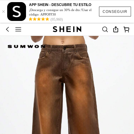
APP SHEIN - DESCUBRE TU ESTILO
×
¡Descarga y consigue un 30% de dto.!Usar el
CONSEGUIR
código: APPOFF30
(95,960)