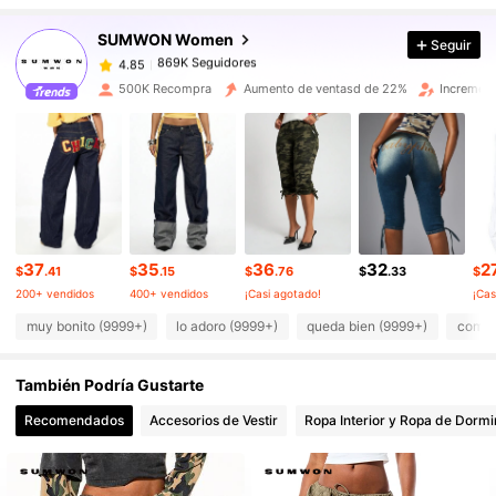
SUMWON Women
Seguir
869K Seguidores
4.85
m***6
pagó
Hace 23 horas
500K Recompra
Aumento de ventasd de 22%
Increment
869K Seguidores
4.85
869K Seguidores
4.85
869K Seguidores
4.85
37
35
36
32
2
$
.41
$
.15
$
.76
$
.33
$
200+ vendidos
400+ vendidos
¡Casi agotado!
¡Cas
869K Seguidores
4.85
muy bonito (9999+)
lo adoro (9999+)
queda bien (9999+)
como e
También Podría Gustarte
869K Seguidores
4.85
Recomendados
Accesorios de Vestir
Ropa Interior y Ropa de Dormi
869K Seguidores
4.85