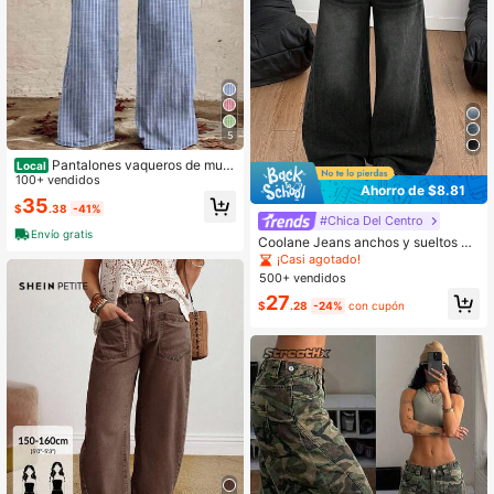
5
Pantalones vaqueros de muje
Local
r de rayas, cintura alta, pierna recta,
100+ vendidos
Ahorro de $8.81
estilo casual
35
$
.38
-41%
#Chica Del Centro
Envío gratis
Coolane Jeans anchos y sueltos pa
ra mujer
¡Casi agotado!
500+ vendidos
27
$
.28
-24%
con cupón