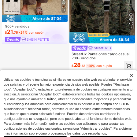
12
Ahorro de $7.04
900+ vendidos
7
21
$
.75
-24%
con cupón
SHEIN PETITE
Ahorro de $9.34
StreetHx
StreetHx Pantalones cargo casuale
s de mujer con estampado de camu
700+ vendidos
flaje y presillas para cinturón, suelto
28
$
.55
-25%
con cupón
s y versátiles
Utilizamos cookies y tecnologías similares en nuestro sitio web para brindar el servicio
que solicitas y ofrecerte la mejor experiencia de sitio web posible. Puedes "Rechazar
todo", "Aceptar todo" o establecer tu preferencia de cookies en cualquier momento a tu
elección. Al seleccionar "Aceptar todo", estableceremos todas las cookies opcionales,
que nos ayudan a analizar el tráfico, ofrecer funcionalidades mejoradas y personalizar
el contenido y los anuncios para complementar tu experiencia de compra con SHEIN.
Al seleccionar "Rechazar todo", permites el uso de cookies estrictamente necesarias
que hacen que nuestro sitio web funcione. Puedes desactivarlas cambiando la
configuración de tu navegador, pero esto puede afectar el funcionamiento del sitio web.
Para obtener más información sobre las cookies que utilizamos y para ajustar tus
configuraciones de cookies opcionales, selecciona "Administrar cookies". Para obtener
más información sobre cómo procesamos los datos que recopilamos,