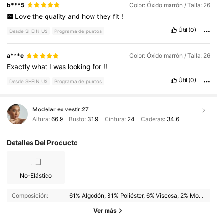
b***5
Color: Óxido marrón / Talla: 26
Love
the
quality
and
how
they
fit
!
Útil
(0)
Desde SHEIN US
Programa de puntos
a***e
Color: Óxido marrón / Talla: 26
Exactly
what
I
was
looking
for
!!
Útil
(0)
Desde SHEIN US
Programa de puntos
Modelar es vestir:
27
Altura:
66.9
Busto:
31.9
Cintura:
24
Caderas:
34.6
Detalles Del Producto
No-Elástico
869K Seguidores
4.85
Composición:
61% Algodón, 31% Poliéster, 6% Viscosa, 2% Modal
869K Seguidores
4.85
Ver más