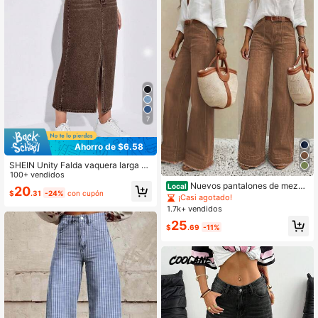
7
Ahorro de $6.58
SHEIN Unity Falda vaquera larga co
n abertura de moda casual para muj
100+ vendidos
er
Nuevos pantalones de mezcli
Local
20
$
.31
-24%
con cupón
lla de pierna ancha de alta calidad,
¡Casi agotado!
moda casual y ajuste holgado para
1.7k+ vendidos
mujer, cómodos para uso diario en o
25
toño
$
.69
-11%