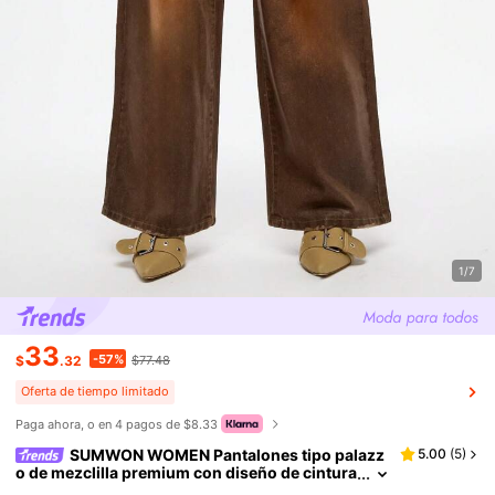
1/7
33
-57%
$
.32
$77.48
Oferta de tiempo limitado
Paga ahora, o en 4 pagos de $8.33
SUMWON WOMEN Pantalones tipo palazz
5.00
(
5
)
o de mezclilla premium con diseño de cintura
alta y pernera ancha, con acabado encerado,