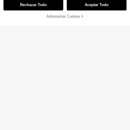
Rechazar Todo
Aceptar Todo
Administrar Cookies
¡57% DE DESCUENTO!
AÑADIR A LA BOLSA