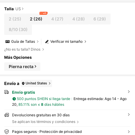
de la colección de otoño e invierno, una prenda e
sencial de moda contemporánea y streetwear
Talla
US
1 left
2
(25)
2
(26)
4
(27)
4
(28)
6
(29)
8/10
(30)
Guía de Tallas
Verificar mi tamaño
¿No es tu talla? Dinos
Más Opciones
Pierna recta
Envío a
United States
Envío gratis
500 puntos SHEIN si llega tarde
Entrega estimada:
Ago 14 - Ago
20,
85.11% son ≤
8
días hábiles
Devoluciones gratuitas en 30 días
Se aplican los términos y condiciones
Pagos seguros · Protección de privacidad