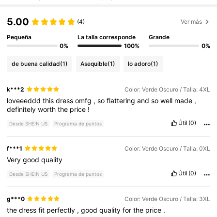
5.00
(4)
Ver más
Pequeña
La talla corresponde
Grande
0%
100%
0%
de buena calidad
(1)
Asequible
(1)
lo adoro
(1)
k***2
Color: Verde Oscuro / Talla: 4XL
loveeeddd
this
dress
omfg
,
so
flattering
and
so
well
made
,
definitely
worth
the
price
!
Útil
(0)
Desde SHEIN US
Programa de puntos
f***1
Color: Verde Oscuro / Talla: 0XL
Very
good
quality
Útil
(0)
Desde SHEIN US
Programa de puntos
g***0
Color: Verde Oscuro / Talla: 3XL
the
dress
fit
perfectly
,
good
quality
for
the
price
.