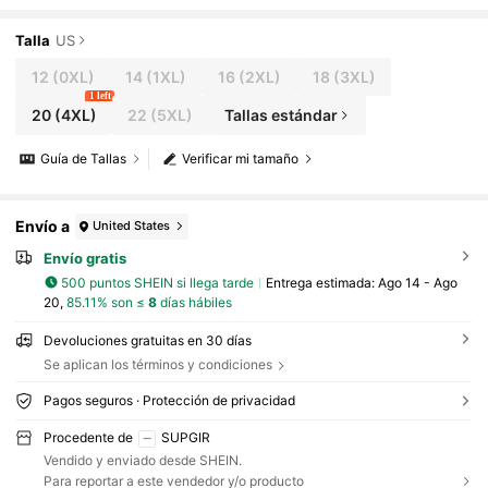
a, con adornos lujosos aplicados, verde oliv
a, vestido de invitada de boda, vestido de fiesta, v
estido formal, vestido de noche, vestido largo
Talla
US
12
(0XL)
14
(1XL)
16
(2XL)
18
(3XL)
1 left
20
(4XL)
22
(5XL)
Tallas estándar
Guía de Tallas
Verificar mi tamaño
Envío a
United States
Envío gratis
500 puntos SHEIN si llega tarde
Entrega estimada:
Ago 14 - Ago
20,
85.11% son ≤
8
días hábiles
Devoluciones gratuitas en 30 días
Se aplican los términos y condiciones
Pagos seguros · Protección de privacidad
Procedente de
SUPGIR
Vendido y enviado desde SHEIN.
Para reportar a este vendedor y/o producto