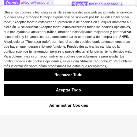
#NegroAtemporal
#VestidoDrapeado
Coutiva Vestido de talla grand
Local
Coutiva Vestido de noche for
Local
e para mujeres, de estilo elegante y
Utilizamos cookies y tecnologías similares en nuestro sitio web para brindar el servicio
34
mal largo de talla grande con puños
46
$
.23
-43%
glamuroso para banquetes y fiesta
que solicitas y ofrecerte la mejor experiencia de sitio web posible. Puedes "Rechazar
$
.52
-23%
con cupón
de lentejuelas y perlas, vestido de n
s, confeccionado en tejido de hilo d
todo", "Aceptar todo" o establecer tu preferencia de cookies en cualquier momento a tu
oche de lujo para fiesta, baile de gr
orado brillante, de alta elasticidad,
aduación con mangas acampanada
elección. Al seleccionar "Aceptar todo", estableceremos todas las cookies opcionales,
que estiliza la cintura y las caderas.
s de lentejuelas y perlas, vestido pa
que nos ayudan a analizar el tráfico, ofrecer funcionalidades mejoradas y personalizar
Cuello alto, bajo con mucho vuelo,
ra invitada de boda
el contenido y los anuncios para complementar tu experiencia de compra con SHEIN.
mangas largas, ideal para eventos f
Al seleccionar "Rechazar todo", permites el uso de cookies estrictamente necesarias
ormales, cenas, Navidad, graduacio
nes y bodas.
que hacen que nuestro sitio web funcione. Puedes desactivarlas cambiando la
configuración de tu navegador, pero esto puede afectar el funcionamiento del sitio web.
Para obtener más información sobre las cookies que utilizamos y para ajustar tus
configuraciones de cookies opcionales, selecciona "Administrar cookies". Para obtener
más información sobre cómo procesamos los datos que recopilamos,
Rechazar Todo
Aceptar Todo
Administrar Cookies
¡24% DE DESCUENTO!
AÑADIR A LA BOLSA
Ahorro de $27.72
Unithorse POP
#VestidoPromesa
SUPGIR [Estampado floral de acuar
UNITHORSE Vestido de Noch
Local
ela aleatorio] Vestido de gasa con c
50
e Elegante de Talla Grande para Mu
#4 Mejor Calificado
en Baile de graduación Ropa de fiesta para mujer t
$
.69
uello en V, mangas acampanadas, b
jer, Cuello Redondo, Manga Larga,
usto plisado y botón decorativo en l
80
Ajustado, con Flecos, de Gasa, para
$
.67
-26%