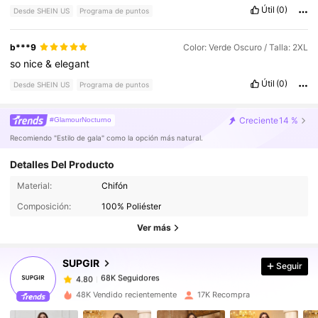
Útil
(0)
Desde SHEIN US
Programa de puntos
b***9
Color: Verde Oscuro / Talla: 2XL
so
nice
&
elegant
Útil
(0)
Desde SHEIN US
Programa de puntos
Creciente
14 %
#GlamourNocturno
Recomiendo "Estilo de gala" como la opción más natural.
Detalles Del Producto
68K Seguidores
Material:
Chifón
4.80
Composición:
100% Poliéster
Ver más
68K Seguidores
4.80
SUPGIR
Seguir
68K Seguidores
4.80
j***0
pagó
Hace 1 día
48K Vendido recientemente
17K Recompra
68K Seguidores