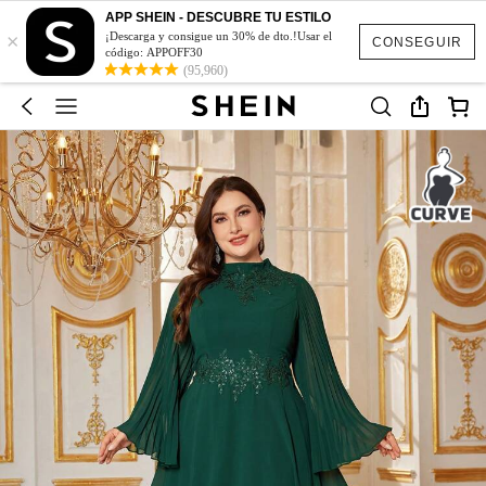
APP SHEIN - DESCUBRE TU ESTILO
×
¡Descarga y consigue un 30% de dto.!Usar el
CONSEGUIR
código: APPOFF30
(95,960)