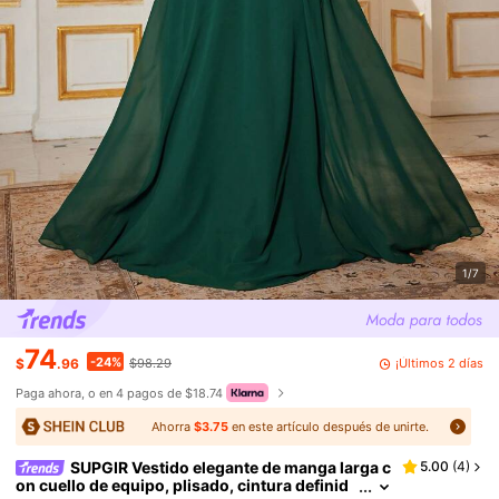
1/7
74
-24%
¡Últimos 2 días
$
.96
$98.29
Paga ahora, o en 4 pagos de $18.74
Ahorra
$3.75
en este artículo después de unirte.
SUPGIR Vestido elegante de manga larga c
5.00
(
4
)
on cuello de equipo, plisado, cintura definid