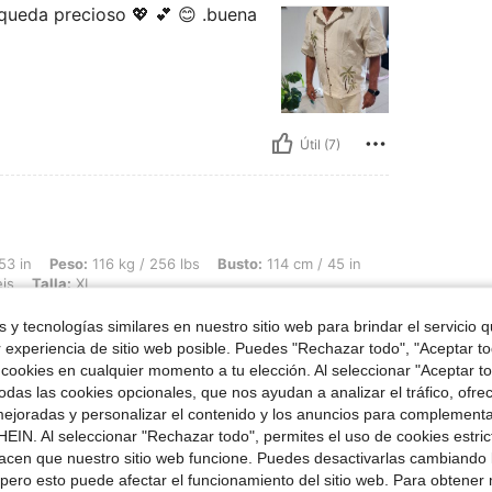
queda precioso 💖 💕 😊 .buena
Útil (7)
116 kg / 256 lbs, Busto: 114 cm / 45 in, Cintura: 99 cm / 39 in, Caderas: 122 cm / 
53 in
Peso:
116 kg / 256 lbs
Busto:
114 cm / 45 in
is
Talla:
XL
mi novio le encantó
 y tecnologías similares en nuestro sitio web para brindar el servicio qu
r experiencia de sitio web posible. Puedes "Rechazar todo", "Aceptar t
 cookies en cualquier momento a tu elección. Al seleccionar "Aceptar to
das las cookies opcionales, que nos ayudan a analizar el tráfico, ofre
ejoradas y personalizar el contenido y los anuncios para complementa
EIN. Al seleccionar "Rechazar todo", permites el uso de cookies estri
Útil (0)
acen que nuestro sitio web funcione. Puedes desactivarlas cambiando 
pero esto puede afectar el funcionamiento del sitio web. Para obtener