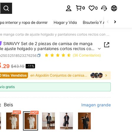
0
0
a. Press Enter to select.
pa interior y ropa de dormir
Hogar y Vida
Bisutería Y Accesorios
Be
SWAVVY Set de 2 piezas de camisa de manga corta de ajuste holgado y pantalones cortos rectos con cordón en la cintura, un conjunto de ropa casual y cómoda para hombres
SWAVVY Set de 2 piezas de camisa de manga
de ajuste holgado y pantalones cortos rectos con
 en la cintura, un conjunto de ropa casual y
m25032518523276256
(36 Comentarios)
a para hombres
8
.29
$43.19
-11%
ICE AND AVAILABILITY
0 Más Vendidos
en Algodón Conjuntos de camisas para hombre
vío gratis
:
Beis
Imagen grande