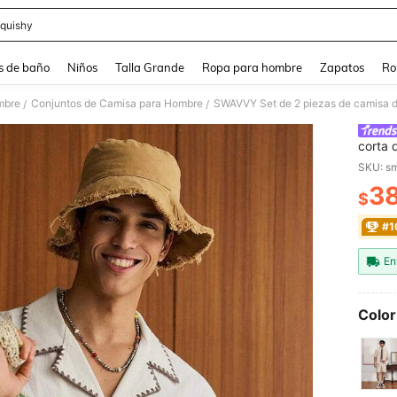
quishy
and down arrow keys to navigate search Búsqueda reciente and Busca y Encuentr
s de baño
Niños
Talla Grande
Ropa para hombre
Zapatos
Ro
mbre
Conjuntos de Camisa para Hombre
/
/
corta 
cordón
SKU: s
cómod
3
$
PR
#1
En
Color