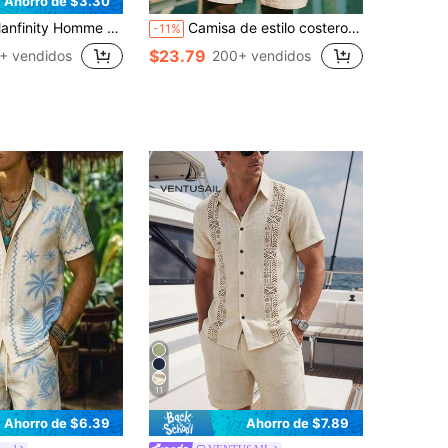
Ahorro de $3.30
Homme Conjunto de camisa de manga corta y pantalones cortos casuales para vacaciones diarias para hombres
Camisa de estilo costero para hombre, top con textura de lino y patrón de palmeras, camisa de cuello camp minimalista de moda, atuendo exquisito y fresco para vacaciones de verano
-11%
$23.79
+ vendidos
200+ vendidos
11
Ahorro de $6.39
Ahorro de $7.89