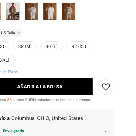
US Talla
(S)
38 (M)
40 (L)
42 (XL)
(XXL)
a de Tallas
AÑADIR A LA BOLSA
asta
38
puntos SHEIN calculados al finalizar la compra.
ío a
Columbus, OHIO, United States
Envío gratis