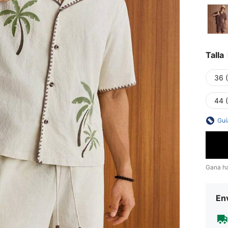
Talla
36 
44 
Guí
Gana h
Env