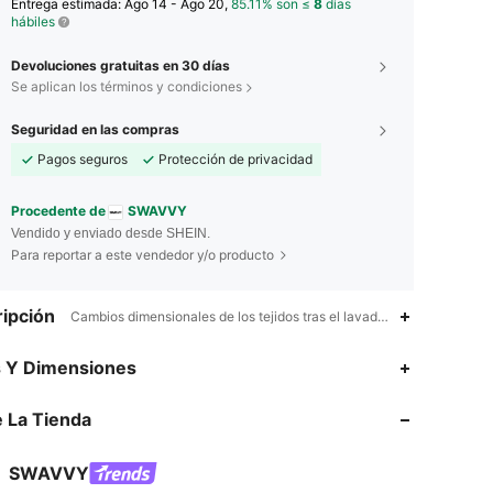
Entrega estimada:
Ago 14 - Ago 20,
85.11% son ≤
8
días
hábiles
Devoluciones gratuitas en 30 días
Se aplican los términos y condiciones
Seguridad en las compras
Pagos seguros
Protección de privacidad
Procedente de
SWAVVY
Vendido y enviado desde SHEIN.
Para reportar a este vendedor y/o producto
ipción
Cambios dimensionales de los tejidos tras el lavado doméstico,Bolsil
4.85
2.2K
332K
s Y Dimensiones
 La Tienda
4.85
2.2K
332K
SWAVVY
4.85
2.2K
332K
Calificación
Artículos
Seguidores