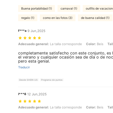
Buena portabilidad (1)
carnaval (1)
outfits de vacacion
regalo (1)
como en las fotos (3)
de buena calidad (1)
f***a
9 Jun,2025
Adecuado general: La talla corresponde, Color: Beis, Talla: L
Adecuado general:
La talla corresponde
Color:
Beis
Tal
completamente satisfecho con este conjunto, es h
el verano y cualquier ocasión sea de día o de noc
pero esta genial.
Traducir
Desde SHEIN US
Programa de puntos
l***6
12 Jun,2025
Adecuado general: La talla corresponde, Color: Beis, Talla: XL
Adecuado general:
La talla corresponde
Color:
Beis
Tal