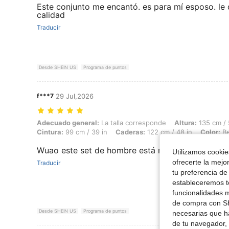
Este conjunto me encantó. es para mí esposo. le 
calidad
Traducir
Desde SHEIN US
Programa de puntos
f***7
29 Jul,2026
Adecuado general: La talla corresponde, Altura: 135 cm / 53 in, Peso: 
Adecuado general:
La talla corresponde
Altura:
135 cm / 
Cintura:
99 cm / 39 in
Caderas:
122 cm / 48 in
Color:
Be
Wuao este set de hombre está muy fabuloso 😍a 
Utilizamos cookies
ofrecerte la mejo
Traducir
tu preferencia de
estableceremos to
funcionalidades m
de compra con SH
Desde SHEIN US
Programa de puntos
necesarias que h
de tu navegador, 