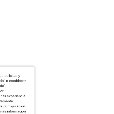
48 in, Color: Beis, Talla: XL
e solicitas y
odo" o establecer
do",
cer
r tu experiencia
ctamente
la configuración
 más información