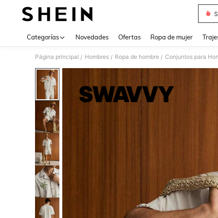
S
Use up 
Categorías
Novedades
Ofertas
Ropa de mujer
Traje
Página principal
Hombres
Ropa de hombre
Conjuntos para Ho
/
/
/