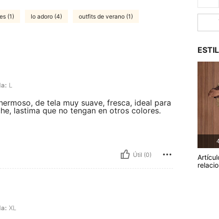
es (1)
lo adoro (4)
outfits de verano (1)
ESTI
la:
L
ermoso, de tela muy suave, fresca, ideal para
he, lastima que no tengan en otros colores.
4
Útil (0)
Artícul
relaci
la:
XL