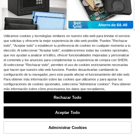
Ahorro de $8.46
Caja fuerte oculta con batería
Local
Utilizamos cookies y tecnologías similares en nuestro sitio web para brindar el servicio
externa, cargador falso, caja de alm
8
$
.34
-50%
acenamiento oculta, mantén en sec
que solicitas y ofrecerte la mejor experiencia de sitio web posible. Puedes "Rechazar
reto dinero en efectivo, llaves, joya
todo", "Aceptar todo" o establecer tu preferencia de cookies en cualquier momento a tu
Envío Rápido
Caja fuerte compacta de colo
Local
s y objetos de valor para el hogar, vi
elección. Al seleccionar "Aceptar todo", estableceremos todas las cookies opcionales,
r negro con bolsa ignífuga, que cue
27
ajes y oficina.
que nos ayudan a analizar el tráfico, ofrecer funcionalidades mejoradas y personalizar
$
.03
-50%
nta con dos métodos de desbloque
el contenido y los anuncios para complementar tu experiencia de compra con SHEIN.
o (teclado electrónico y llave), luz c
on sensor, pernos de cierre de acer
Al seleccionar "Rechazar todo", permites el uso de cookies estrictamente necesarias
o antirrobo y un diseño para montaj
que hacen que nuestro sitio web funcione. Puedes desactivarlas cambiando la
e en pared; ideal para guardar de fo
configuración de tu navegador, pero esto puede afectar el funcionamiento del sitio web.
rma segura pistolas, municiones, di
Para obtener más información sobre las cookies que utilizamos y para ajustar tus
nero en efectivo y joyas.
configuraciones de cookies opcionales, selecciona "Administrar cookies". Para obtener
más información sobre cómo procesamos los datos que recopilamos,
Rechazar Todo
1
0
Aceptar Todo
Ahorro de $0.75
3pcs/1 pieza Caja de almacenamie
nto de privacidad con forma de enc
Administrar Cookies
1
$
.65
-31%
endedor (No es un encendedor real)
Caja de almacenamiento oculta, Ca