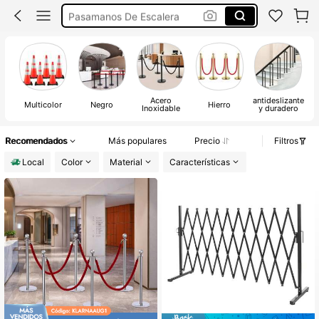
Pasamanos De Escalera
Conos Para Tránsito
Repelente Para Gatos
Conos De Tráfico
Acero
antideslizante
r
Multicolor
Negro
Hierro
Inoxidable
y duradero
Recomendados
Más populares
Precio
Filtros
Local
Color
Material
Características