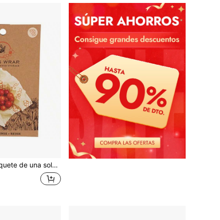
 EE. UU. con algodón orgánico certificado - Libre de plástico y silicona - Reutilizable - Envoltura de alimentos de cera de abeja - Estampado de panal - 10" X 11"