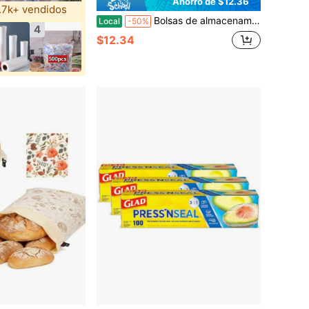
Ahorro de $12.36
.7k+ vendidos
Bolsas de almacenamiento de alimentos resellables de varios tamaños con acabado esmerilado, bolsas organizadoras de cocina con borde azul para productos y aperitivos
Local
-50%
4
$12.34