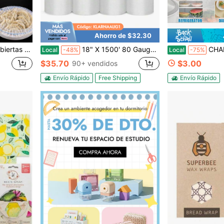
Ahorro de $32.30
es de ducha, bolsas de embalaje retráctiles multifuncionales, cubiertas para zapatos.
18" X 1500' 80 Gauge 4 Rollos película estiradora de embalaje de palets envoltura retráctil a mano 1500FT
CHAHUA Envolturas de plástico – 180/
Local
-48%
Local
-75%
$35.70
$3.00
90+ vendidos
Envío Rápido
Free Shipping
Envío Rápido