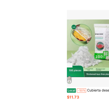
Cubierta desechable para envolver alimentos L-Bolsa de conservación L Cubierta
Local
-50%
$11.73