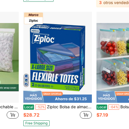
3
otros vended
Ahorro de $31.25
 de plástico PE para cuencos L Uso doméstico
Ziploc Bolsa de almacenamiento flexible y apilable para ropa y hogar, 2 unidades, bolsa organizadora con cremallera y asas incorporadas, 22 galones, tamaño extra grande, variante 3
Bolsas de almacenamiento con cremallera deslizante reforzadas,
Local
-52%
Local
-64%
$28.72
$7.19
Free Shipping