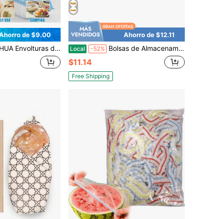
Ahorro de $9.00
Ahorro de $12.11
360 unidades, 38 cm, elásticas, para fermentar pan, almacenar alimentos y para picnics – Fáciles de usar en la cocina y para viajar.
Bolsas de Almacenamiento de Alimentos con Cierre de Cremallera Glad - Galón - 20 Unidades Variante 1
Local
-52%
$11.14
Free Shipping