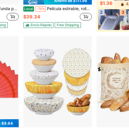
Ahorro de $111.96
$1.36
4
, bolsa adhesiva
Película estirable, rollo de 18 pulgadas x 1000 pies de plástico retráctil para envolver palés, de 80 galgas y 500% de capacidad de estiramiento, resistencia industrial, con asas, plástico de embalaje para mudanza, paquete de 4, transparente
Local
-74%
2
3
$39.34
ping
Envío Rápido
Free Shipping
e $9.64