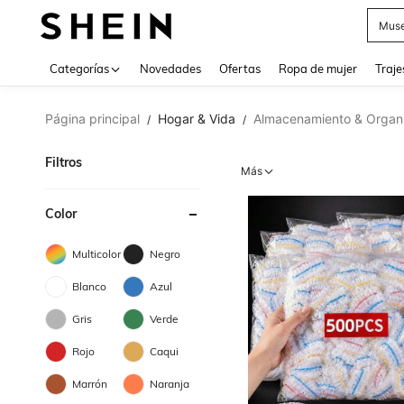
Muse
Categorías
Novedades
Ofertas
Ropa de mujer
Traje
Página principal
Hogar & Vida
Almacenamiento & Organ
/
/
Filtros
Más
Color
Multicolor
Negro
Blanco
Azul
Gris
Verde
Rojo
Caqui
Marrón
Naranja