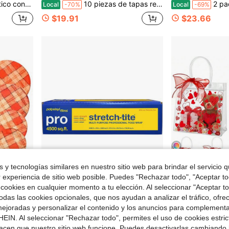
to de pequeños negocios, monedas, anillos, aretes, pulseras, cuentas, rojo
10 piezas de tapas reutilizables para tazones en 5 tamaños, de tela elástica para almacenamiento de alimentos, tapas para pan, fermentación de alimentos, frutas y sobras, en estilo amarillo y blanco con abeja
2 paquetes de bolsas de pan reutilizables de cera de abeja para
Local
-70%
Local
-69%
$19.91
$23.66
 y tecnologías similares en nuestro sitio web para brindar el servicio qu
5
r experiencia de sitio web posible. Puedes "Rechazar todo", "Aceptar t
 cookies en cualquier momento a tu elección. Al seleccionar "Aceptar to
Ahorro de $67.85
das las cookies opcionales, que nos ayudan a analizar el tráfico, ofre
mentación de masa madre y el almacenamiento de alimentos (Hoja de arce amarilla)
Stretch-Tite PRO 18" X 3000 pies cuadrados () Variante 1
24 piezas Bolsas de regalo para el Día de San Valentín 
Local
-52%
Local
-45%
ejoradas y personalizar el contenido y los anuncios para complementa
Solo quedan 10
EIN. Al seleccionar "Rechazar todo", permites el uso de cookies estri
$62.62
acen que nuestro sitio web funcione. Puedes desactivarlas cambiando 