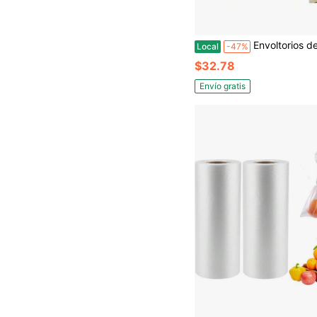
Envoltorios de cera de abeja Bee's Wrap - Paquete de 3 envoltorios de cera de abeja surtidos - Envoltorios pequeños, medianos y grandes - Sin plástico, fabric
Local
-47%
$32.78
Envío gratis