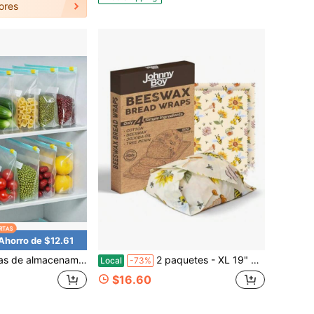
ores
Ahorro de $12.61
 60 piezas en tamaños mixtos, bolsas herméticas a prueba de fugas aptas para congelador con cierre deslizante, bolsas organizadoras de alimentos transparentes y reutilizables para nevera, snacks de viaje y almacenamiento del hogar
2 paquetes - XL 19" X 19" - Envoltorios de cera de abeja reutilizables con una cobertura total de 5 pies cuadrados - Alternativa ecológica al envoltorio de plástico para el almacenamiento de pan, tazones y almacenamiento de alimentos Clásico
Local
-73%
$16.60