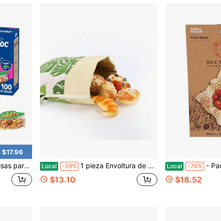
 $17.96
stico para almacenamiento de alimentos Variante 2
1 pieza Envoltura de cera de abeja reutilizable para alimentos, bolsas para pan casero, bolsa de pan de levadura madre orgánica XL de algodón, suministros para bolsa de pan de cera de abeja, envoltura para sándwiches, recipientes de almacenamiento de alimentos frescos
- Paquete de una sola pieza mediana - Hecho en
Local
-69%
Local
-70%
$13.10
$18.52