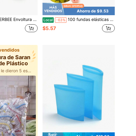
Ahorro de $9.53
lizable, envoltura de cera de abeja para envolver alimentos, papel de envoltura de abejas reutilizable para envolver verduras, queso, cubrir tazones y envolver sándwiches XXL
100 fundas elásticas reutilizables para tazones, protegen los alimentos del polvo, ideales para tazones, platos, frutas, cocina, como gorros de ducha o zapatos. También disponibles: fundas elásticas para fermentar pan, gorros de ducha de plástico reutilizables, envolturas de plástico (multicolor).
Local
-63%
$5.57
vendidos
ura de Saran
de Plástico
500+ usuarios le dieron 5 estrellas
6k+ usuarios lo agregaron al carrito
500+ usuarios le dieron 5 estrellas
6k+ usuarios lo agregaron al carrito