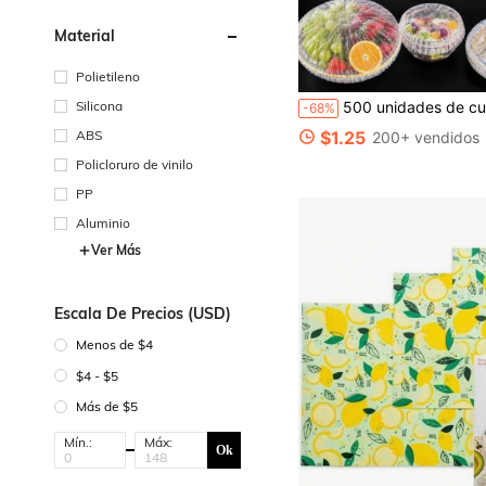
Material
Polietileno
Silicona
500 unidades de cubiertas desechables coloridas para alimentos, envoltura de plástico elástica para tazones, películas para envasar alimentos, frutas, colores surtidos, película fresca con borde elástico, cubiertas para cabezal
-68%
ABS
$1.25
200+ vendidos
Policloruro de vinilo
PP
Aluminio
Ver Más
Escala De Precios (USD)
Menos de $4
$4 - $5
Más de $5
Mín.:
Máx:
Ok