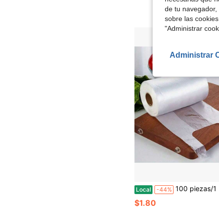
de tu navegador, 
sobre las cookies
"Administrar coo
Administrar 
100 piezas/1 rollo Bolsas de almacenamiento de alimentos duraderas y resistentes a desgarros para frutas y ve
Local
-44%
$1.80