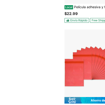
Película adhesiva y funda para conservación
Local
$22.99
Envío Rápido
Free Ship
Ahorro d