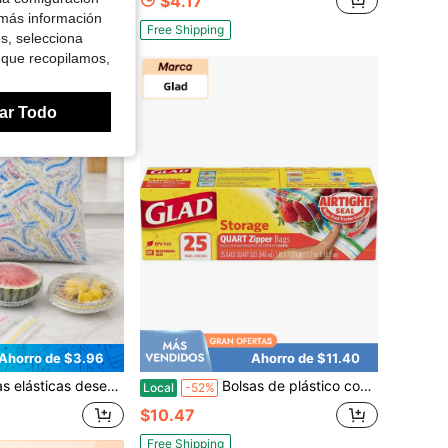
$4.17
 más información
Free Shipping
Free Shipping
es, selecciona
 que recopilamos,
ar Todo
Ahorro de $3.96
Ahorro de $11.40
tos, tapas de película transparente para sellar tazones, platos y recipientes de almacenamiento de alimentos en la cocina, juego multicolor
Bolsas de plástico con cierre Glad para almacenamiento de alimentos - Cuarto de galón - 25 unidades Variante 1
Local
-52%
$10.47
Free Shipping