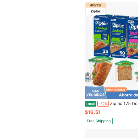
Ahorro de
Ziploc 175 bolsas para sándwiches y aperitivos, fáciles de abrir y cerrar, bolsas de plá
Local
-52%
$16.51
Free Shipping