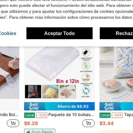
$41.78
Free Shipping
pero esto puede afectar el funcionamiento del sitio web. Para obtener
Envío Rápido
 que utilizamos y para ajustar tus configuraciones de cookies opcional
kies". Para obtener más información sobre cómo procesamos los datos
Cookies
Aceptar Todo
Rechaz
Ahorro de $6.92
rduras, adecuadas para cocinar al aire libre y uso en la cocina
Paquete de 10 bolsas de sellado al vacío premium de 8" x 12" para conservación de alimentos, almacenamiento y ahorro, para verduras y carne
Tapas elásticas desechables para alimen
Local
-52%
Local
-54%
$6.28
$3.44
Envío Rápido