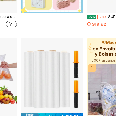
ados en EE. UU., reutilizables, envoltura natural de alimentos con estampado botánico
SUPERBEE Envoltura de pan de cera de abeja reuti
Local
-70%
$19.92
Más 
en Envolt
y Bolsas 
1