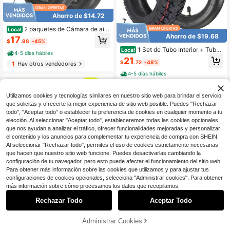
Ahorro de $14.72
2 paquetes de Cámara de aire
Local
para patinete eléctrico de 8.5x2 pul
Ahorro de $19.68
17
$
.98
-45%
gadas, de goma butílica talla grand
1 Set de Tubo Interior + Tubo
e gruesa de 2 mm, para Xiaomi M36
Local
4-5 días hábiles
Exterior 60/70-6.5 Neumático sin C
5 Pro2 Mi3 Gotrax GXL V2, neumáti
21
$
.72
-48%
1
Hay otros vendedores
ámara para Todo Terreno y Tubo Int
co de 50/75-6.1 pulgadas para pati
erior de Repuesto 10 X 2.5 con Válv
nete eléctrico, delantero y trasero,
4-5 días hábiles
ula Recta para Ninebot Max G30/ G
pocket bike, scooter de movilidad
30LP/G30P Scooter Eléctrico Acce
sorio de Reemplazo
Utilizamos cookies y tecnologías similares en nuestro sitio web para brindar el servicio
que solicitas y ofrecerte la mejor experiencia de sitio web posible. Puedes "Rechazar
todo", "Aceptar todo" o establecer tu preferencia de cookies en cualquier momento a tu
elección. Al seleccionar "Aceptar todo", estableceremos todas las cookies opcionales,
que nos ayudan a analizar el tráfico, ofrecer funcionalidades mejoradas y personalizar
el contenido y los anuncios para complementar tu experiencia de compra con SHEIN.
Al seleccionar "Rechazar todo", permites el uso de cookies estrictamente necesarias
que hacen que nuestro sitio web funcione. Puedes desactivarlas cambiando la
configuración de tu navegador, pero esto puede afectar el funcionamiento del sitio web.
Para obtener más información sobre las cookies que utilizamos y para ajustar tus
configuraciones de cookies opcionales, selecciona "Administrar cookies". Para obtener
Ahorro de $11.44
1
más información sobre cómo procesamos los datos que recopilamos,
0
2 paquetes de 60/70-6.5 Tub
Local
o interior de repuesto compatible co
Rechazar Todo
Aceptar Todo
Solo quedan 7
Ruedas de poliuretano maciz
Local
n Ninebot Max G30 G30D G30E G
o Run-Flat, paquete de 2, 10", carga
13
23
30LP para patinete eléctrico con n
$
.86
-45%
$
.40
-43%
dinámica de 180 o 400 lb, carga est
Administrar Cookies
eumáticos de 10 pulgadas, válvula r
ática de 220 o 450 lb, llantas y rued
4-5 días hábiles
4-5 días hábiles
Free Shipping
ecta