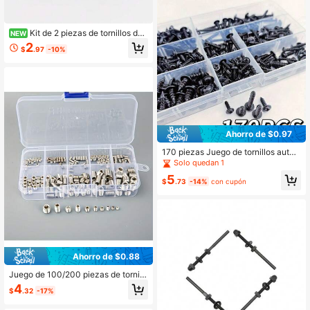
Kit de 2 piezas de tornillos de r
NEW
epuesto para asiento de inodoro, pe
2
$
.97
-10%
rnos de acero inoxidable de alta resi
stencia, apto para asiento de inodor
o baño/instalación
Ahorro de $0.97
170 piezas Juego de tornillos autorr
oscantes de tamaños M3/M4/M3.
Solo quedan 1
5/M4.8, tornillos de cabeza plana d
5
e acero al carbono negro, adecuad
$
.73
-14%
con cupón
os para muebles de madera
Ahorro de $0.88
Juego de 100/200 piezas de tornill
os de cabeza hexagonal, pernos de
4
$
.32
-17%
cabeza hexagonal, tornillos de fijaci
ón M3 M4 M5 M6 M8, adecuados p