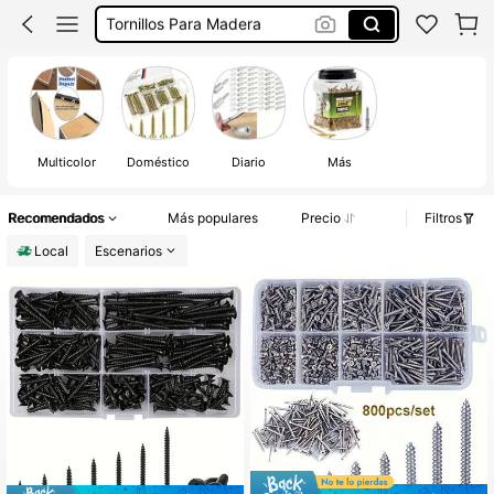
Tornillos Para Cuna
Tornillos Para Lentes
Tornillos Y Tuercas
Tornillos
Multicolor
Doméstico
Diario
Más
Recomendados
Más populares
Precio
Filtros
Local
Escenarios