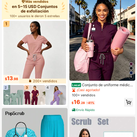
Más vendidos
en 5~15 USD Conjuntos
de exfoliación
100+ usuarios le dieron 5 estrellas
1
4
13
$
.98
200+ vendidos
Conjunto de uniforme médico
Local
2
3
4
de 2 piezas color vino tinto para mu
¡Casi agotado!
jer, de poliéster-spandex suave y el
100+ vendidos
ástico, con múltiples bolsillos y ajus
16
te cómodo
$
.28
-41%
Envío Rápido