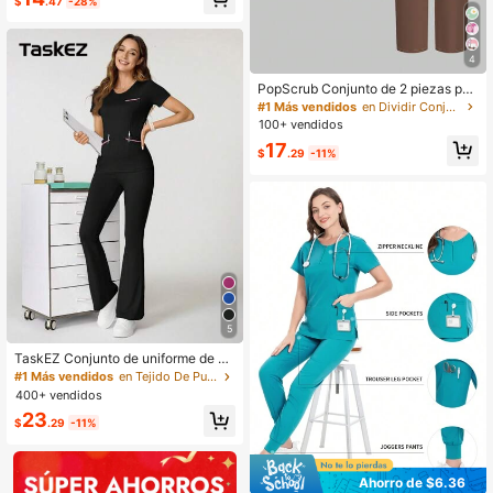
$
.47
-28%
4
PopScrub Conjunto de 2 piezas par
a mujer con top de trabajo de cuello
#1 Más vendidos
en Dividir Conjuntos de exfoliación
en V, manga corta, bolsillo y diseño
100+ vendidos
con abertura, estampado de graffiti
17
de oso marrón & oso blanco, pantal
$
.29
-11%
ones rectos marrones, conjunto de
pantalón casual, conjunto de unifor
me de enfermera para primavera/ve
rano
5
TaskEZ Conjunto de uniforme de pij
ama de manga corta de unicolor co
#1 Más vendidos
en Tejido De Punto Conjuntos de exfoliación
n bolsillo y pantalón largo minimalis
400+ vendidos
ta
23
$
.29
-11%
Ahorro de $6.36