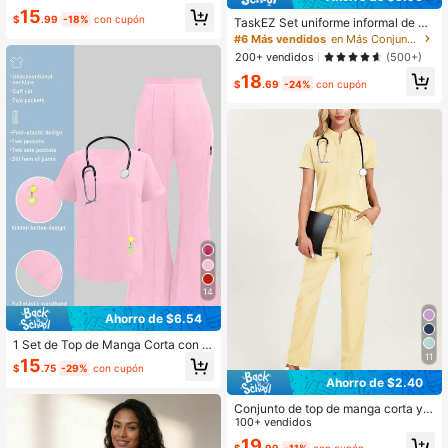
bolsillos, Ropa de trabajo para sala
15
$
.99
-18%
con cupón
de enfermería y cirugía, Ropa de tra
TaskEZ Set uniforme informal de 2
bajo para salón de belleza Primaver
piezas con blusa de manga corta c
#6 Más vendidos
en Más Conjuntos de uniforme médico para mujer (ta
a Otoño
on ribete en contraste y pantalón d
200+ vendidos
(500+)
e unicolor, conjuntos de ropa de tra
18
bajo
$
.69
-24%
con cupón
14
Ahorro de $6.54
1 Set de Top de Manga Corta con C
11
uello en V y Pantalones con Abertur
15
$
.75
-29%
con cupón
a, Traje de Trabajo con Bolsillos par
Ahorro de $2.40
a Hospital Veterinario, Clínica, Cuid
ado Privado Rosa Otoño
Conjunto de top de manga corta y p
antalones de unicolor para mujer, p
100+ vendidos
ara laboratorio, hospital, cuidado de
19
$
.99
-11%
con cupón