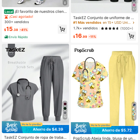
8
37
¡El favorito de nuestros client
Local
es! Conjuntos médicos transpirable
¡Casi agotado!
TaskEZ Conjunto de uniforme de sc
s para mujer, de secado rápido y aju
300+ vendidos
rubs de unicolor con top de manga
#1 Más vendidos
en 15+ USD Uniformes y uniformes médicos para mujeres
ste dinámico, con múltiples bolsillos
corta y pantalones
15
1.7k+ vendidos
(1000+)
y colores que no se desvanecen. Id
$
.38
-41%
eales para todas las estaciones.
16
$
.99
-11%
Envío Rápido
12
6
Ahorro de $4.39
Ahorro de $5.72
TaskEZ Conjunto de ropa de trabajo
PopScrub Abeja linda, blusa de unif