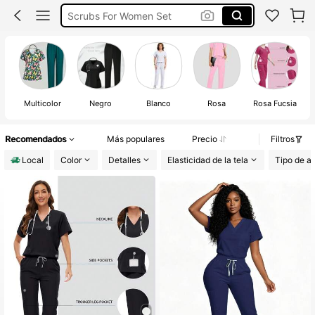
Scrubs De Mujer
Uniformes De Enfermería
Uniforme De Enfemera
Multicolor
Negro
Blanco
Rosa
Rosa Fucsia
Recomendados
Más populares
Precio
Filtros
Local
Color
Detalles
Elasticidad de la tela
Tipo de aj