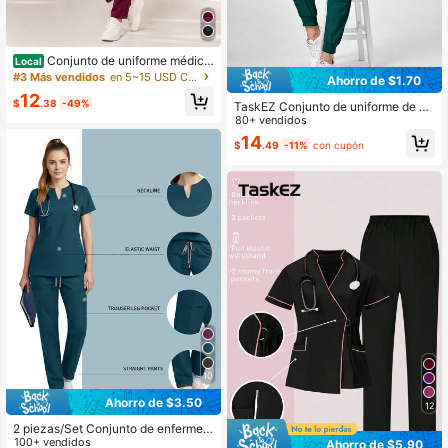
Conjunto de uniforme médico
Local
para mujer, top con cuello en V y pa
#3 Más vendidos
en 5~15 USD Conjuntos de exfoliación
Ahorro de $1.70
ntalones cargo, conjunto de 2 pieza
12
s, uniforme de enfermería con múlti
$
.38
-49%
TaskEZ Conjunto de uniforme de en
ples bolsillos para dentista, veterina
fermería de unicolor con top de man
80+ vendidos
rio, médico, negro
ga corta y pantalones
14
$
.49
-11%
con cupón
10
Ahorro de $3.50
12
2 piezas/Set Conjunto de enfermer
a para mujer, Top + Pantalones con
100+ vendidos
Ahorro de $5.90