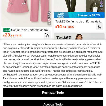
13
Ahorro de $7.25
TaskEZ Conjunto de uniforme de tra
9
bajo de mujer con top de manga lar
14
$
.84
-33%
ga de cuello redondo y bolsillo de a
Conjunto de uniforme de trab
Local
botonadura única, y pantalones. Co
ajo elástico para mujer con cuello e
23
njunto de ropa de trabajo para muje
$
.88
-41%
n V, top y pantalones con cordón y
r en color verde oliva
bolsillos para spa, salón, peluquería
canina y estética
Utilizamos cookies y tecnologías similares en nuestro sitio web para brindar el servicio
que solicitas y ofrecerte la mejor experiencia de sitio web posible. Puedes "Rechazar
todo", "Aceptar todo" o establecer tu preferencia de cookies en cualquier momento a tu
elección. Al seleccionar "Aceptar todo", estableceremos todas las cookies opcionales,
que nos ayudan a analizar el tráfico, ofrecer funcionalidades mejoradas y personalizar
el contenido y los anuncios para complementar tu experiencia de compra con SHEIN.
Al seleccionar "Rechazar todo", permites el uso de cookies estrictamente necesarias
que hacen que nuestro sitio web funcione. Puedes desactivarlas cambiando la
configuración de tu navegador, pero esto puede afectar el funcionamiento del sitio web.
Para obtener más información sobre las cookies que utilizamos y para ajustar tus
configuraciones de cookies opcionales, selecciona "Administrar cookies". Para obtener
más información sobre cómo procesamos los datos que recopilamos,
Rechazar Todo
1
0
TaskEZ Conjunto de dos piezas de
Aceptar Todo