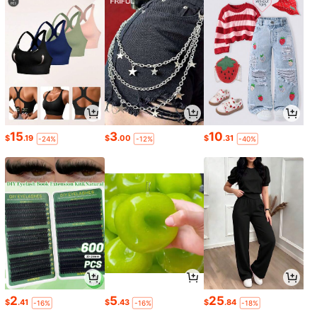
15
3
10
$
.19
$
.00
$
.31
-24%
-12%
-40%
2
5
25
$
.41
$
.43
$
.84
-16%
-16%
-18%