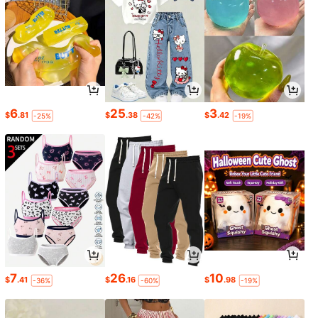
6
25
3
$
.81
$
.38
$
.42
-25%
-42%
-19%
7
26
10
$
.41
$
.16
$
.98
-36%
-60%
-19%