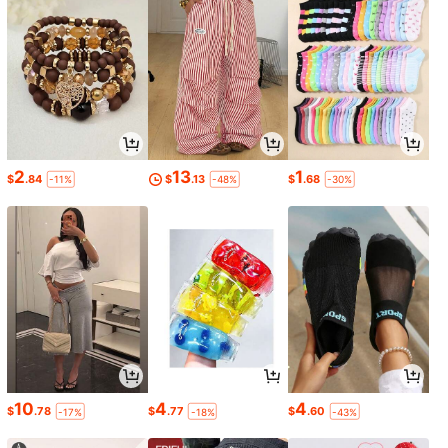
2
13
1
$
.84
$
.13
$
.68
-11%
-48%
-30%
10
4
4
$
.78
$
.77
$
.60
-17%
-18%
-43%