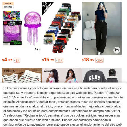
4
15
18
$
.37
$
.79
$
.35
-5%
-11%
-20%
Utilizamos cookies y tecnologías similares en nuestro sitio web para brindar el servicio
que solicitas y ofrecerte la mejor experiencia de sitio web posible. Puedes "Rechazar
todo", "Aceptar todo" o establecer tu preferencia de cookies en cualquier momento a tu
elección. Al seleccionar "Aceptar todo", estableceremos todas las cookies opcionales,
que nos ayudan a analizar el tráfico, ofrecer funcionalidades mejoradas y personalizar
el contenido y los anuncios para complementar tu experiencia de compra con SHEIN.
Al seleccionar "Rechazar todo", permites el uso de cookies estrictamente necesarias
que hacen que nuestro sitio web funcione. Puedes desactivarlas cambiando la
12
12
11
configuración de tu navegador, pero esto puede afectar el funcionamiento del sitio web.
$
.79
$
.09
$
.79
-11%
-11%
-11%