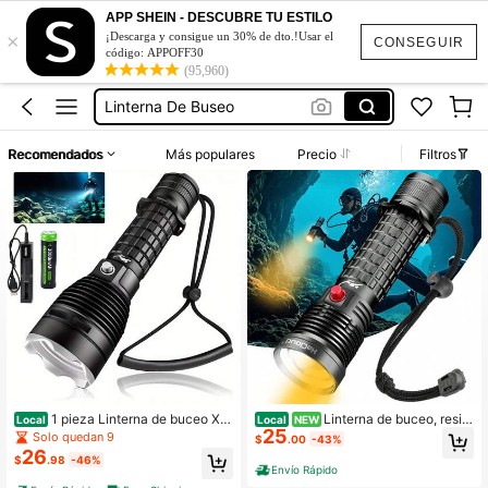
Linterna Acuaticas
APP SHEIN - DESCUBRE TU ESTILO
×
¡Descarga y consigue un 30% de dto.!Usar el
Linterna De Buceo
CONSEGUIR
código: APPOFF30
(95,960)
Linterna De Buseo
Linterna Acuatica
Linterna De Buceo Profesional
Recomendados
Más populares
Precio
Filtros
Linterna Acuaticas
Linterna De Buceo
1 pieza Linterna de buceo XH
Linterna de buceo, resist
Local
Local
NEW
25
P70.2 de alta luminosidad - Luz de
ente al agua IPX8, hasta 1000 lúme
Solo quedan 9
$
.00
-43%
buceo impermeable IPX8 de 3 mod
nes, luz blanca y amarilla cálida (m
26
$
.98
-46%
os con batería 18650 y cargador US
odos de luz duales), interruptor mag
Envío Rápido
B para acampada al aire libre/snork
nético, recargable mediante carga