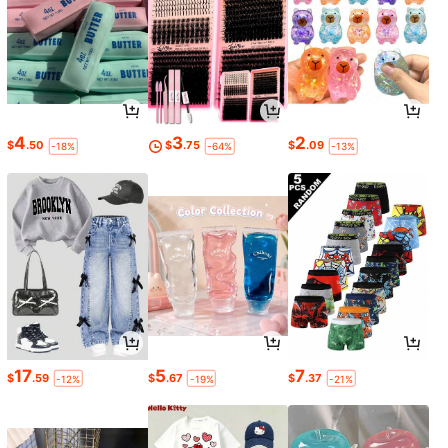
4
3
2
$
.50
$
.75
$
.09
-18%
-64%
-13%
17
5
7
$
.59
$
.67
$
.37
-12%
-19%
-21%