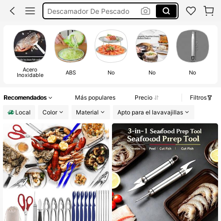
Descamador De Pescado
Limpiador De Camaron
Cosina
Cocina
Acero
ABS
No
No
No
Inoxidable
Recomendados
Más populares
Precio
Filtros
Local
Color
Material
Apto para el lavavajillas