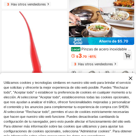
s, magdalenas, galletas, postres, pa
3
Hay otros vendedores
steles
Ahorro de $5.70
Pinzas de acero inoxidable pa
Local
ra platos calientes para microonda
3
$
.70
-61%
s, horno y freidora de aire, elevador
de platos y cuencos antideslizante
3
Hay otros vendedores
con almohadillas de silicona, pinza
compacta para bandejas de pizza p
ara platos calientes, bandejas y vap
oreras
Utilizamos cookies y tecnologías similares en nuestro sitio web para brindar el servicio
que solicitas y ofrecerte la mejor experiencia de sitio web posible. Puedes "Rechazar
todo", "Aceptar todo" o establecer tu preferencia de cookies en cualquier momento a tu
elección. Al seleccionar "Aceptar todo", estableceremos todas las cookies opcionales,
Juego de 2 dispositivos para
Local
que nos ayudan a analizar el tráfico, ofrecer funcionalidades mejoradas y personalizar
desengrasar camarones HIC Harold
Solo quedan 4
el contenido y los anuncios para complementar tu experiencia de compra con SHEIN.
Import Co. Inc 509-HIC
Al seleccionar "Rechazar todo", permites el uso de cookies estrictamente necesarias
13
$
.12
que hacen que nuestro sitio web funcione. Puedes desactivarlas cambiando la
Envío Rápido
Free Shipping
configuración de tu navegador, pero esto puede afectar el funcionamiento del sitio web.
Para obtener más información sobre las cookies que utilizamos y para ajustar tus
configuraciones de cookies opcionales, selecciona "Administrar cookies". Para obtener
1