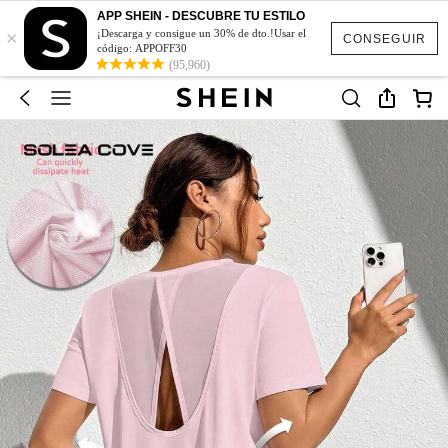
APP SHEIN - DESCUBRE TU ESTILO
×
¡Descarga y consigue un 30% de dto.!Usar el
CONSEGUIR
código: APPOFF30
(95,960)