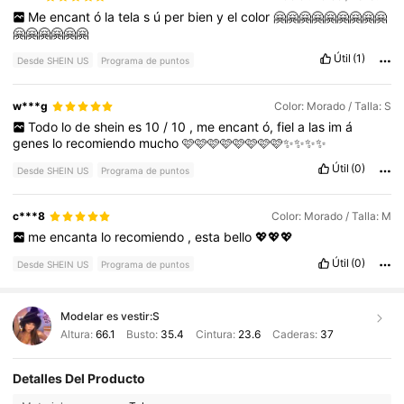
Me
encant
ó
la
tela
s
ú
per
bien
y
el
color
🤗🤗🤗🤗🤗🤗🤗🤗🤗
🤗🤗🤗🤗🤗🤗
Útil
(1)
Desde SHEIN US
Programa de puntos
w***g
Color: Morado / Talla: S
Todo
lo
de
shein
es
10
/
10
,
me
encant
ó,
fiel
a
las
im
á
genes
lo
recomiendo
mucho
🩷🩷🩷🩷🩷🩷🩷🩷✨✨✨✨
Útil
(0)
Desde SHEIN US
Programa de puntos
c***8
Color: Morado / Talla: M
me
encanta
lo
recomiendo
,
esta
bello
💖💖💖
Útil
(0)
Desde SHEIN US
Programa de puntos
Modelar es vestir:
S
Altura:
66.1
Busto:
35.4
Cintura:
23.6
Caderas:
37
Detalles Del Producto