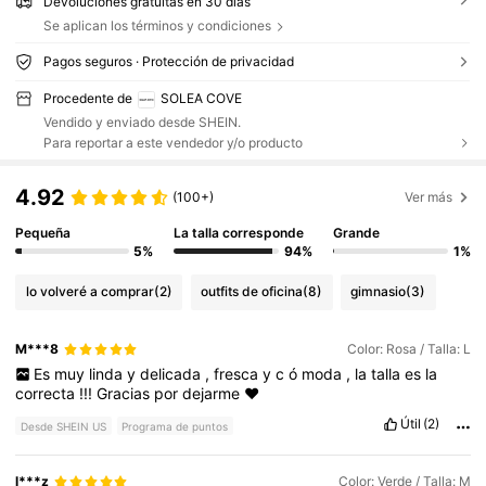
Devoluciones gratuitas en 30 días
Se aplican los términos y condiciones
Pagos seguros · Protección de privacidad
Procedente de
SOLEA COVE
Vendido y enviado desde SHEIN.
Para reportar a este vendedor y/o producto
4.92
(100+)
Ver más
Pequeña
La talla corresponde
Grande
5%
94%
1%
lo volveré a comprar
(2)
outfits de oficina
(8)
gimnasio
(3)
M***8
Color: Rosa / Talla: L
Es
muy
linda
y
delicada
,
fresca
y
c
ó
moda
,
la
talla
es
la
correcta
!!!
Gracias
por
dejarme
❤️
Útil
(2)
Desde SHEIN US
Programa de puntos
l***z
Color: Verde / Talla: M