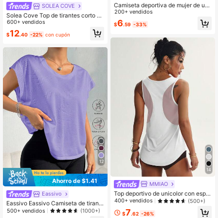
Camiseta deportiva de mujer de uni
SOLEA COVE
color - Cuello redondo, ligera, de m
200+ vendidos
Solea Cove Top de tirantes corto y
anga corta, mezcla de poliéster elá
6
sin mangas de unicolor para yoga
600+ vendidos
$
.59
-33%
stico, adecuada para primavera y v
12
erano, estilo básico suelto teñido, bl
$
.40
-22%
con cupón
usa casual de media manga
12
14
Ahorro de $1.41
MMIAO
Top deportivo de unicolor con espal
Eassivo
da hueca, chaleco de fitness, atuen
400+ vendidos
(500+)
Eassivo Eassivo Camiseta de tirant
do para juegos
es holgada para mujer para yoga, ru
500+ vendidos
7
(1000+)
$
.62
-26%
nning, fitness y deportes