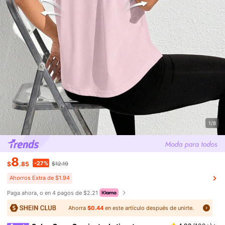
1/8
8
-27%
$
.85
$12.19
Ahorros Extra de $1.94
Paga ahora, o en 4 pagos de $2.21
Ahorra
$0.44
en este artículo después de unirte.