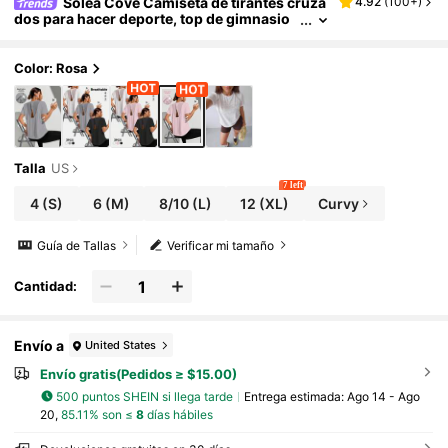
Solea Cove Camiseta de tirantes cruza
4.92
(
100+
)
dos para hacer deporte, top de gimnasio
para mujeres
Color: Rosa
Talla
US
7 left
4
(S)
6
(M)
8/10
(L)
12
(XL)
Curvy
Guía de Tallas
Verificar mi tamaño
Cantidad:
Envío a
United States
Envío gratis(Pedidos ≥ $15.00)
500 puntos SHEIN si llega tarde
Entrega estimada:
Ago 14 - Ago
20,
85.11% son ≤
8
días hábiles