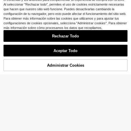
Al seleccionar "Rechazar todo", permites el uso de cookies estrictamente necesarias
que hacen que nuestro sitio web funcione. Puedes desactivarlas cambiando la
configuración de tu navegador, pero esto puede afectar el funcionamiento del sitio web.
Para obtener más información sobre las cookies que utilizamos y para ajustar tus
configuraciones de cookies opcionales, selecciona "Administrar cookies". Para obtener
más información sobre cómo procesamos los datos que recopilamos,
Rechazar Todo
Aceptar Todo
5
Administrar Cookies
¡27% DE DESCUENTO!
AÑADIR A LA BOLSA
Ahorro de $3.09
8
OutZeal
Conjunto de yoga estilo jacquard c
asual para ejercicio y baile, top de e
200+ vendidos
OutZeal Camisetas deportivas para
ntrenamiento suelto y profesional c
mujer, diseño de malla activa, camis
80+ vendidos
9
$
.57
-17%
on espalda abierta para gimnasio. T
eta rosa de verano casual para yog
9
op de entrenamiento blanco suelto
$
.60
-24%
a
y estilizador de manga corta con es
palda abierta, camiseta de entrena
miento y pilates negra para mujer