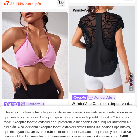
7
$
.88
-15%
con cupón
4
WanderVale
WanderVale Camiseta deportiva de
Slayform
manga corta para mujer con parche
600+ vendidos
(100+)
Slayform 1 pieza Sujetador tip
NEW
s de malla transparente y estampad
Utilizamos cookies y tecnologías similares en nuestro sitio web para brindar el servicio
o camisola para mujer con relleno e
6
8
o flocado
$
.37
-34%
$
.49
-11%
que solicitas y ofrecerte la mejor experiencia de sitio web posible. Puedes "Rechazar
xtraíble, adecuado para correr, cicli
todo", "Aceptar todo" o establecer tu preferencia de cookies en cualquier momento a tu
smo, fitness, actividades casuales a
l aire libre y uso diario, nuevo estilo
elección. Al seleccionar "Aceptar todo", estableceremos todas las cookies opcionales,
de alta demanda para primavera, ve
que nos ayudan a analizar el tráfico, ofrecer funcionalidades mejoradas y personalizar
rano, otoño e invierno
el contenido y los anuncios para complementar tu experiencia de compra con SHEIN.