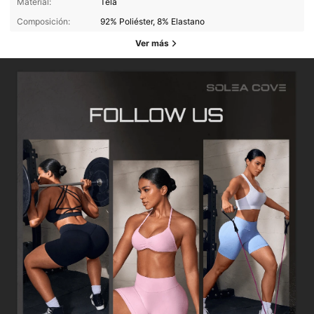
Material:
Tela
Composición:
92% Poliéster, 8% Elastano
Ver más