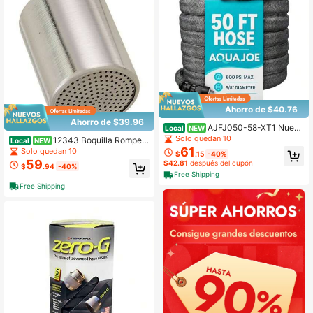
Ahorro de $40.76
Ahorro de $39.96
AJFJ050-58-XT1 Nuev
Local
NEW
o y Mejorado - Manguera de Jardín
Solo quedan 10
12343 Boquilla Rompea
Local
NEW
FiberJacket de 50 pies x 5/8 de pul
guas de Aluminio Resistente
61
Solo quedan 10
$
.15
-40%
gada
59
$42.81
después del cupón
$
.94
-40%
Free Shipping
Free Shipping