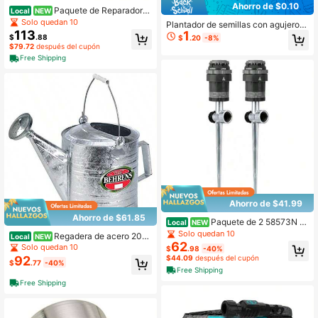
Ahorro de $0.10
Paquete de Reparador d
Local
NEW
e Manguera de Latón Resistente de
Solo quedan 10
Plantador de semillas con agujeros
5/8-In. a 3/4-In. con Abrazadera de
113
1
perforados, especializado para la si
$
.88
$
.20
-8%
Acero Inoxidable
embra de semillas de canola, planta
$79.72
después del cupón
dor de semillas de canola, perforad
Free Shipping
or manual de agujeros para plántula
s de vegetales, herramienta de jardi
nería multifuncional pequeña para fl
ores y vegetales
Ahorro de $41.99
Ahorro de $61.85
Paquete de 2 58573N H
Local
NEW
2O-Six - Aspersor con Clavo en T d
Solo quedan 10
Regadera de acero 208,
Local
NEW
e Metal
62
plateada
Solo quedan 10
$
.98
-40%
92
$44.09
después del cupón
$
.77
-40%
Free Shipping
Free Shipping