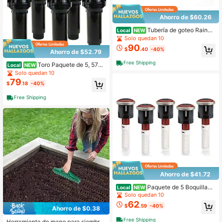
Ahorro de $60.26
Tubería de goteo Rainbir
Local
NEW
d XFD0912100 12" X 100'
Solo quedan 10
90
$
.40
-40%
Ahorro de $52.79
Free Shipping
Toro Paquete de 5, 570
Local
NEW
3" con Boquilla Media de 15'
Solo quedan 10
79
$
.18
-40%
Free Shipping
Ahorro de $41.72
Paquete de 5 Boquillas
Local
NEW
Hunter MP Rotator MP1000 90-21
Solo quedan 10
0 8'-15
62
$
.59
-40%
Ahorro de $0.38
Free Shipping
Herramienta de mano para siembra