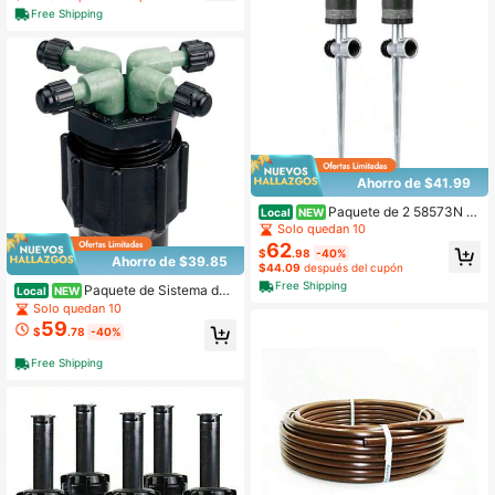
Free Shipping
Ahorro de $41.99
Paquete de 2 58573N H
Local
NEW
2O-Six - Aspersor con Clavo en T d
Solo quedan 10
e Metal
62
$
.98
-40%
Ahorro de $39.85
$44.09
después del cupón
Free Shipping
Paquete de Sistema de
Local
NEW
Riego por Goteo con Manifold de 4
Solo quedan 10
Puertos, Tubo de Goteo de 1/4" - 67
59
$
.78
-40%
025
Free Shipping