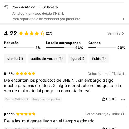
Procedente de
Selamara
Vendido y enviado desde SHEIN.
Para reportar a este vendedor y/o producto
4.22
(27)
Ver más
Pequeña
La talla corresponde
Grande
5%
66%
29%
sin olor
(1)
outfits de verano
(1)
ligero
(1)
fluido
(1)
B***o
Color: Naranja / Talla: L
Me
encantan
los
productos
de
SHEIN
,
sin
embargo
traigo
mucho
para
mis
clientes
.
Si
alg
ú
n
producto
no
me
gusta
o
lo
veo
de
mal
material
pongo
un
comentario
real
.
Útil
(0)
Desde SHEIN US
Programa de puntos
p***6
Color: Naranja / Talla: XL
Fiel
a
las
im
á
genes
llego
en
el
tiempo
estimado
Útil
(0)