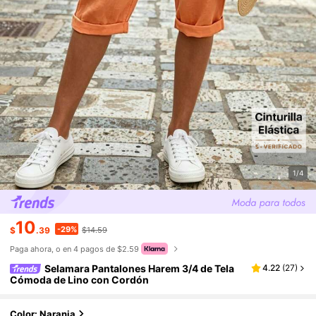
1/4
10
-29%
$
.39
$14.59
Paga ahora, o en 4 pagos de $2.59
Selamara Pantalones Harem 3/4 de Tela
4.22
(
27
)
Cómoda de Lino con Cordón
Color: Naranja