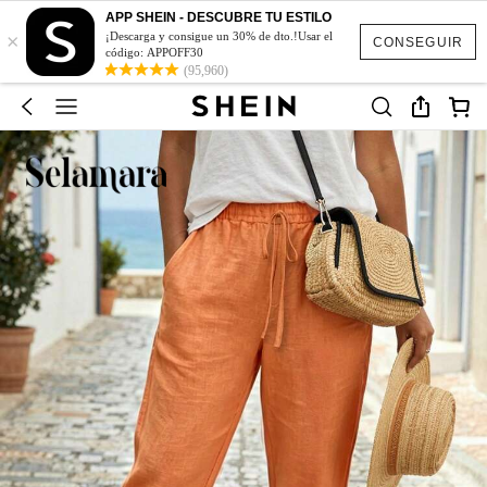
APP SHEIN - DESCUBRE TU ESTILO
×
¡Descarga y consigue un 30% de dto.!Usar el
CONSEGUIR
código: APPOFF30
(95,960)