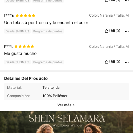
Desde SHEIN US
Programa de puntos
f***s
Color: Naranja / Talla: M
Una
tela
s
ú
per
fresca
y
le
encanta
el
color
Útil
(0)
Desde SHEIN US
Programa de puntos
l***t
Color: Naranja / Talla: M
Me
gusta
mucho
Útil
(0)
Desde SHEIN US
Programa de puntos
Detalles Del Producto
Material:
Tela tejida
Composición:
100% Poliéster
Ver más