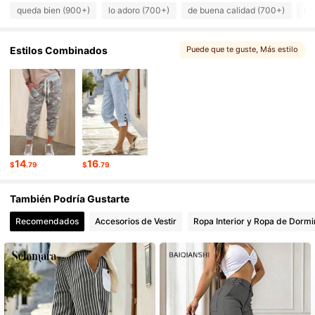
26K Seguidores
4.42
queda bien (900+)
lo adoro (700+)
de buena calidad (700+)
mu
Estilos Combinados
Puede que te guste
, Más estilo
26K Seguidores
4.42
26K Seguidores
4.42
26K Seguidores
4.42
14
16
$
.79
$
.79
26K Seguidores
4.42
También Podría Gustarte
Recomendados
Accesorios de Vestir
Ropa Interior y Ropa de Dormi