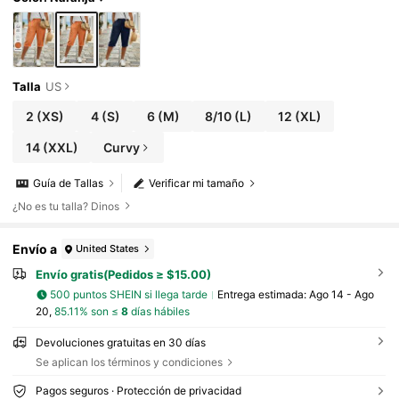
Talla
US
2
(XS)
4
(S)
6
(M)
8/10
(L)
12
(XL)
14
(XXL)
Curvy
Guía de Tallas
Verificar mi tamaño
¿No es tu talla? Dinos
Envío a
United States
Envío gratis(Pedidos ≥ $15.00)
500 puntos SHEIN si llega tarde
Entrega estimada:
Ago 14 - Ago
20,
85.11% son ≤
8
días hábiles
Devoluciones gratuitas en 30 días
Se aplican los términos y condiciones
Pagos seguros · Protección de privacidad