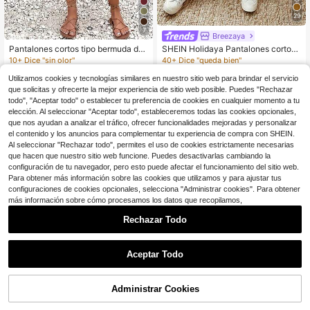
29
7
Breezaya
Pantalones cortos tipo bermuda de
SHEIN Holidaya Pantalones cortos
tela tejida para mujer, pantalones c
de lino casuales con cordón para m
10+ Dice "sin olor"
40+ Dice "queda bien"
apri de pierna recta cómodos, esen
ujer, nuevos para el verano, con tel
60+ vendidos
100+ vendidos
cial de otoño y verano
a de algodón y lino texturizada, cint
Utilizamos cookies y tecnologías similares en nuestro sitio web para brindar el servicio
7
10
$
.64
-34%
$
.39
-29%
ura con cordón y detalles de doblad
que solicitas y ofrecerte la mejor experiencia de sitio web posible. Puedes "Rechazar
illo enrollado para un aspecto relaja
todo", "Aceptar todo" o establecer tu preferencia de cookies en cualquier momento a tu
do pero elegante. Adecuados para s
elección. Al seleccionar "Aceptar todo", estableceremos todas las cookies opcionales,
alidas diarias, vacaciones u ocasio
que nos ayudan a analizar el tráfico, ofrecer funcionalidades mejoradas y personalizar
nes casuales, estos son pantalones
el contenido y los anuncios para complementar tu experiencia de compra con SHEIN.
cortos versátiles con cordón, pantal
Al seleccionar "Rechazar todo", permites el uso de cookies estrictamente necesarias
ones de calidad color caqui y panta
lones holgados que estilizan la figur
que hacen que nuestro sitio web funcione. Puedes desactivarlas cambiando la
a.
configuración de tu navegador, pero esto puede afectar el funcionamiento del sitio web.
Para obtener más información sobre las cookies que utilizamos y para ajustar tus
configuraciones de cookies opcionales, selecciona "Administrar cookies". Para obtener
más información sobre cómo procesamos los datos que recopilamos,
Rechazar Todo
Aceptar Todo
Administrar Cookies
¡29% DE DESCUENTO!
AÑADIR A LA BOLSA
7
11