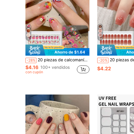
8
14
Ahorro de $1.64
Aho
20 piezas de calcomanías de uñas transparentes de base, requieren curado con lámpara UV, calidad de salón duradera, calcomanías de uñas con forma de libro rojo del mismo estilo adecuadas para las uñas de los dedos
20 piezas de pegatinas de gel semi-curadas para uñas, calcomanías de uñas de calidad d
-28%
-20%
$4.16
100+ vendidos
$4.22
con cupón