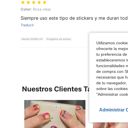
Color: Rosa vieja
Color:
Rosa vieja
Siempre uso este tipo de stickers y me duran to
Traducir
Desde SHEIN US
Programa de puntos
Utilizamos cookies
ofrecerte la mejo
Ver Más Re
tu preferencia de
estableceremos to
funcionalidades m
de compra con SH
necesarias que h
de tu navegador, 
Nuestros Clientes También Vie
sobre las cookies
"Administrar coo
Administrar 