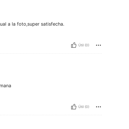
al a la foto,super satisfecha.
Útil (0)
emana
Útil (0)