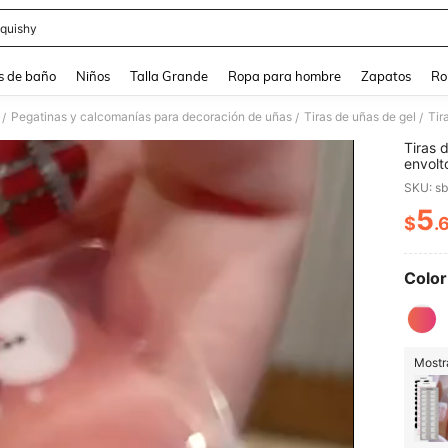
quishy
and down arrow keys to navigate search Búsqueda reciente and Busca y Encuentr
s de baño
Niños
Talla Grande
Ropa para hombre
Zapatos
Ro
Pegatinas y calcomanías para decoración de uñas
Tiras de uñas de gel
/
/
/
Tiras 
envolt
pegati
SKU: s
con lu
5
$
.
PR
Color
Mostra