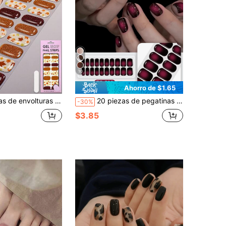
10
Ahorro de $1.65
 hoja de arce, tiras de gel autoadhesivas con purpurina de otoño, perfectas para atuendos de otoño de mujeres y arte de uñas DIY.
20 piezas de pegatinas de gel semi-curadas para uñas, envolturas de uñas de calidad de salón de larga duración, fáciles de aplicar y quitar, requiere lámpara UV
-30%
$3.85