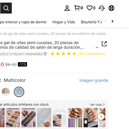
0
0
a. Press Enter to select.
pa interior y ropa de dormir
Hogar y Vida
Bisutería Y Accesorios
Be
Tiras de gel de uñas semi curadas, 20 piezas de envoltorios de calidad de salón de larga duración, pegatinas de gel de uñas de fácil aplicación y remoción con luz UV
de gel de uñas semi curadas, 20 piezas de
orios de calidad de salón de larga duración,
nas de gel de uñas de fácil aplicación y remoción
b260212162401146946962
(34 Comentarios)
z UV
60
$6.30
-11%
ICE AND AVAILABILITY
:
Multicolor
Imagen grande
r artículos similares con stock
Ver todo