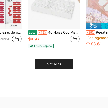
ara manicura DIY, fácil de usar, uñas de calidad de salón en casa [requiere curado con lámpara UV] Suministros para uñas
40 Hojas 600 Piezas de Pestañas Adhesivas para Uñas, 15 Tamaños Ultra & Pegatinas de Uñas a Prueba de Agua, Pestañas Adhesivas de Doble Cara para Manicura KJ38
Pegatinas de uñas de gel semi-curado estilo francés, requiere
Local
-45%
-25%
¡Casi agotado
$4.97
ndidos
$3.61
Envío Rápido
Ver Más