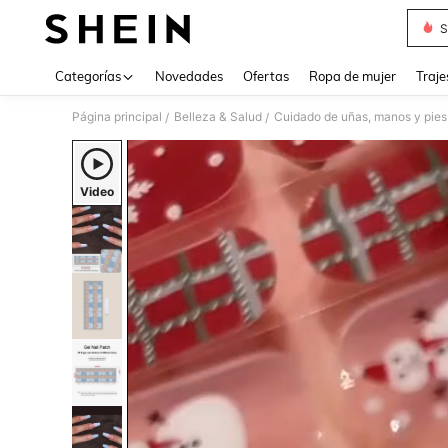
S
Use up 
Categorías
Novedades
Ofertas
Ropa de mujer
Traje
Página principal
Belleza & Salud
Cuidado de uñas, manos y pies
/
/
Video