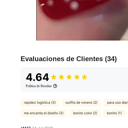
Evaluaciones de Clientes
(34)
4.64
Política de Reseñas
rapidez logística (3)
outfits de verano (2)
para uso diari
me encanta el diseño (3)
bonito color (2)
bonito (1)
a***2
24 Jul,2026