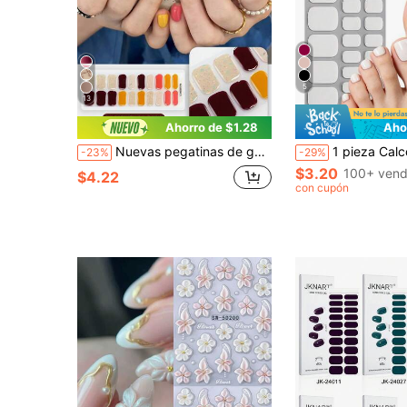
5
13
Ahorro de $1.28
Aho
Nuevas pegatinas de gel semi-curado para uñas de los pies de verano, diseño brillante con purpurina, en stock al por mayor, resistentes al agua y de larga duración
1 pieza Calcomanía para uñas de los pies blanca, no se necesita curado UV, calcomanía de arte de uñas de l
-23%
-29%
$3.20
100+ vend
$4.22
con cupón