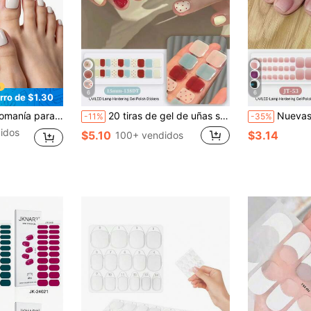
6
6
rro de $1.30
os pies de estilo minimalista clásico, autoadhesiva fácil de aplicar, adecuada para mujeres y niñas DIY
20 tiras de gel de uñas semi-curadas, calidad de salón, de larga duración, fáciles de aplicar y retirar, requieren curado con lámpara UV
Nuevas calcomanías de uñas de gel semi-curado p
-11%
-35%
idos
$5.10
$3.14
100+ vendidos