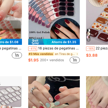
5
rro de $1.08
Ahorro de $1.35
e salón de larga duración, fáciles de aplicar y quitar, compatibles con lámpara UV
16 piezas de pegatinas de gel de uñas semi-curadas, rojas de otoño/invierno, autoadhesivas para cubrir toda la uña, compatibles con todas las lámparas de uñas, pegatinas decorativas de uñas DIY, adecuadas para uso en salones de uñas y mujeres y niñas, calidad de salón, fácil de aplicar, ideal para manicura casera DIY de mujeres
22 piezas de envolturas de uñas de gel sin UV con diseño de
-41%
-16%
en Tiras de gel para uñas
#3 Más vendidos
$3.88
$1.95
200+ vendidos