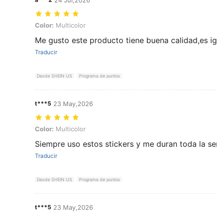
Color: Multicolor
Color:
Multicolor
Me gusto este producto tiene buena calidad,es igu
Traducir
Desde SHEIN US
Programa de puntos
t***5
23 May,2026
Color: Multicolor
Color:
Multicolor
Siempre uso estos stickers y me duran toda la s
Traducir
Desde SHEIN US
Programa de puntos
t***5
23 May,2026