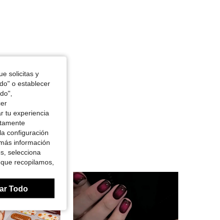
e solicitas y
odo" o establecer
do",
cer
r tu experiencia
ctamente
la configuración
 más información
es, selecciona
 que recopilamos,
ar Todo