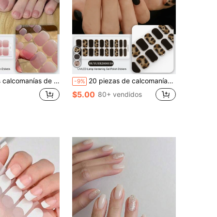
ara el verano, diseño con destellos brillantes, en stock al por mayor, resistente al agua y de larga duración
20 piezas de calcomanías de uñas transparentes de base, requieren curado con lámpara UV, calidad de salón, calcomanías de uñas con temática de libro rojo del mismo estilo adecuadas para las puntas de los dedos
-9%
$5.00
80+ vendidos