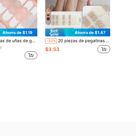
11
Ahorro de $1.19
Ahorro de $1.67
 lámpara, suministros de arte de uñas DIY para mujeres, fácil de usar, duradero, resistente a arañazos y accesorios de uñas suaves
20 piezas de pegatinas de gel semi-curado para uñas, calidad de salón duradera, fáciles de aplicar y quitar, requiere curado con luz UV
-32%
!
$3.53