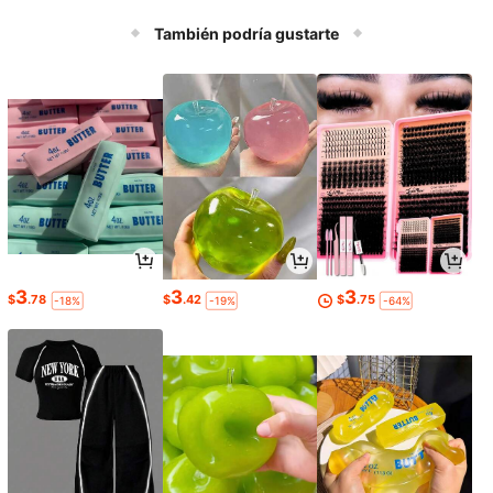
corto, camisón, lencería sexy, ropa
de dormir sexy, ropa interior íntima.
También podría gustarte
3
3
3
$
.78
$
.42
$
.75
-18%
-19%
-64%