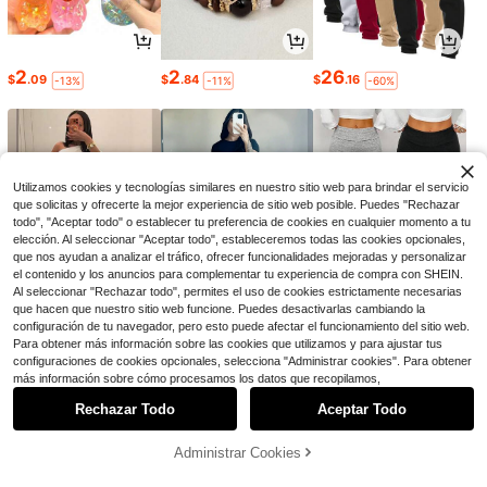
2
2
26
$
.09
$
.84
$
.16
-13%
-11%
-60%
Utilizamos cookies y tecnologías similares en nuestro sitio web para brindar el servicio
que solicitas y ofrecerte la mejor experiencia de sitio web posible. Puedes "Rechazar
todo", "Aceptar todo" o establecer tu preferencia de cookies en cualquier momento a tu
elección. Al seleccionar "Aceptar todo", estableceremos todas las cookies opcionales,
que nos ayudan a analizar el tráfico, ofrecer funcionalidades mejoradas y personalizar
el contenido y los anuncios para complementar tu experiencia de compra con SHEIN.
Al seleccionar "Rechazar todo", permites el uso de cookies estrictamente necesarias
que hacen que nuestro sitio web funcione. Puedes desactivarlas cambiando la
10
18
9
configuración de tu navegador, pero esto puede afectar el funcionamiento del sitio web.
$
.78
$
.35
$
.79
-17%
-20%
-12%
Para obtener más información sobre las cookies que utilizamos y para ajustar tus
configuraciones de cookies opcionales, selecciona "Administrar cookies". Para obtener
1
más información sobre cómo procesamos los datos que recopilamos,
0
Rechazar Todo
Aceptar Todo
Administrar Cookies
Volver al principio