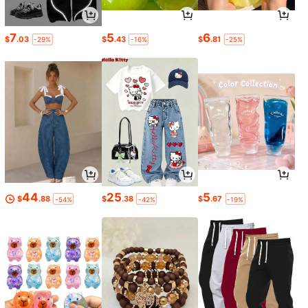
7
5
6
$
.03
$
.43
$
.81
-29%
-16%
-25%
44
25
5
$
.88
$
.38
$
.67
-54%
-42%
-19%