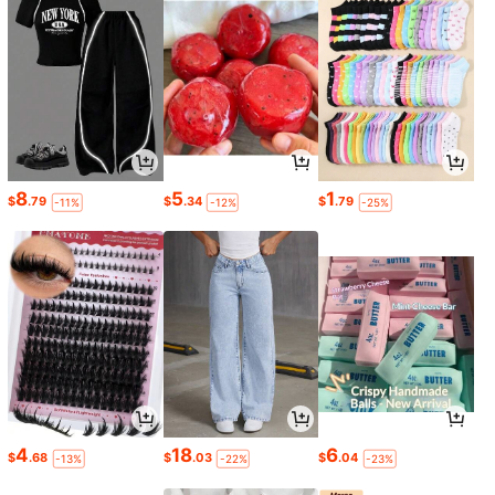
8
5
1
$
.79
$
.34
$
.79
-11%
-12%
-25%
4
18
6
$
.68
$
.03
$
.04
-13%
-22%
-23%