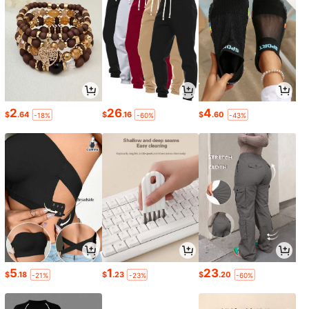
2
26
4
$
.64
$
.16
$
.60
-18%
-60%
-43%
5
1
23
$
.18
$
.23
$
.20
-21%
-23%
-60%