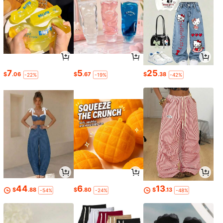
7
5
25
$
.06
$
.67
$
.38
-22%
-19%
-42%
44
6
13
$
.88
$
.80
$
.13
-54%
-24%
-48%