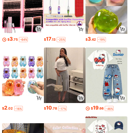
3
17
3
$
.75
$
.13
$
.42
-64%
-25%
-19%
2
10
19
$
.02
$
.78
$
.66
-16%
-17%
-46%