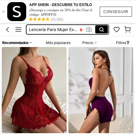
APP SHEIN - DESCUBRE TU ESTILO
×
Vestidos De Dormir
¡Descarga y consigue un 30% de dto.!Usar el
CONSEGUIR
código: APPOFF30
Lencería
(95,960)
Lencería Para Mujer Exótica
Lenceria Para Mujer Exótica
Recomendados
Más populares
Precio
Filtros
Sb2411298599437017
Vestidos De Dormir
Lencería