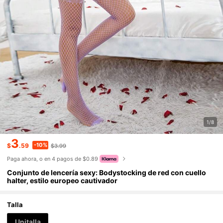
1/8
3
-10%
$
.59
$3.99
Paga ahora, o en 4 pagos de $0.89
Conjunto de lencería sexy: Bodystocking de red con cuello
halter, estilo europeo cautivador
Talla
Unitalla