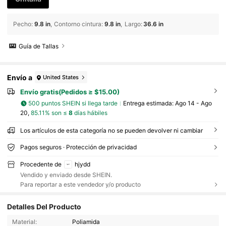
Pecho
:
9.8 in
Contorno cintura
:
9.8 in
Largo
:
36.6 in
Guía de Tallas
Envío a
United States
Envío gratis(Pedidos ≥ $15.00)
500 puntos SHEIN si llega tarde
Entrega estimada:
Ago 14 - Ago
20,
85.11% son ≤
8
días hábiles
Los artículos de esta categoría no se pueden devolver ni cambiar
Pagos seguros · Protección de privacidad
Procedente de
hjydd
Vendido y enviado desde SHEIN.
Para reportar a este vendedor y/o producto
Detalles Del Producto
28 Seguidores
4.60
Material:
Poliamida