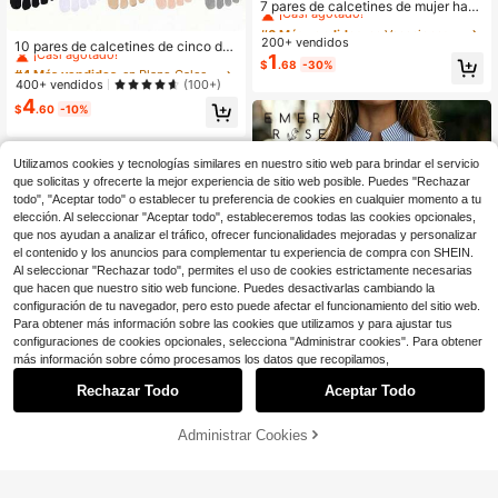
¡Casi agotado!
7 pares de calcetines de mujer hast
a la rodilla, calcetines de tubo largo
#6 Más vendidos
#6 Más vendidos
en Vacaciones Calcetines por encima de la pantorri
en Vacaciones Calcetines por encima de la pantorri
#4 Más vendidos
en Plano Calcetines de punta para mujer
de alta elasticidad y transpirables, c
200+ vendidos
¡Casi agotado!
¡Casi agotado!
¡Casi agotado!
10 pares de calcetines de cinco de
alcetines blancos puros para uso di
1
dos con compresión y corte bajo in
#6 Más vendidos
en Vacaciones Calcetines por encima de la pantorri
#4 Más vendidos
#4 Más vendidos
en Plano Calcetines de punta para mujer
en Plano Calcetines de punta para mujer
$
.68
-30%
ario, estilo preppy y uso cotidiano
visible, antideslizantes, para mujer, i
¡Casi agotado!
¡Casi agotado!
¡Casi agotado!
400+ vendidos
(100+)
deal para la escuela
4
#4 Más vendidos
en Plano Calcetines de punta para mujer
$
.60
-10%
¡Casi agotado!
Utilizamos cookies y tecnologías similares en nuestro sitio web para brindar el servicio
que solicitas y ofrecerte la mejor experiencia de sitio web posible. Puedes "Rechazar
todo", "Aceptar todo" o establecer tu preferencia de cookies en cualquier momento a tu
elección. Al seleccionar "Aceptar todo", estableceremos todas las cookies opcionales,
que nos ayudan a analizar el tráfico, ofrecer funcionalidades mejoradas y personalizar
el contenido y los anuncios para complementar tu experiencia de compra con SHEIN.
Al seleccionar "Rechazar todo", permites el uso de cookies estrictamente necesarias
que hacen que nuestro sitio web funcione. Puedes desactivarlas cambiando la
configuración de tu navegador, pero esto puede afectar el funcionamiento del sitio web.
Para obtener más información sobre las cookies que utilizamos y para ajustar tus
configuraciones de cookies opcionales, selecciona "Administrar cookies". Para obtener
más información sobre cómo procesamos los datos que recopilamos,
22
Rechazar Todo
Aceptar Todo
Lo sentimos, este producto está agotado.
Venta Flash
Ahorro de $2.98
11
EMERY ROSE Nuevo vestido
Administrar Cookies
Local
SIMILAR
Ahorro de $4.91
camisa casual para mujer con bolsil
500+ vendidos
los, cintura ceñida, efecto adelgaza
12
$
.51
-19%
Slaydiva
nte, rayas azules y blancas, sin ma
ngas y cuello alto