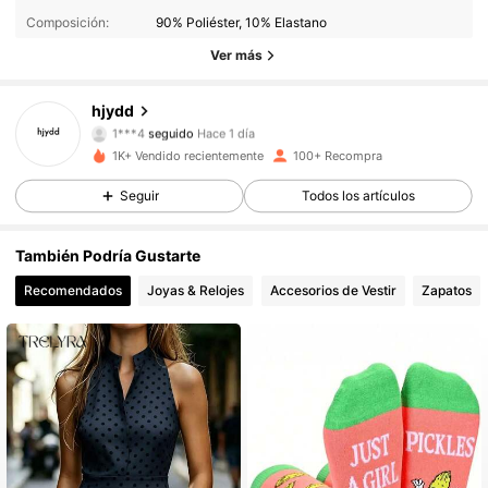
Composición:
90% Poliéster, 10% Elastano
28 Seguidores
4.60
Ver más
28 Seguidores
4.60
hjydd
1***4
seguido
Hace 1 día
28 Seguidores
4.60
1K+ Vendido recientemente
100+ Recompra
Seguir
Todos los artículos
28 Seguidores
4.60
También Podría Gustarte
28 Seguidores
4.60
Recomendados
Joyas & Relojes
Accesorios de Vestir
Zapatos