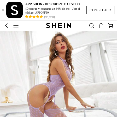
APP SHEIN - DESCUBRE TU ESTILO
×
¡Descarga y consigue un 30% de dto.!Usar el
CONSEGUIR
código: APPOFF30
(95,960)