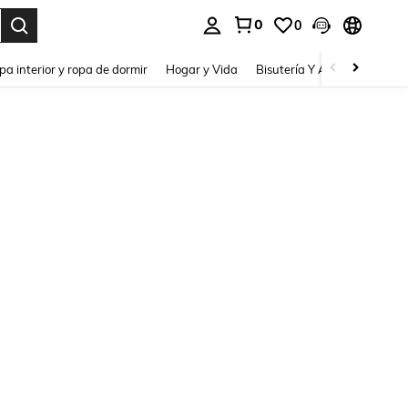
0
0
pa interior y ropa de dormir
Hogar y Vida
Bisutería Y Accesorios
Be