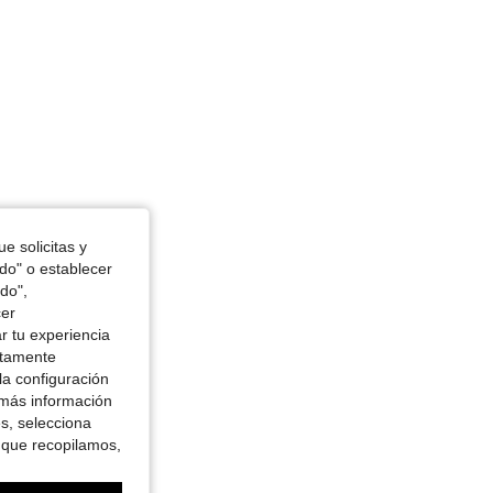
e solicitas y
odo" o establecer
do",
cer
r tu experiencia
ctamente
la configuración
 más información
es, selecciona
 que recopilamos,