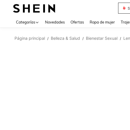
Muse
Categorías
Novedades
Ofertas
Ropa de mujer
Traje
Página principal
Belleza & Salud
Bienestar Sexual
Len
/
/
/