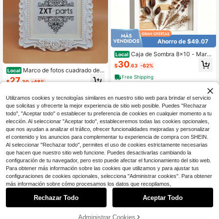
Ahorro de $49.07
Caja de Sombra 8x10 - Marc
Local
o de Fotos Profundo de Madera Bla
30
$
.63
-62%
nca con Panel Resistente a Roturas
Marco de fotos cuadrado de 5
Local
para Decoración de Pared, Estuche
x5 con borde negro y dorado. Marc
Free Shipping
27
de Exhibición 3D para Medallas Mili
$
.30
-48%
o de fotos hecho a mano de resina.
tares, Flores, Fotos y Manualidades,
Panel de vidrio. Cubierta de ante ne
Fácil de Abrir y Listo para Colgar, Id
gro. Estilo europeo adecuado para p
Utilizamos cookies y tecnologías similares en nuestro sitio web para brindar el servicio
ea de Regalo
ared o escritorio. Para foto de 4x4
que solicitas y ofrecerte la mejor experiencia de sitio web posible. Puedes "Rechazar
con paspartú. Para foto de 5x5 sin
todo", "Aceptar todo" o establecer tu preferencia de cookies en cualquier momento a tu
paspartú.
elección. Al seleccionar "Aceptar todo", estableceremos todas las cookies opcionales,
que nos ayudan a analizar el tráfico, ofrecer funcionalidades mejoradas y personalizar
el contenido y los anuncios para complementar tu experiencia de compra con SHEIN.
Al seleccionar "Rechazar todo", permites el uso de cookies estrictamente necesarias
que hacen que nuestro sitio web funcione. Puedes desactivarlas cambiando la
configuración de tu navegador, pero esto puede afectar el funcionamiento del sitio web.
Para obtener más información sobre las cookies que utilizamos y para ajustar tus
configuraciones de cookies opcionales, selecciona "Administrar cookies". Para obtener
1
más información sobre cómo procesamos los datos que recopilamos,
Ahorro de $40.36
0
Rechazar Todo
Aceptar Todo
Marco de fotos 4x6 con vidri
Local
o real, marcos de caja de sombra de
24
$
.74
-62%
madera maciza con paspartú de 3x
Administrar Cookies