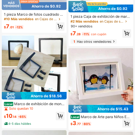
Ahorro de $0.92
Ahorro de $0.92
1 pieza Marco de fotos cuadrado de
1 pieza Caja de exhibición de marc
acrílico de 13*26cm, diseño hueco t
#10 Más vendidos
en Cajas de sombras
o de fotos 3D de madera de 3cm/1.1
#2 Más vendidos
en Cajas de sombras
ransparente con decoración de gra
8in, marco de pared, adecuado para
7
90+ vendidos
no de madera oscura, estilo minimal
$
.01
-12%
colocar flores y recuerdos, adecuad
ista, adecuado para exhibir pequeñ
7
o para recuerdos, aniversario de bo
$
.28
-11%
con cupón
as decoraciones, especímenes de p
da, manualidades, accesorios de es
lantas, fotos y caligrafía
1
Hay otros vendedores
critorio, boletos y fotos
Ahorro de $18.56
Marco de exhibición de mone
Local
das de desafío Caja flotante 3D tra
Solo quedan 10
Ahorro de $15.43
nsparente Soporte pequeño para so
10
mbra Caja para medallas, medallon
Marco de Arte para Niños Exh
$
.14
-65%
Local
es AA, joyas Negro 4.3x4.3x0.8
ibición y Almacenamiento | Estuche
3
4-5 días hábiles
$
.77
-80%
de Almacenamiento de Dibujos par
a Niños para Paredes | Exhibición d
e Arte con Aplauso para Niños | Mar