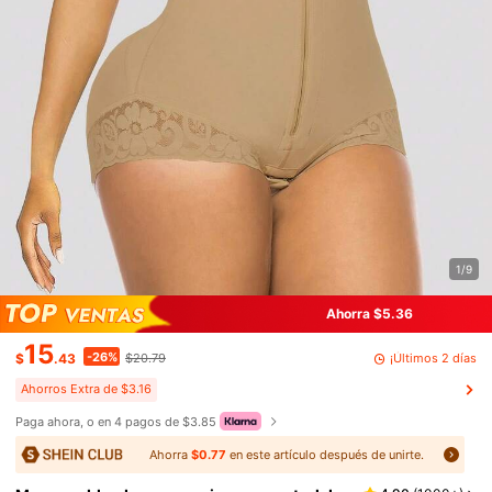
1/9
Ahorra $5.36
15
-26%
¡Últimos 2 días
$
.43
$20.79
Ahorros Extra de $3.16
Paga ahora, o en 4 pagos de $3.85
Ahorra
$0.77
en este artículo después de unirte.