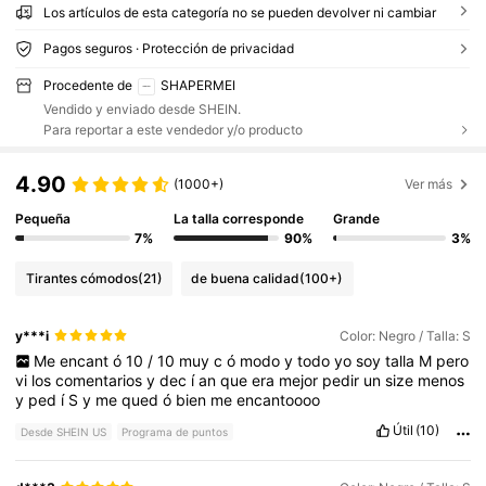
Los artículos de esta categoría no se pueden devolver ni cambiar
Pagos seguros · Protección de privacidad
Procedente de
SHAPERMEI
Vendido y enviado desde SHEIN.
Para reportar a este vendedor y/o producto
4.90
(1000+)
Ver más
Pequeña
La talla corresponde
Grande
7%
90%
3%
Tirantes cómodos
(21)
de buena calidad
(100+)
y***i
Color: Negro / Talla: S
Me
encant
ó
10
/
10
muy
c
ó
modo
y
todo
yo
soy
talla
M
pero
vi
los
comentarios
y
dec
í
an
que
era
mejor
pedir
un
size
menos
y
ped
í
S
y
me
qued
ó
bien
me
encantoooo
Útil
(10)
Desde SHEIN US
Programa de puntos