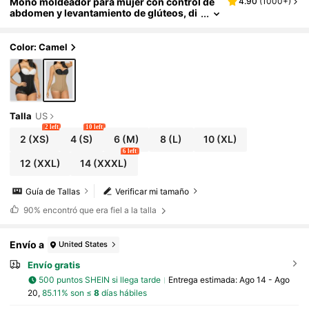
Mono moldeador para mujer con control de
4.90
(
1000+
)
abdomen y levantamiento de glúteos, di
seño con cremallera delantera, sin nece
sidad de sujetador
Color: Camel
Talla
US
2 left
10 left
2
(XS)
4
(S)
6
(M)
8
(L)
10
(XL)
6 left
12
(XXL)
14
(XXXL)
Guía de Tallas
Verificar mi tamaño
90%
encontró que era fiel a la talla
Envío a
United States
Envío gratis
500 puntos SHEIN si llega tarde
Entrega estimada:
Ago 14 - Ago
20,
85.11% son ≤
8
días hábiles