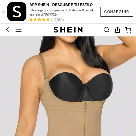
APP SHEIN - DESCUBRE TU ESTILO
×
¡Descarga y consigue un 30% de dto.!Usar el
CONSEGUIR
código: APPOFF30
(95,960)