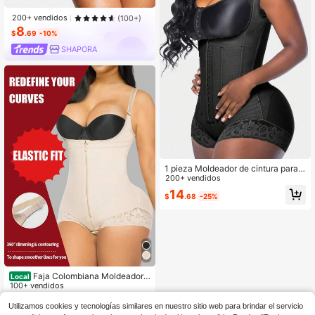
200+ vendidos
(100+)
8
$
.69
-10%
SHAPORA
1 pieza Moldeador de cintura para
mujer, pantalones cortos con contro
200+ vendidos
l de abdomen y elevación de glúteo
14
$
.68
-25%
s
Faja Colombiana Moldeadora
Local
de Cuerpo Completo Levanta Glúte
100+ vendidos
os Bodies Control de Abdomen Brag
11
$
.88
-46%
as Entrenador de Cintura Reductora
Utilizamos cookies y tecnologías similares en nuestro sitio web para brindar el servicio