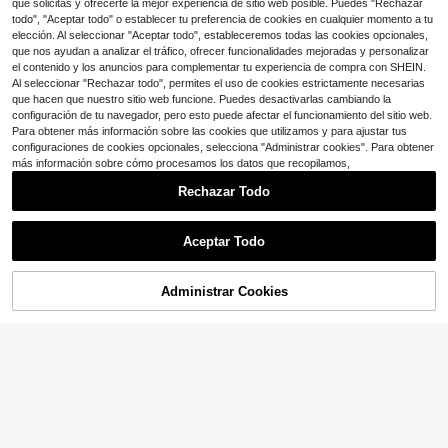
de Muslos
que solicitas y ofrecerte la mejor experiencia de sitio web posible. Puedes "Rechazar
Envío Rápido
todo", "Aceptar todo" o establecer tu preferencia de cookies en cualquier momento a tu
elección. Al seleccionar "Aceptar todo", estableceremos todas las cookies opcionales,
que nos ayudan a analizar el tráfico, ofrecer funcionalidades mejoradas y personalizar
el contenido y los anuncios para complementar tu experiencia de compra con SHEIN.
Al seleccionar "Rechazar todo", permites el uso de cookies estrictamente necesarias
que hacen que nuestro sitio web funcione. Puedes desactivarlas cambiando la
configuración de tu navegador, pero esto puede afectar el funcionamiento del sitio web.
Para obtener más información sobre las cookies que utilizamos y para ajustar tus
configuraciones de cookies opcionales, selecciona "Administrar cookies". Para obtener
más información sobre cómo procesamos los datos que recopilamos,
Rechazar Todo
Aceptar Todo
Administrar Cookies
¡26% DE DESCUENTO!
AÑADIR A LA BOLSA