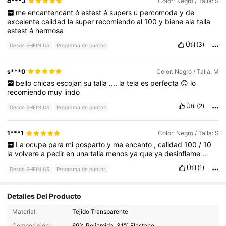
d***3
Color: Negro / Talla: S
me
encantencant
ó
estest
á
supers
ú
percomoda
y
de
excelente
calidad
la
super
recomiendo
al
100
y
biene
ala
talla
estest
á
hermosa
Útil
(3)
Desde SHEIN US
Programa de puntos
s***0
Color: Negro / Talla: M
bello
chicas
escojan
su
talla
....
la
tela
es
perfecta
😊
lo
recomiendo
muy
lindo
Útil
(2)
Desde SHEIN US
Programa de puntos
1***1
Color: Negro / Talla: S
La
ocupe
para
mi
posparto
y
me
encanto
,
calidad
100
/
10
la
volvere
a
pedir
en
una
talla
menos
ya
que
ya
desinflame
…
Útil
(1)
Desde SHEIN US
Programa de puntos
Detalles Del Producto
2.1K Seguidores
4.86
Material:
Tejido Transparente
Composición:
69% Poliamida, 31% Elastano