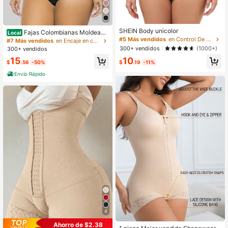
SHEIN Body unicolor
Fajas Colombianas Moldeado
Local
#5 Más vendidos
en Control De Barriga Bodys moldeadores para mujer
ras Postpartum Tummy Control Sha
#7 Más vendidos
en Encaje en contraste Bodys moldeadores para muje
pewear for Women Body Shaper Far
300+ vendidos
(1000+)
300+ vendidos
dles Compression Garment
15
10
$
.56
-50%
$
.19
-11%
Envío Rápido
4
Ahorro de $2.38