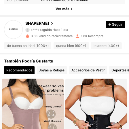
2.1K Seguidores
4.86
Ver más
2.1K Seguidores
4.86
SHAPERMEI
Seguir
s***t
seguido
Hace 1 día
2.1K Seguidores
4.86
3.8K Vendido recientemente
1.8K Recompra
2.1K Seguidores
4.86
de buena calidad (1000+)
queda bien (600+)
lo adoro (400+)
c
2.1K Seguidores
4.86
También Podría Gustarte
2.1K Seguidores
4.86
Recomendados
Joyas & Relojes
Accesorios de Vestir
Deportes &
2.1K Seguidores
4.86
2.1K Seguidores
4.86
2.1K Seguidores
4.86
2.1K Seguidores
4.86