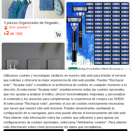
2 piezas Organizador de fregadero
de acero inoxidable para baño y co
Solo quedan 1
cina, estante de almacenamiento, s
2
$
.40
-11%
oporte adhesivo sin perforación que
ahorra espacio, apto para almacena
r esponjas, telas, latas de té y tuberí
as de drenaje - Accesorios esencial
es para baño y cocina, puede maxi
mizar la organización del mostrador
y facilitar la limpieza de vuelta al co
legio
Este Cuchilla Ultra Suave y El
Local
11
egante viene con 72 Cuchillas Ree
$
.50
-43%
Utilizamos cookies y tecnologías similares en nuestro sitio web para brindar el servicio
mplazables Ultra Afiladas de Acero
que solicitas y ofrecerte la mejor experiencia de sitio web posible. Puedes "Rechazar
Inoxidable, Ofreciendo Filo, Suavida
4-5 días hábiles
todo", "Aceptar todo" o establecer tu preferencia de cookies en cualquier momento a tu
d y . Equipado con Dos Mangos Có
modos Antideslizantes, Es una Herr
elección. Al seleccionar "Aceptar todo", estableceremos todas las cookies opcionales,
amienta de Afeitado Esencial para
que nos ayudan a analizar el tráfico, ofrecer funcionalidades mejoradas y personalizar
Hombres
el contenido y los anuncios para complementar tu experiencia de compra con SHEIN.
Al seleccionar "Rechazar todo", permites el uso de cookies estrictamente necesarias
que hacen que nuestro sitio web funcione. Puedes desactivarlas cambiando la
configuración de tu navegador, pero esto puede afectar el funcionamiento del sitio web.
Para obtener más información sobre las cookies que utilizamos y para ajustar tus
configuraciones de cookies opcionales, selecciona "Administrar cookies". Para obtener
1
más información sobre cómo procesamos los datos que recopilamos,
0
1/5 piezas Ganchos de pared para a