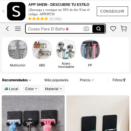
Baño
APP SHEIN - DESCUBRE TU ESTILO
×
¡Descarga y consigue un 30% de dto.!Usar el
Accesorios Para El Baño
CONSEGUIR
código: APPOFF30
(95,960)
Cosas Para El Baño
Baño Accesorios
Hogar
Baño
Acero
Multicolor
ABS
PP
Inoxidable
Recomendados
Más populares
Precio
Filtros
Local
Color
Material