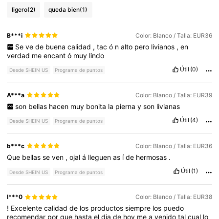
ligero
(2)
queda bien
(1)
B***i
Color: Blanco / Talla: EUR36
Se
ve
de
buena
calidad
,
tac
ó
n
alto
pero
livianos
,
en
verdad
me
encant
ó
muy
lindo
Útil
(0)
Desde SHEIN US
Programa de puntos
A***a
Color: Blanco / Talla: EUR39
son
bellas
hacen
muy
bonita
la
pierna
y
son
livianas
Útil
(4)
Desde SHEIN US
Programa de puntos
b***c
Color: Blanco / Talla: EUR36
Que
bellas
se
ven
,
ojal
á
lleguen
as
í
de
hermosas
.
Útil
(1)
Desde SHEIN US
Programa de puntos
l***0
Color: Blanco / Talla: EUR38
!
Excelente
calidad
de
los
productos
siempre
los
puedo
recomendar
por
que
hasta
el
dia
de
hoy
me
a
venido
tal
cual
lo