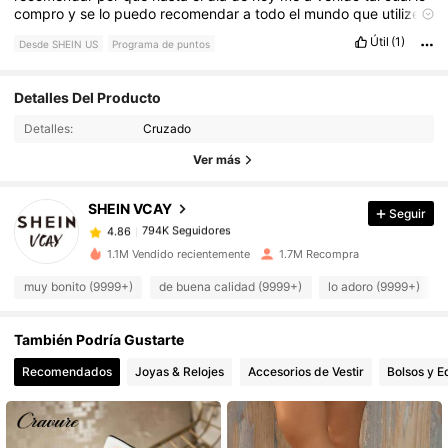
compro
y
se
lo
puedo
recomendar
a
todo
el
mundo
que
utilize
esta
plataforma
para
comprar
todo
lo
que
necesita
ahi
muchas
Útil
(1)
Desde SHEIN US
Programa de puntos
cosas
muy
interesante
.
794K Seguidores
4.86
Detalles Del Producto
Detalles:
Cruzado
794K Seguidores
4.86
Ver más
SHEIN VCAY
Seguir
794K Seguidores
4.86
l***6
pagó
Hace 15 horas
1.1M Vendido recientemente
1.7M Recompra
794K Seguidores
4.86
muy bonito (9999+)
de buena calidad (9999+)
lo adoro (9999+)
También Podría Gustarte
794K Seguidores
4.86
Recomendados
Joyas & Relojes
Accesorios de Vestir
Bolsos y E
794K Seguidores
4.86