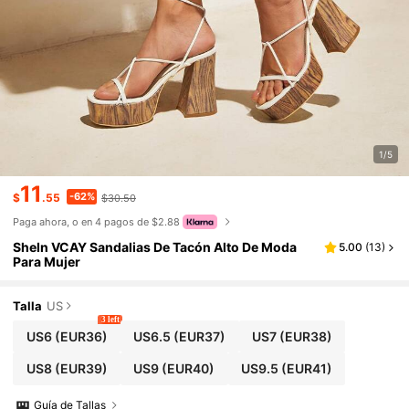
1/5
11
-62%
$
.55
$30.50
Paga ahora, o en 4 pagos de $2.88
SheIn VCAY Sandalias De Tacón Alto De Moda
5.00
(
13
)
Para Mujer
Talla
US
3 left
US6
(EUR36)
US6.5
(EUR37)
US7
(EUR38)
US8
(EUR39)
US9
(EUR40)
US9.5
(EUR41)
Guía de Tallas