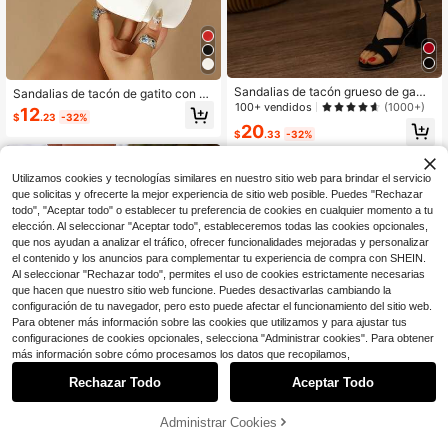
Sandalias de tacón grueso de gamu
Sandalias de tacón de gatito con pu
za para primavera/verano, sandalia
100+ vendidos
nta cuadrada blanca vintage francé
(1000+)
12
$
.23
-32%
s de tacón alto de unicolor negro co
s, estilo hada, zapatos mule de punt
20
n tiras delgadas para mujer
$
.33
-32%
a abierta, elegantes y versátiles par
a mujeres
Utilizamos cookies y tecnologías similares en nuestro sitio web para brindar el servicio
que solicitas y ofrecerte la mejor experiencia de sitio web posible. Puedes "Rechazar
todo", "Aceptar todo" o establecer tu preferencia de cookies en cualquier momento a tu
elección. Al seleccionar "Aceptar todo", estableceremos todas las cookies opcionales,
que nos ayudan a analizar el tráfico, ofrecer funcionalidades mejoradas y personalizar
el contenido y los anuncios para complementar tu experiencia de compra con SHEIN.
Al seleccionar "Rechazar todo", permites el uso de cookies estrictamente necesarias
que hacen que nuestro sitio web funcione. Puedes desactivarlas cambiando la
configuración de tu navegador, pero esto puede afectar el funcionamiento del sitio web.
Para obtener más información sobre las cookies que utilizamos y para ajustar tus
configuraciones de cookies opcionales, selecciona "Administrar cookies". Para obtener
más información sobre cómo procesamos los datos que recopilamos,
Rechazar Todo
Aceptar Todo
Administrar Cookies
¡62% DE DESCUENTO!
AÑADIR A LA BOLSA
Sandalias de plataforma con t
Local