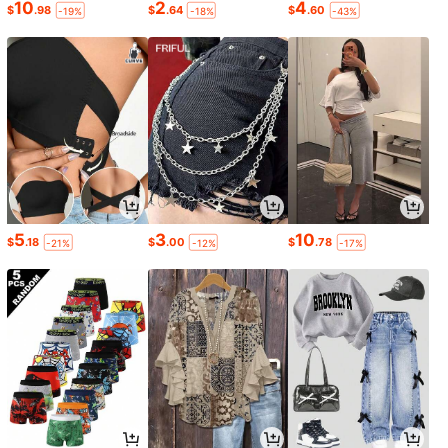
10
2
4
$
.98
$
.64
$
.60
-19%
-18%
-43%
5
3
10
$
.18
$
.00
$
.78
-21%
-12%
-17%