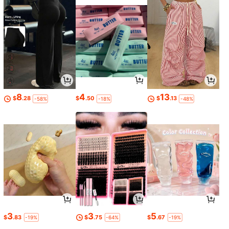
8
4
13
$
.28
$
.50
$
.13
-58%
-18%
-48%
3
3
5
$
.83
$
.75
$
.67
-19%
-64%
-19%