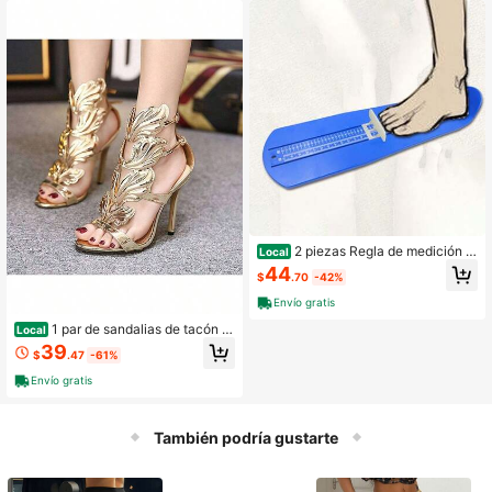
2 piezas Regla de medición d
Local
e talla de zapatos para adultos
44
$
.70
-42%
Envío gratis
1 par de sandalias de tacón d
Local
e aguja con alas de metal CN35-C
39
$
.47
-61%
N42
Envío gratis
También podría gustarte