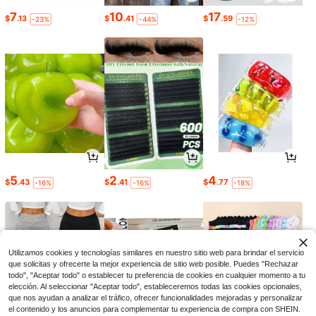
7
10
17
$
.13
$
.41
$
.59
-23%
-44%
-12%
5
2
4
$
.43
$
.41
$
.77
-16%
-16%
-18%
Utilizamos cookies y tecnologías similares en nuestro sitio web para brindar el servicio
que solicitas y ofrecerte la mejor experiencia de sitio web posible. Puedes "Rechazar
todo", "Aceptar todo" o establecer tu preferencia de cookies en cualquier momento a tu
elección. Al seleccionar "Aceptar todo", estableceremos todas las cookies opcionales,
que nos ayudan a analizar el tráfico, ofrecer funcionalidades mejoradas y personalizar
el contenido y los anuncios para complementar tu experiencia de compra con SHEIN.