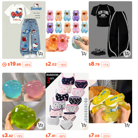
19
2
8
$
.66
$
.02
$
.79
-46%
-16%
-11%
3
7
7
$
.42
$
.41
$
.06
-19%
-36%
-22%