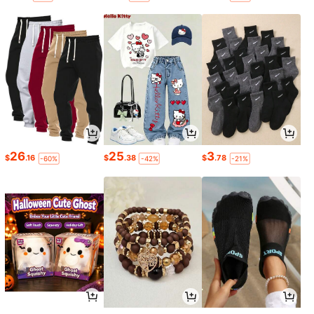
26
25
3
$
.16
$
.38
$
.78
-60%
-42%
-21%