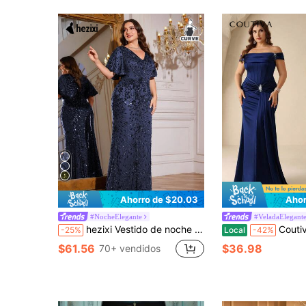
Ahorro de $20.03
Ahor
#NocheElegante
#VeladaElegant
hezixi Vestido de noche elegante de alta calidad con parches de lentejuelas elásticas extra delgado y talla grande con escote en V, apto para cita, boda, fiesta, cumpleaños, aniversario, cóctel, cena formal, invitado de boda, fiesta de soltero, vacaciones, verano y otoño
Coutiva Vestido de noche formal 
-25%
Local
-42%
$61.56
$36.98
70+ vendidos