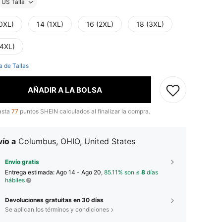
US Talla
(0XL)
14 (1XL)
16 (2XL)
18 (3XL)
(4XL)
a de Tallas
AÑADIR A LA BOLSA
asta
77
puntos SHEIN calculados al finalizar la compra.
ío a
Columbus, OHIO, United States
Envío gratis
Entrega estimada:
Ago 14 - Ago 20,
85.11% son ≤
8
días
hábiles
Devoluciones gratuitas en 30 días
Se aplican los términos y condiciones