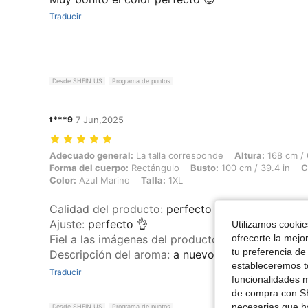
Traducir
Desde SHEIN US
Programa de puntos
t***9
7 Jun,2025
Adecuado general: La talla corresponde, Altura: 168 cm / 66 in, Peso
Adecuado general:
La talla corresponde
Altura:
168 cm / 
Forma del cuerpo:
Rectángulo
Busto:
100 cm / 39.4 in
C
Color:
Azul Marino
Talla:
1XL
Calidad del producto
:
perfecto tal cual como en 
Ajuste
:
perfecto 👌
Utilizamos cookies
ofrecerte la mejo
Fiel a las imágenes del producto
:
si exactamente 
tu preferencia de
Descripción del aroma
:
a nuevo muy bien 👍
estableceremos to
Traducir
funcionalidades m
de compra con SH
necesarias que h
Desde SHEIN US
Programa de puntos