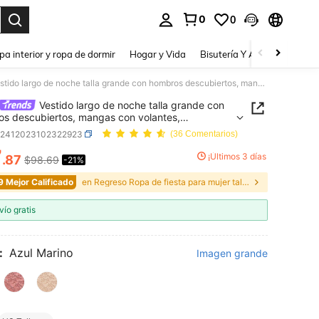
0
0
a. Press Enter to select.
pa interior y ropa de dormir
Hogar y Vida
Bisutería Y Accesorios
Be
Vestido largo de noche talla grande con hombros descubiertos, mangas con volantes, lentejuelas, encaje floral, malla de contraste y bajo con volantes, vestido elegante para invitada de boda y fiesta de otoño
Vestido largo de noche talla grande con
s descubiertos, mangas con volantes,
elas, encaje floral, malla de contraste y bajo con
z2412023102322923
(36 Comentarios)
es, vestido elegante para invitada de boda y
7
 de otoño
¡Últimos 3 días
.87
$98.69
-21%
ICE AND AVAILABILITY
9 Mejor Calificado
en Regreso Ropa de fiesta para mujer talla grande
vío gratis
:
Azul Marino
Imagen grande