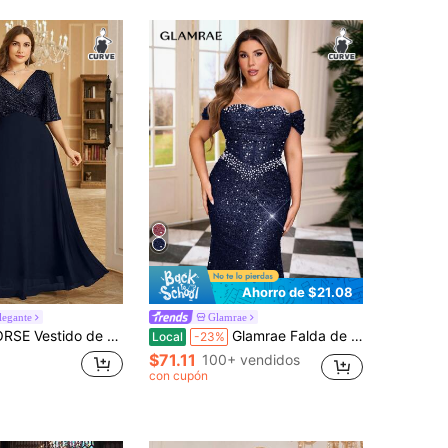
Ahorro de $21.08
egante
Glamrae
ande con cuello en V, mangas fruncidas, frente fruncido, empalme de lentejuelas y gasa para boda
Glamrae Falda de sirena con pliegues, con cuentas de perlas, lentejuelas y elástica, de lujo y elegante, en tallas grandes, adecuada para bodas, fiestas, bailes de gala y vestidos de gala (muy recargada)
Local
-23%
$71.11
100+ vendidos
con cupón