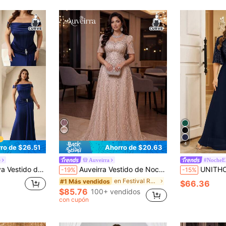
4
ro de $26.51
Ahorro de $20.63
e
Auveirra
#NocheEl
elegante con hombros descubiertos para mujer de talla grande
Auveirra Vestido de Noche Elegante Talla Grande Color Champán Dorado para Verano, Formal para Prom y Boda, Cuello Cuadrado, Manga Corta, Decoración de Strass & Perlas, Transparente, Silueta A, Vestido de Gala para Fiesta, Madre de la Novia
UNITHORSE Vestido de fiesta elegante talla gr
-19%
-15%
en Festival Ropa de fiesta para mujer talla grande
#1 Más vendidos
$66.36
$85.76
100+ vendidos
con cupón