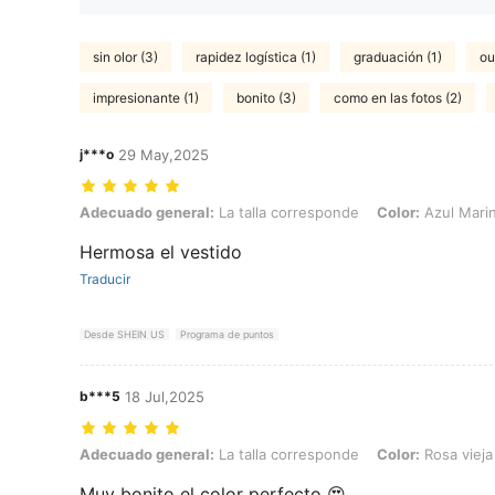
sin olor (3)
rapidez logística (1)
graduación (1)
ou
impresionante (1)
bonito (3)
como en las fotos (2)
j***o
29 May,2025
Adecuado general: La talla corresponde, Color: Azul Marino, Talla: 
Adecuado general:
La talla corresponde
Color:
Azul Mari
Hermosa el vestido
Traducir
Desde SHEIN US
Programa de puntos
b***5
18 Jul,2025
Adecuado general: La talla corresponde, Color: Rosa vieja, Talla: 3
Adecuado general:
La talla corresponde
Color:
Rosa vieja
Muy bonito el color perfecto 😍