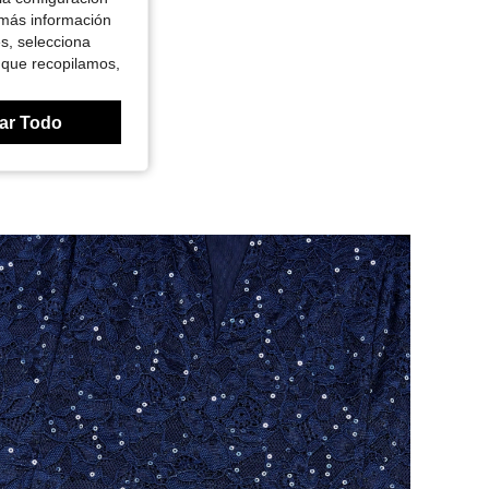
 más información
es, selecciona
 que recopilamos,
ar Todo