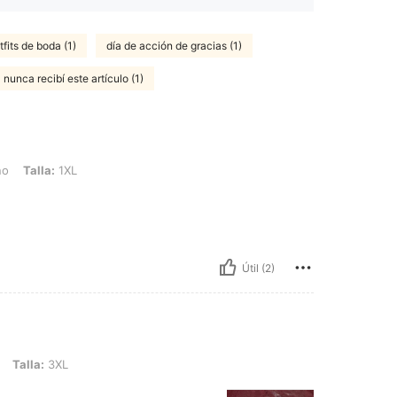
tfits de boda (1)
día de acción de gracias (1)
nunca recibí este artículo (1)
1XL
no
Talla:
1XL
Útil (2)
XL
Talla:
3XL