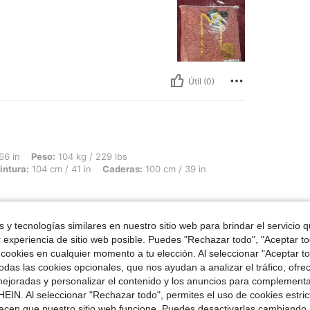
Útil (0)
: 104 kg / 229 lbs, Forma del cuerpo: Rectángulo, Busto: 100 cm / 39.4 in, Cintura
66 in
Peso:
104 kg / 229 lbs
intura:
104 cm / 41 in
Caderas:
100 cm / 39 in
la foto
 y tecnologías similares en nuestro sitio web para brindar el servicio qu
r experiencia de sitio web posible. Puedes "Rechazar todo", "Aceptar t
el color igual todo
 cookies en cualquier momento a tu elección. Al seleccionar "Aceptar to
das las cookies opcionales, que nos ayudan a analizar el tráfico, ofre
ejoradas y personalizar el contenido y los anuncios para complementa
EIN. Al seleccionar "Rechazar todo", permites el uso de cookies estri
Útil (0)
acen que nuestro sitio web funcione. Puedes desactivarlas cambiando 