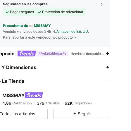
Seguridad en las compras
Pagos seguros
Protección de privacidad
Procedente de
MISSMAY
Vendido y enviado desde SHEIN.
Almacén de EE. UU.
Para reportar a este vendedor y/o producto
ipción
#VeladaElegante
Hombros descubiertos,Hombros descub
4.89
379
62K
s Y Dimensiones
 La Tienda
4.89
379
62K
MISSMAY
4.89
379
62K
Calificación
Artículos
Seguidores
v***s
pagó
Hace 1 día
Todos los artículos
Seguir
4.89
379
62K