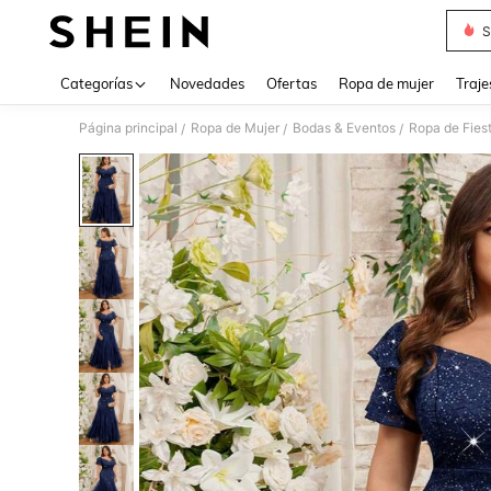
S
Use up 
Categorías
Novedades
Ofertas
Ropa de mujer
Traje
Página principal
Ropa de Mujer
Bodas & Eventos
Ropa de Fies
/
/
/