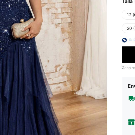
Talla
12 
20 
Guí
Gana h
Env