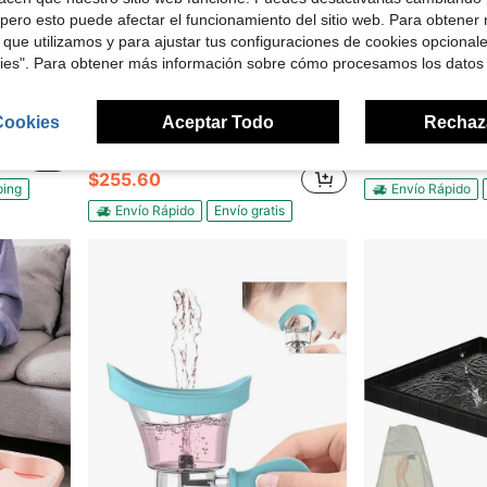
pero esto puede afectar el funcionamiento del sitio web. Para obtener
 que utilizamos y para ajustar tus configuraciones de cookies opcional
kies". Para obtener más información sobre cómo procesamos los datos
Cookies
Aceptar Todo
Rechaz
e un solo umbral con superficie antideslizante
Base de ducha versátil con acabado blanco y bordes redondeados suaves para uso residencial y comercial
Ataucjin Base de ducha de 48" 
Local
-43%
Local
-45%
Solo quedan 5
$137.53
$255.60
ping
Envío Rápido
Envío Rápido
Envío gratis