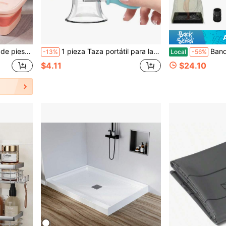
as pantorrillas, para masaje de salud
1 pieza Taza portátil para lavado de ojos, juego de baño de cuidado de silicona con limpieza por presión de aire, máquina de limpieza, juego de limpieza, alivia eficazmente los ojos cansados, el polvo y la irritación por maquillaje
Bandeja de ducha portátil actualizada, 104 cm x 104 cm x
-13%
Local
-56%
$4.11
$24.10