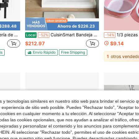
 $288.48
Ahorro de $226.23
con 2 funciones que incluye ducha de lluvia y ducha de mano, con juego de acabados
CuisinSmart Bandeja de ducha con orificio de drenaje izquierdo/central, base de ducha antideslizante de ABS con cubierta de acero inoxidable, fácil instalación (incluye kit de drenaje)
1/3 piezas Palangana portátil plegable de uso múltiple y gruesa, adecuada para lav
Local
-52%
-14%
$212.97
$9.14
is
Envío Rápido
Free Shipping
1
otros vended
 y tecnologías similares en nuestro sitio web para brindar el servicio qu
r experiencia de sitio web posible. Puedes "Rechazar todo", "Aceptar t
 cookies en cualquier momento a tu elección. Al seleccionar "Aceptar to
das las cookies opcionales, que nos ayudan a analizar el tráfico, ofre
ejoradas y personalizar el contenido y los anuncios para complementa
EIN. Al seleccionar "Rechazar todo", permites el uso de cookies estri
acen que nuestro sitio web funcione. Puedes desactivarlas cambiando 