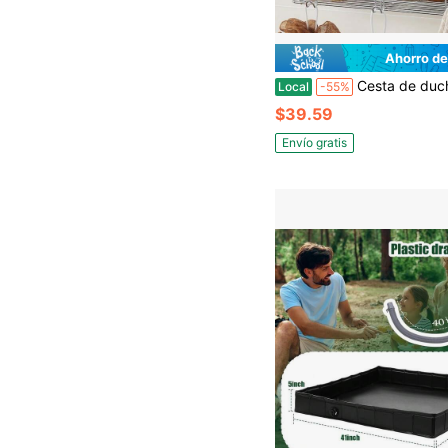
Ahorro de
Cesta de ducha con 5 ganchos organizadora colgante y esponja, estante de baño adhesivo, estantería de almacenamiento para cocina montada en la pared
Local
-55%
$39.59
Envío gratis