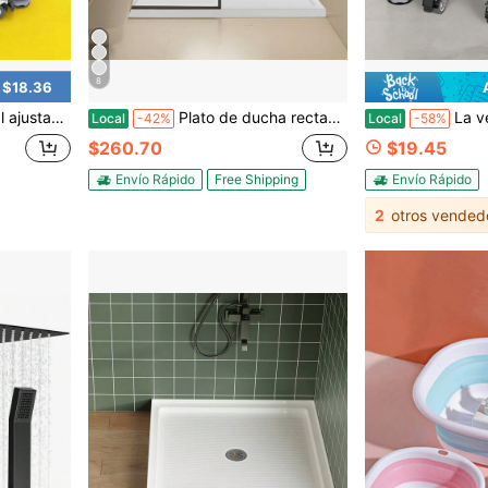
8
 $18.36
oras para lavadora, refrigerador y secadora
Plato de ducha rectangular de 60" x 32" - 60" x 36" con umbral único, fabricado en acrílico y PVC blanco antideslizante. Incluye desagüe y tapa para instalación en el centro del baño, con desagüe a la izquierda o a la derecha.
La versión actualizada de 2025 cuenta con una barra de doble 
Local
-42%
Local
-58%
$260.70
$19.45
Envío Rápido
Free Shipping
Envío Rápido
2
otros vended