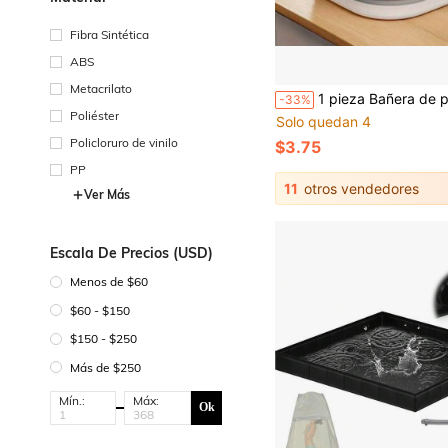
Fibra Sintética
ABS
Metacrilato
1 pieza Bañera de pies plegable multifuncional, apta para lavarse la cara, lavar verduras, lavar ropa interior, remojar l
-33%
Poliéster
Solo quedan 4
Policloruro de vinilo
$3.75
PP
11
otros vendedores
Ver Más
Escala De Precios (USD)
Menos de $60
$60 - $150
$150 - $250
Más de $250
Mín.:
Máx:
Ok