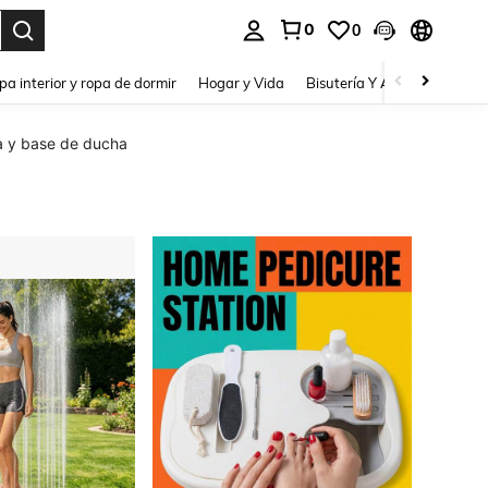
0
0
pa interior y ropa de dormir
Hogar y Vida
Bisutería Y Accesorios
Be
a y base de ducha