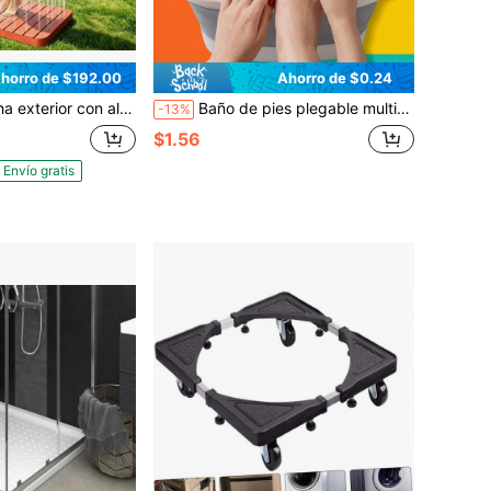
horro de $192.00
Ahorro de $0.24
flujo activado por el pie, ducha de jardín/piscina multifuncional, diseño portátil antideslizante ideal para adultos, mascotas, camping, patio trasero y juegos acuáticos de verano
Baño de pies plegable multiusos con tapa de bloqueo de vapor, baño de mano/pie ligero para cuidado diario, cubo de plástico plegable con marco para relajar los pies, decoración del hogar, cocina, baño, piscina, viaje, lavandería, accesorios esenciales para el regreso a clases
-13%
$1.56
Envío gratis