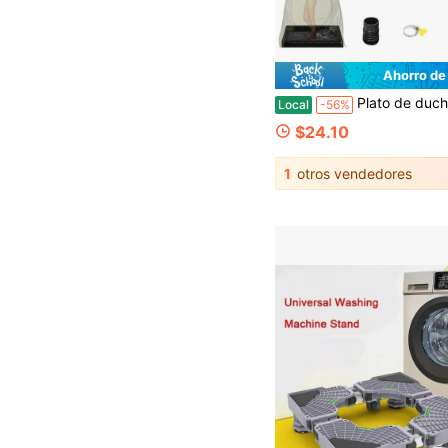
Ahorro de
Plato de ducha portátil mejorado, 104 cm x 104 cm x 13 cm, plegable, para caravanas, con desagüe desmontable, base de d
Local
-56%
$24.10
1
otros vendedores