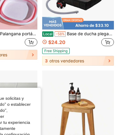
Ahorro de $33.10
ar frutas y verduras en el hogar, lavar ropa interior, remojar los pies, viajes al aire libre y uso en dormitorios escolares
Base de ducha plegable portátil, plato de ducha plegable equipado con tubo de desagüe, alfombrilla impermeable para lavabo de ducha, apta para tiendas de campaña de camping al aire libre, toldo, fácil de transportar y almacenar.
Local
-58%
$24.20
Free Shipping
ores
3
otros vendedores
e solicitas y
odo" o establecer
do",
cer
r tu experiencia
ctamente
la configuración