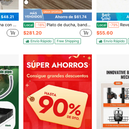
 $48.21
Ahorro de $61.74
A
 sin taladrar, de acero inoxidable resistente a la oxidación - Paquete de 2
Plato de ducha, bandeja de ducha con drenaje central antideslizante, tapa de drenaje cuadrada de acero inoxidable 304, kit de bandeja de ducha con umbral único, piso de baño, blanco
Revest
Local
-18%
Local
-79%
$281.20
$55.60
Envío Rápido
Free Shipping
Envío Rápido