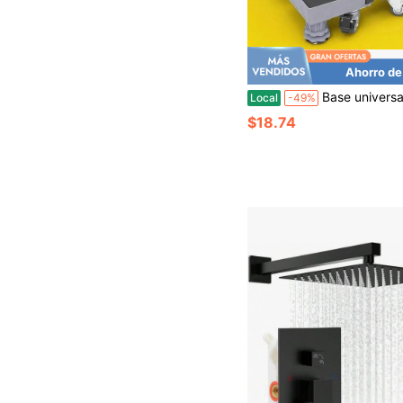
Ahorro de
Base universal ajustable con ruedas giratorias dobles y almohadillas amortiguad
Local
-49%
$18.74