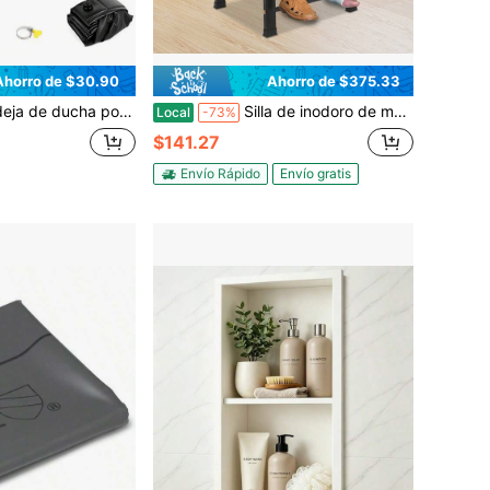
Ahorro de $30.90
Ahorro de $375.33
 12,7 cm Bandeja de ducha plegable para caravana con tubo de drenaje desmontable, base de ducha para exteriores Camping para mantener los pies limpios para exteriores, interiores, camping, playa
Silla de inodoro de mesilla de noche con cubo de 28 cm - Capacidad de 550 libras, de pie para personas mayores
Local
-73%
$141.27
Envío Rápido
Envío gratis