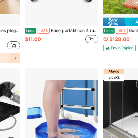
A
os pies, lavar la ropa y talla grande, color gris
Base portátil con 4 ruedas giratorias y bloqueables, ajustable y móvil, universal para lavadora, refrigerador, secadora, muebles portátiles
Ducha exterior con altura ajustable y control de 
Local
-43%
Local
-60%
$11.00
$128.00
Envío Rápido