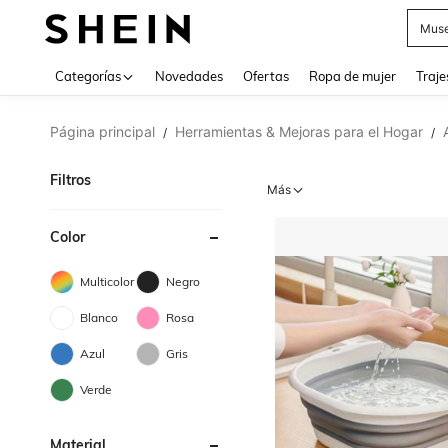
Muse
Categorías
Novedades
Ofertas
Ropa de mujer
Traje
Página principal
Herramientas & Mejoras para el Hogar
/
/
Filtros
Más
Color
Multicolor
Negro
Blanco
Rosa
Azul
Gris
Verde
Material