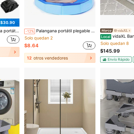
 $30.90
ucha para exteriores, camping y playa para mantener los pies limpios.
Palangana portátil plegable para los pies, adecuada para la entrada de la piscina. Palangana plegable para lavar los pies de material compuesto de PVC. Accesorio esencial de varios componentes para la limpieza de la piscina.
vidaXL
-12%
vidaXL Bandeja de ducha con
Local
Solo quedan 2
Solo quedan 8
$8.64
$145.99
12
otros vendedores
Envío Rápido