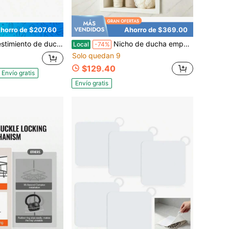
horro de $207.60
Ahorro de $369.00
imiento de ducha de PVC
Nicho de ducha empotrado de 24x 12 pulgadas, de acero inoxidable con 1 estante centrado, resistente a la decoloración y los arañazos durante 8 años, sin necesidad de azulejos, para almacenamiento en el baño
Local
-74%
Solo quedan 9
$129.40
Envío gratis
Envío gratis