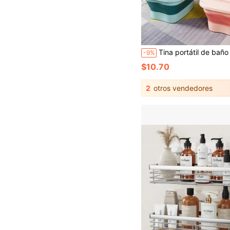
Tina portátil de baño de pies con aislamiento grueso para el hogar, puede sumergir hasta por encima de l
-9%
$10.70
2
otros vendedores