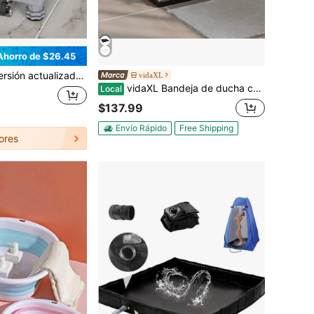
Ahorro de $26.45
bloqueo, un soporte de lavadora ajustable y resistente con 4 ruedas de bloqueo y 4 patas resistentes, lo que le permite soportar hasta 300 kg, lo que lo hace ideal para lavadoras, secadoras y mini-refrigeradores.
vidaXL
vidaXL Bandeja de ducha cuadrada de ABS 80cm x 80cm
Local
$137.99
Envío Rápido
Free Shipping
ores