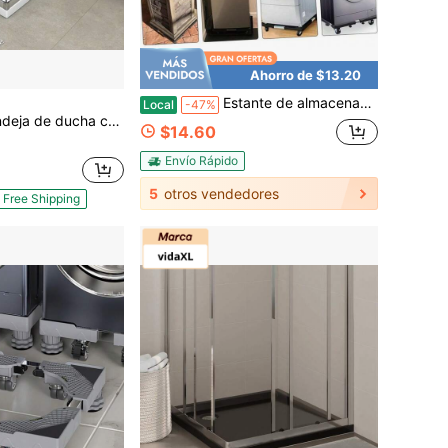
Ahorro de $13.20
Estante de almacenamiento ajustable y expandible de acero inoxidable con ruedas móviles para lavadora y refrigerador, base de carrito para cocina y lavandería
Local
-47%
 puntos blancos de 31.5"X31.5"X1.6" de ABS
$14.60
Envío Rápido
5
otros vendedores
Free Shipping