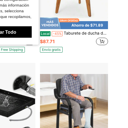
 más información
es, selecciona
 que recopilamos,
Ahorro de $71.89
ar Todo
L X 32" Ancho con drenaje de acero inoxidable, bandeja de ducha con textura antideslizante y drenaje central
Taburete de ducha de teca, reposapiés de ducha de 17'', taburete de esquina de ducha de teca impermeable para afeitarse, organizador de escalón de madera, soporte para plantas para sala de estar y baño
Local
-45%
$87.71
Free Shipping
Envío gratis