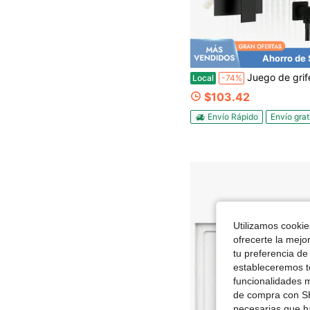
Ahorro de
Juego de grifería de ducha negra, sistema de ducha de lluvia de 10 pulgadas con válvula de equilibrio de presión, sistema de ducha de baño montado en la pared 
Local
-74%
$103.42
Envío Rápido
Envío grat
Utilizamos cookies
ofrecerte la mejo
tu preferencia de
estableceremos to
funcionalidades m
de compra con SH
necesarias que h