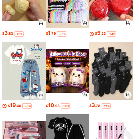
3
1
5
$
.83
$
.79
$
.23
-19%
-25%
-14%
19
10
3
$
.66
$
.98
$
.78
-46%
-18%
-21%