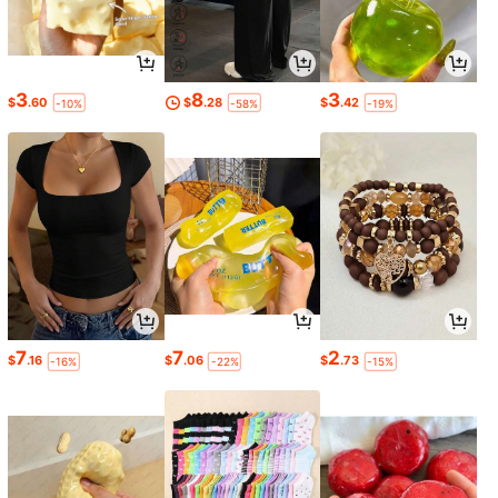
3
8
3
$
.60
$
.28
$
.42
-10%
-58%
-19%
7
7
2
$
.16
$
.06
$
.73
-16%
-22%
-15%