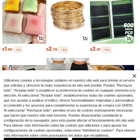
1
2
2
$
.60
$
.76
$
.41
-6%
-16%
-16%
Utilizamos cookies y tecnologías similares en nuestro sitio web para brindar el servicio
que solicitas y ofrecerte la mejor experiencia de sitio web posible. Puedes "Rechazar
todo", "Aceptar todo" o establecer tu preferencia de cookies en cualquier momento a tu
elección. Al seleccionar "Aceptar todo", estableceremos todas las cookies opcionales,
que nos ayudan a analizar el tráfico, ofrecer funcionalidades mejoradas y personalizar
el contenido y los anuncios para complementar tu experiencia de compra con SHEIN.
Al seleccionar "Rechazar todo", permites el uso de cookies estrictamente necesarias
que hacen que nuestro sitio web funcione. Puedes desactivarlas cambiando la
5
9
4
configuración de tu navegador, pero esto puede afectar el funcionamiento del sitio web.
$
.67
$
.00
$
.20
-19%
-19%
-9%
Para obtener más información sobre las cookies que utilizamos y para ajustar tus
configuraciones de cookies opcionales, selecciona "Administrar cookies". Para obtener
1
más información sobre cómo procesamos los datos que recopilamos,
0