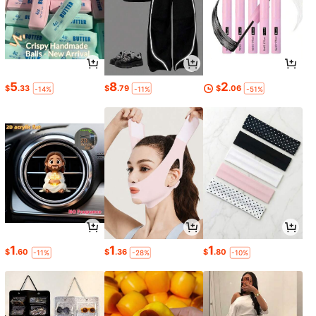
5
8
2
$
.33
$
.79
$
.06
-14%
-11%
-51%
1
1
1
$
.60
$
.36
$
.80
-11%
-28%
-10%