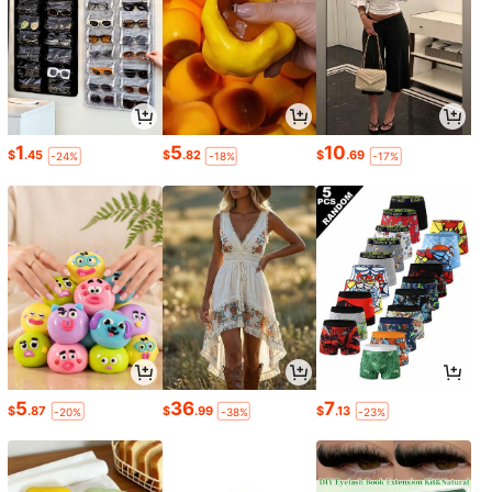
1
5
10
$
.45
$
.82
$
.69
-24%
-18%
-17%
5
36
7
$
.87
$
.99
$
.13
-20%
-38%
-23%